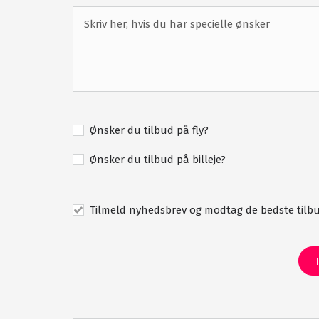
Lykia World Antalya faciliteter
449 værelser
Driving range
Klubhus
5 restauranter
Ønsker du tilbud på fly?
Terrasse
Ønsker du tilbud på billeje?
Indendørs swimmingpool
Hamam
Tilmeld nyhedsbrev og modtag de bedste tilbu
Dampbad
Skønhedsbehandlinger
Gratis parkering