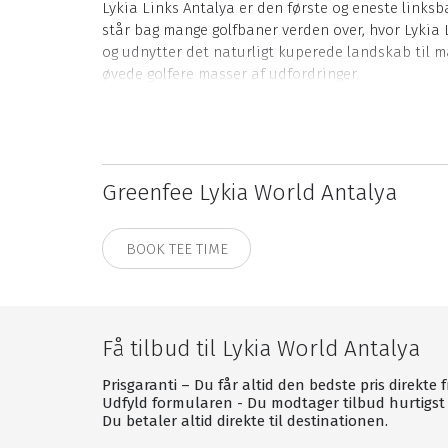
Lykia Links Antalya er den første og eneste links
står bag mange golfbaner verden over, hvor Lykia L
og udnytter det naturligt kuperede landskab til m
øvede golfere masser af udfordringer.
Værelser
Værelserne på Lykia World Antalya er moderne indr
en afslappet atmosfære, så du kan koble helt af o
Greenfee Lykia World Antalya
på din private balkon og fordøje alle indtrykkene
Restaurant
BOOK TEE TIME
Lykia Links Antalya byder på unikke smagsoplevelse
tyrkiske retter og kendte retter fra det internati
italienske lækkerier og asiatiske retter fra Singap
Få tilbud til Lykia World Antalya
I klubhuset kan du nyde lette retter og lidt koldt
nyde i smukke omgivelser.
Prisgaranti – Du får altid den bedste pris direkte 
Udfyld formularen - Du modtager tilbud hurtigst 
Med all inclusive kan du spise dine måltider i hove
Du betaler altid direkte til destinationen.
og herefter kan du bestille det, du ønsker fra men