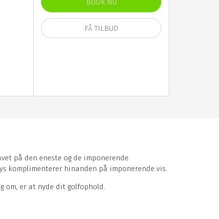
BOOK NU
FÅ TILBUD
havet på den eneste og de imponerende
ways komplimenterer hinanden på imponerende vis.
ig om, er at nyde dit golfophold.