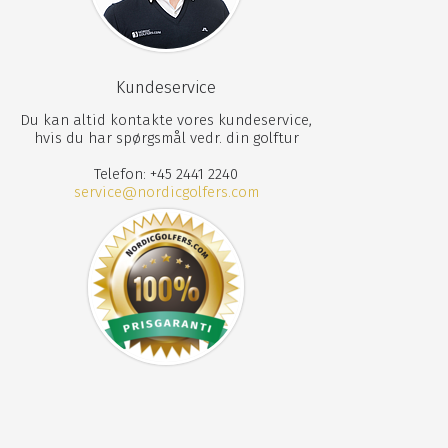
lets reception.
auna og dampbad til et stort udvalg af lækre
Kundeservice
tilbage til det fantastiske spaområde og blot nyde
Du kan altid kontakte vores kundeservice,
hvis du har spørgsmål vedr. din golftur
ighed for at slappe af eller tage en svømmetur i
Telefon: +45 2441 2240
service@nordicgolfers.com
ddelhavets eneste linksbane, forkæl dine smagsløg