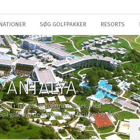
NATIONER
SØG GOLFPAKKER
RESORTS
 ANTALYA
 hotel i Tyrkiets golfcentrum, Belek, med
pil golf, nyd de mange lækre facililter og få en