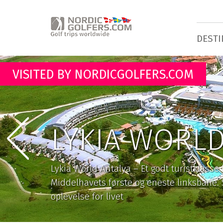
DESTI
VISITED BY NORDICGOLFERS.COM
LYKIA WORLD
Lykia World Antalya – Et godt turistklasse
Middelhavets første og eneste linksbane. S
oplevelse for livet