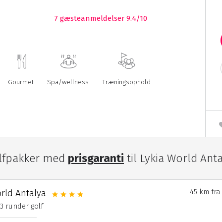
7
gæsteanmeldelser 9.4/10
Gourmet
Spa/wellness
Træningsophold
lfpakker med
prisgaranti
til Lykia World Ant
rld Antalya
45 km fra
& 3 runder golf