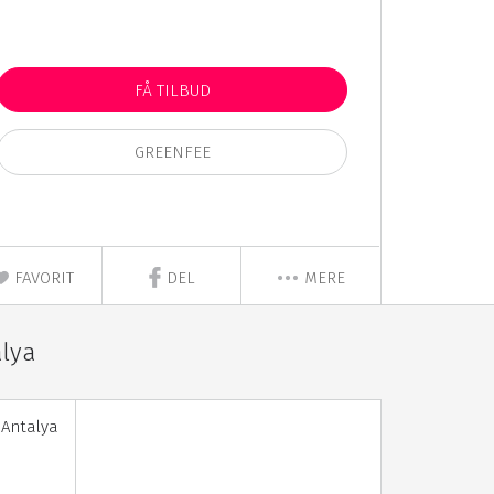
FÅ TILBUD
GREENFEE
FAVORIT
DEL
MERE
alya
 Antalya