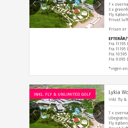
7 x overna
3 x greenf
Fly Køben
Privat lu
Prisen er
EFTERÅR/
Fra 11.195
Fra 11.195 
Fra 10.595 
Fra 9.095 D
*ingen enk
Lykia Wo
INKL. FLY & UNLIMITED GOLF
Inkl. fly 
7 x overna
Ubegrænse
Fly Køben