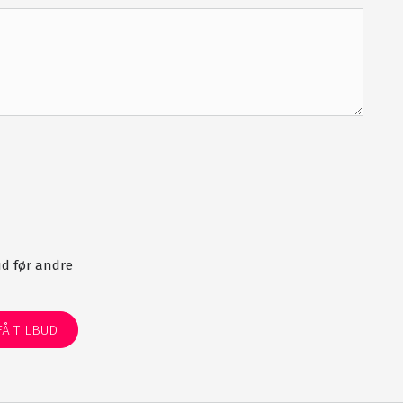
18 hullers golfbane
Chipping-, pitching- og putting 
Proshop
Barer
Udendørs swimmingpool
Jacuzzi
Sauna
d før andre
Massage
Gratis WiFi
FÅ TILBUD