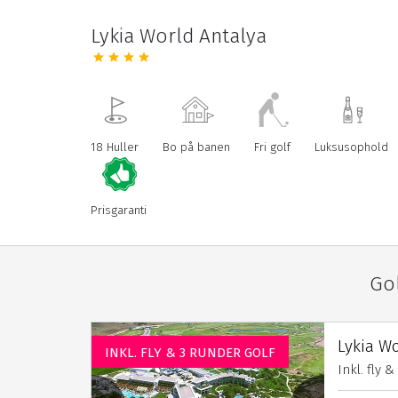
Lykia World Antalya
18 Huller
Bo på banen
Fri golf
Luksusophold
Prisgaranti
Go
Lykia Wo
INKL. FLY & 3 RUNDER GOLF
Inkl. fly 