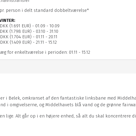
fthavnstransfer
 pr. person i delt standard dobbeltværelse*
VINTER:
 DKK (1.691 EUR) - 01.09 - 10.09
 DKK (1.798 EUR) - 03.10 - 31.10
DKK (1.704 EUR) - 01.11 - 20.11
DKK (1.409 EUR) - 21.11 - 15.12
læg for enkeltværelse i perioden: 01.11 - 15.12
lser i Belek, omkranset af den fantastiske linksbane med Middel
ind i omgivelserne, og Middelhavets blå vand og de grønne fair
en lige. Alt går op i en højere enhed, så alt du skal koncentrere d