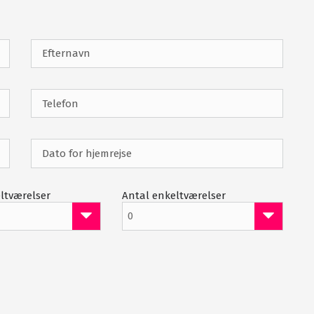
d til de restauranter, du ønsker at prøve. Dette kan gøres i hotel
u kan ønske dig, lige fra indendørs japansk pool, over hamam, s
e efter en dag fuld af oplevelser på golfbanen, kan du trække dig 
or swimmingpool og en 2,5 km lang badestrand, som her er rig mul
ndende og luksuriøse oplevelser for alle golfere. Spil golf på Mi
område.
ltværelser
Antal enkeltværelser
0