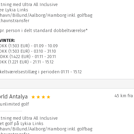
tning med Ultra All Inclusive
ee Lykia Links
havn/Billund/Aalborg/Hamborg inkl. golfbag
fthavnstransfer
 pr. person i delt standard dobbeltværelse*
VINTER:
 DKK (1.503 EUR) - 01.09 - 10.09
DKK (1.503 EUR) - 03.10 - 31.10
DKK (1.422 EUR) - 01.11 - 20.11
KK (1.221 EUR) - 21.11 - 15.12
eltværelsestillæg i perioden 01.11 - 15.12
rld Antalya
45 km fra
& unlimited golf
tning med Ultra All Inclusive
t golf på Lykia Links
havn/Billund/Aalborg/Hamborg inkl. golfbag