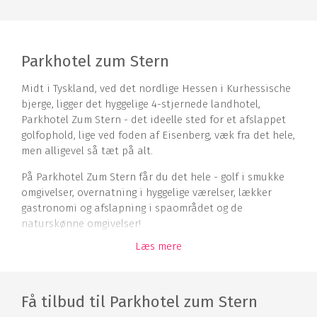
Parkhotel zum Stern
Midt i Tyskland, ved det nordlige Hessen i Kurhessische
bjerge, ligger det hyggelige 4-stjernede landhotel,
Parkhotel Zum Stern - det ideelle sted for et afslappet
golfophold, lige ved foden af Eisenberg, væk fra det hele,
men alligevel så tæt på alt.
På Parkhotel Zum Stern får du det hele - golf i smukke
omgivelser, overnatning i hyggelige værelser, lækker
gastronomi og afslapning i spaområdet og de
naturskønne omgivelser!
Læs mere
Golfophold på Parkhotel Zum Stern
Parkhotel Zum Stern har et udvalg af forskellige
golfpakker og kan også tilbyde golfpakker med
Få tilbud til Parkhotel zum Stern
golfundervisning, hvor du kan stifte bekendtskab med