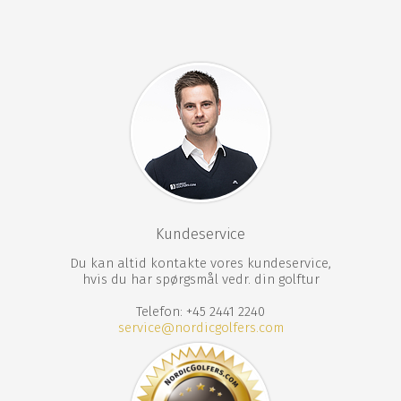
Massage
Fitness
Tennisbane
Vandring
Cykling
Have
Gratis WiFi
Gratis parkering
Kundeservice
Du kan altid kontakte vores kundeservice,
hvis du har spørgsmål vedr. din golftur
Telefon: +45 2441 2240
service@nordicgolfers.com