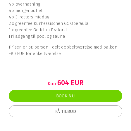
4 x overnatning
4 x morgenbuffet
4 x 3-retters middag
2 x greenfee Kurhessischen GC Oberaula
1 x greenfee Golfclub Praforst
Fri adgang til pool og sauna
Prisen er pr. person i delt dobbeltværelse med balkon
+80 EUR for enkeltværelse
604 EUR
Kun
BOOK NU
FÅ TILBUD