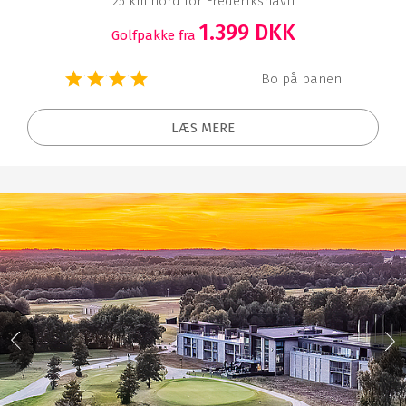
25 km nord for Frederikshavn
1.399 DKK
Golfpakke fra
Bo på banen
LÆS MERE