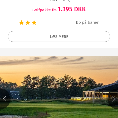
1.395 DKK
Golfpakke fra
Bo på banen
LÆS MERE