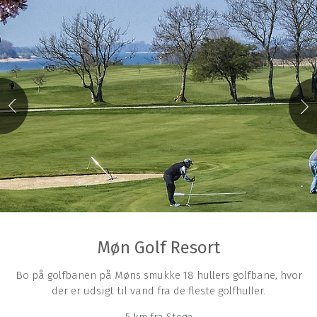
Møn Golf Resort
Bo på golfbanen på Møns smukke 18 hullers golfbane, hvor
der er udsigt til vand fra de fleste golfhuller.
5 km fra Stege