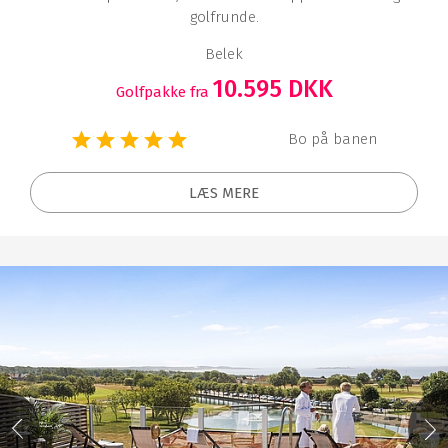
golfrunde.
Din søgning gav
Belek
591
Baner/hoteller
10.595 DKK
Golfpakke fra
Bo på banen
VIS BANER/HOTELLER (
591
)
LÆS MERE