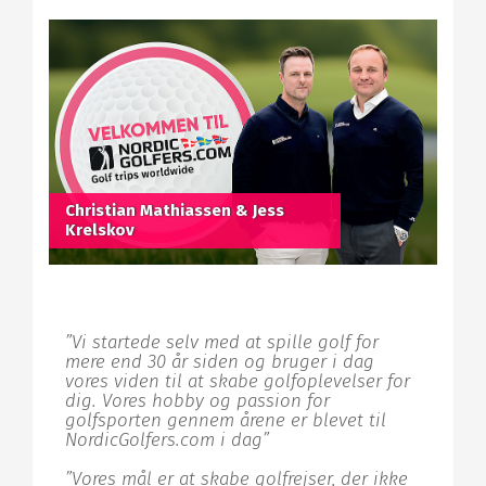
Christian Mathiassen & Jess
Krelskov
”Vi startede selv med at spille golf for
mere end 30 år siden og bruger i dag
vores viden til at skabe golfoplevelser for
dig. Vores hobby og passion for
golfsporten gennem årene er blevet til
NordicGolfers.com i dag”
”Vores mål er at skabe golfrejser, der ikke