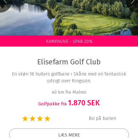
KAMPAGNE - SPAR 20%
Elisefarm Golf Club
En skøn 18 hullers golfbane i Skåne med en fantastisk
udsigt over Ringsjön.
40 km fra Malmö
1.870 SEK
Golfpakke fra
Bo på banen
LÆS MERE