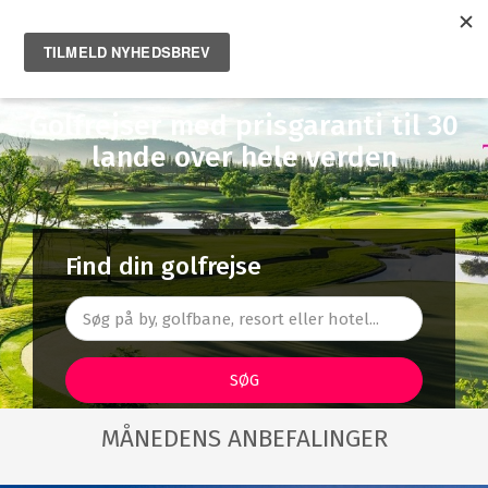
Golfrejser med prisgaranti til 30
lande over hele verden
Find din golfrejse
SØG
Destination
MÅNEDENS ANBEFALINGER
Alle lande