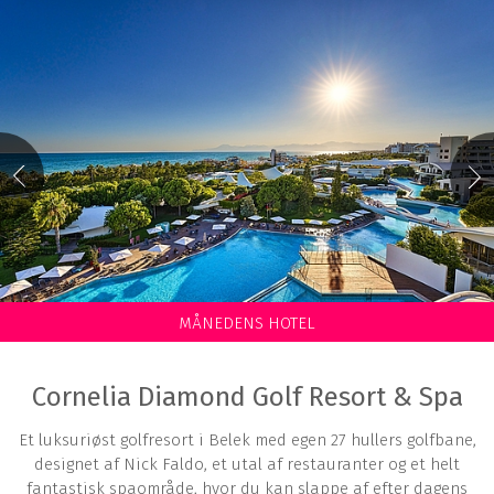
Golfbane, resort, hotel
Vælg resort
Vælg golfklub
Vælg hotel
Tilvalg
Bo på banen
All Inclusive
Spa/wellness
Fri golf
Slot
Long stay
MÅNEDENS HOTEL
Luksusophold
Trackman
Padel
Hytte
Villa
Lejligheder
Cornelia Diamond Golf Resort & Spa
Antal stjerner
Et luksuriøst golfresort i Belek med egen 27 hullers golfbane,
1
stjernet
5
stjernet
designet af Nick Faldo, et utal af restauranter og et helt
fantastisk spaområde, hvor du kan slappe af efter dagens