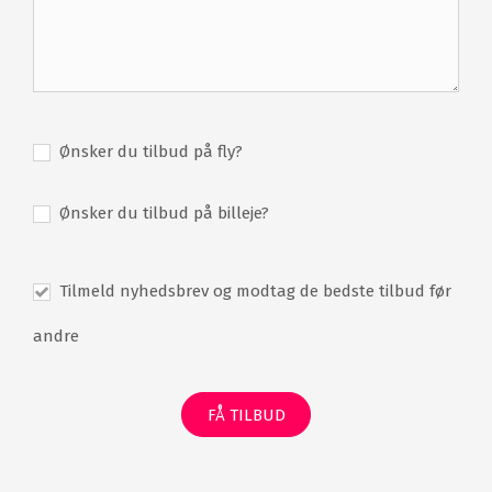
40 værelser
Restaurant
Bar
Lounge
Terrasse
Have
Indendørs swimmingpool
Udendørs swimmingpool
Sauna
Dampbad
Ønsker du tilbud på fly?
Massage
Skønhedsbehandlinger
Ønsker du tilbud på billeje?
Fitness
Transport til golfbane
Gratis WiFi
Gratis parkering
Tilmeld nyhedsbrev og modtag de bedste tilbud før
andre
FÅ TILBUD