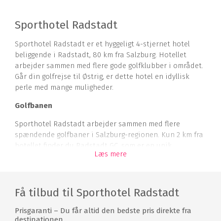
Sporthotel Radstadt
Sporthotel Radstadt er et hyggeligt 4-stjernet hotel
beliggende i Radstadt, 80 km fra Salzburg. Hotellet
arbejder sammen med flere gode golfklubber i området.
Går din golfrejse til Østrig, er dette hotel en idyllisk
perle med mange muligheder.
Golfbanen
Sporthotel Radstadt arbejder sammen med flere
spændende golfbaner i Salzburg-regionen. Kun 2 km fra
hotellet finder du Radstadt GC, som er en unik
Læs mere
golfoplevelse, da du skal tage en svævebane 250 meter
op, for at komme fra 11. green til 12. tee. Hotellet tilbyder
gratis transport til og fra golfbanerne, for at gøre din
golftur så komfortabel som muligt.
Få tilbud til Sporthotel Radstadt
Overnatning
Prisgaranti – Du får altid den bedste pris direkte fra
destinationen.