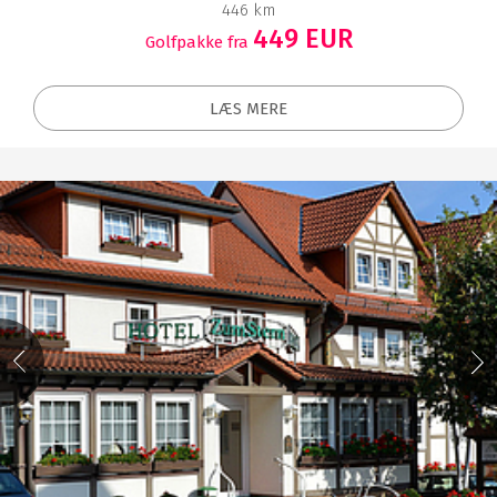
446 km
449 EUR
Golfpakke fra
LÆS MERE