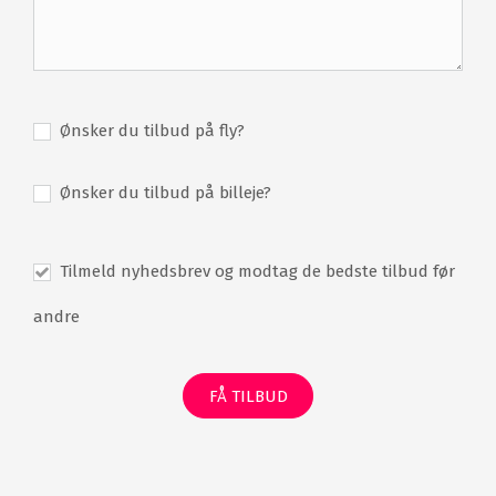
indrettet i en harmonisk kombination af moderne og
traditionel tyrkisk stil, hvilket gør at du med det samme,
du træder ind på dit værelse, oplever den charmerende
tyrkiske atmosfære og kan slappe af og nyde dit
ophold. Alle værelser er indrettet med komfortable
dobbeltsenge, lækkert badeværelse, opholdsplads,
Ønsker du tilbud på fly?
aircondition, fladskærms-tv samt gratis WiFi. Derudover
har du en hyggelig balkon, hvorfra du kan nyde den
Ønsker du tilbud på billeje?
smukke udsigt til enten haven, golfbanen, bjergene eller
Middelhavet, så du altid har en fængende udsigt,
ligegyldigt hvilket værelse du har.
Tilmeld nyhedsbrev og modtag de bedste tilbud før
Restauranter
andre
Der venter dig en lækker gourmetoplevelse på
Kempinski Hotel The Dome, hvor du bliver forkælet med
et enestående køkken og en overdådig vinkælder. Oplev
FÅ TILBUD
en al fresco middag under åben himmel på Lale
Restaurant med udsigt til havet, afslappede måltider på
den italienske restaurant Cilantro eller den asiatiske
restaurant Trader's Spice eller cocktails på The Dome