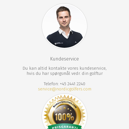
Cafés solrige terrasse.
Med all inclusive kan du spise dine måltider i
hovedrestauranten, oftest fra buffet. Hvis du ønsker at
prøve à la carte-restauranterne, skal der betales et
seating fee, og herefter kan du bestille det, du ønsker
fra menuen. Prisen varierer fra restaurant til
restaurant. Da mange gæster ønsker at prøve à la
carte-restauranterne, anbefaler vi, at du en af de første
dage booker bord til de restauranter, du ønsker at
Kundeservice
prøve. Dette kan gøres i hotellets reception.
Du kan altid kontakte vores kundeservice,
hvis du har spørgsmål vedr. din golftur
Den stilfulde molebar er det perfekte sted at slappe af
efter en dag på golfbanen, mens du ser på de turkisblå
Telefon: +45 2441 2240
bølger i Middelhavet eller den smukke solnedgang.
service@nordicgolfers.com
Spa og wellness
Sanita Spa er Kempinski Hotel The Domes lækre
spaområde. En ægte oase af fred og afslapning med et
areal på 3600 m2, hvilket gør det til et af de største
spaområder i Tyrkiet. Sanitas Spa er et sted med