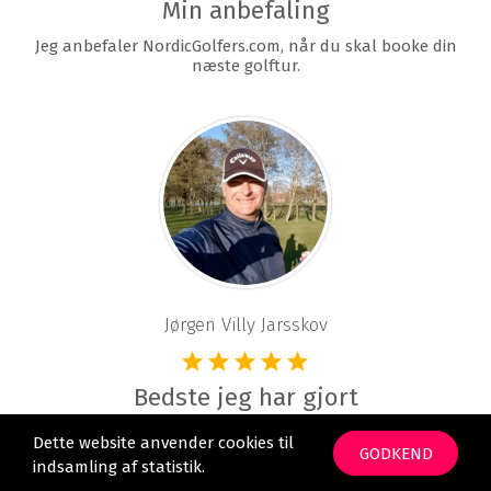
Min anbefaling
Jeg anbefaler NordicGolfers.com, når du skal booke din
næste golftur.
Jørgen Villy Jarsskov
Bedste jeg har gjort
Der er super god service og det er rigtig dygtige
Dette website anvender cookies til
medarbejdere, som behandler vores anmodninger.
GODKEND
indsamling af statistik.