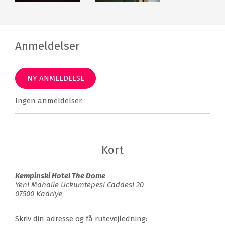
The Dome det helt rette valg for dig.
Kempinski Hotel The Dome faciliteter
Anmeldelser
183 værelser
3 restauranter
6 barer
Terrasse
NY ANMELDELSE
Udendørs swimmingpool
Indendørs swimmingpool
Jacuzzi
Sauna
Ingen anmeldelser.
Dampbad
Tyrkisk bad
Massage
Skønhedsbehandlinger
Fitness
Have
Kort
Strand
Gratis WiFi
Kempinski Hotel The Dome
Gratis parkering
Yeni Mahalle Uckumtepesi Caddesi 20
07500 Kadriye
Skriv din adresse og få rutevejledning: