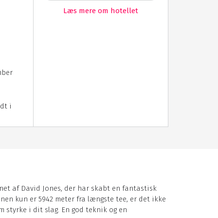
Læs mere om hotellet
mber
dt i
net af David Jones, der har skabt en fantastisk
nen kun er 5942 meter fra længste tee, er det ikke
 styrke i dit slag. En god teknik og en