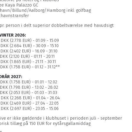
fee Kaya Palazzo GC
havn/Billund/Aalborg/Hamborg inkl. golfbag
fthavnstransfer
 pr. person i delt superior dobbeltværelse med havudsigt
VINTER 2026:
 DKK (2.778 EUR) - 01.09 - 15.09
 DKK (2.684 EUR) - 30.09 - 15.10
 DKK (2.402 EUR) - 16.09 - 31.10
DKK (2.120 EUR) - 01.11 - 20.11
DKK (1.865 EUR) - 21.11 - 30.11
DKK (1.758 EUR) - 01.12 - 31.12**
ORÅR 2027:
 DKK (1.758 EUR) - 01.01 - 12.02
 DKK (1.798 EUR) - 13.02 - 28.02
 DKK (2.053 EUR) - 01.03 - 31.03
 DKK (2.268 EUR) - 01.04 - 26.04
 DKK (2.469 EUR) - 27.04 - 22.05
 DKK (2.697 EUR) - 23.05 - 15.06
sive er ikke gældende i klubhuset i perioden juli - september
orisk tillæg på 150 EUR for nytårsgallamiddag