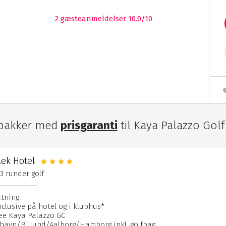
2
gæsteanmeldelser 10.0/10
pakker med
prisgaranti
til Kaya Palazzo Golf
lek Hotel
& 3 runder golf
atning
Inclusive på hotel og i klubhus*
fee Kaya Palazzo GC
havn/Billund/Aalborg/Hamborg inkl. golfbag