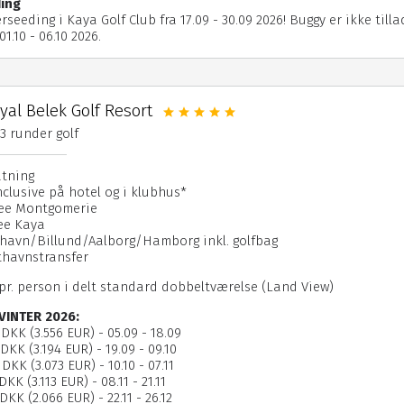
ing
rseeding i Kaya Golf Club fra 17.09 - 30.09 2026! Buggy er ikke tilla
1.10 - 06.10 2026.
al Belek Golf Resort
& 3 runder golf
atning
Inclusive på hotel og i klubhus*
fee Montgomerie
fee Kaya
havn/Billund/Aalborg/Hamborg inkl. golfbag
fthavnstransfer
 pr. person i delt standard dobbeltværelse (Land View)
VINTER 2026:
 DKK (3.556 EUR) - 05.09 - 18.09
 DKK (3.194 EUR) - 19.09 - 09.10
 DKK (3.073 EUR) - 10.10 - 07.11
DKK (3.113 EUR) - 08.11 - 21.11
DKK (2.066 EUR) - 22.11 - 26.12