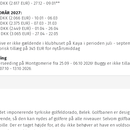
 DKK (2.617 EUR) - 27.12 - 09.01**
ORÅR 2027:
 DKK (2.066 EUR) - 10.01 - 06.03
 DKK (2.375 EUR) - 07.03 - 31.03
 DKK (2.449 EUR) - 01.04 - 26.04
 DKK (3.065 EUR) - 27.04 - 22.05
usive er ikke gældende i klubhuset på Kaya i perioden juli - septe
orisk tillæg på 345 EUR for nytårsmiddag
ing
rseeding på Montgomerie fra 25.09 - 06.10 2026! Buggy er ikke tilla
7.10 - 13.10 2026.
 det imponerende tyrkiske golfeldorado, Belek. Golfbanen er desig
ende, så den kan nydes af golfere på alle niveauer. Selvom golfba
le. Der er taget højde for, at du ikke behøver at have en voldsom