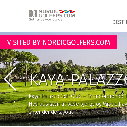
DESTI
VISITED BY NORDICGOLFERS.COM
KAYA PALAZZ
Kaya Palazzo Golf Club – En udfordrende 18
Nyd udsigten til både bjerge og Middelhav
spændende layout