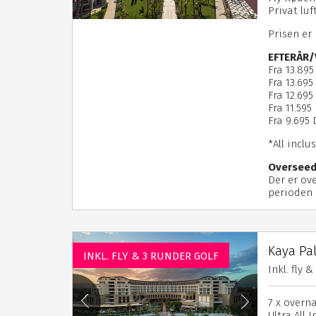
Privat lu
Prisen er
EFTERÅR/
Fra 13.895
Fra 13.695
Fra 12.695 
Fra 11.595 
Fra 9.695 D
*All inclu
Overseed
Der er ove
perioden 0
Kaya Pal
INKL. FLY & 3 RUNDER GOLF
Inkl. fly 
7 x overn
Ultra All 