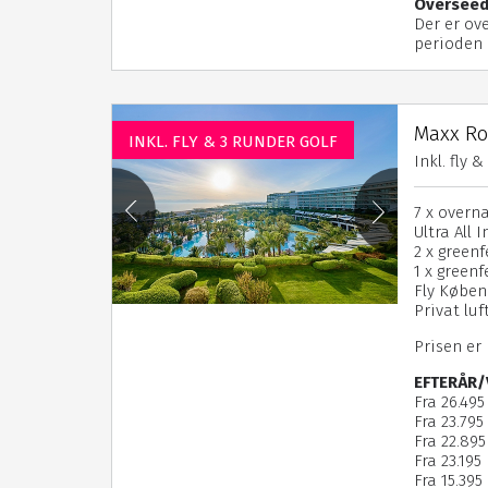
Overseed
Der er ove
perioden 0
Maxx Roy
INKL. FLY & 3 RUNDER GOLF
Inkl. fly 
7 x overn
Ultra All 
2 x green
1 x green
Fly Køben
Privat lu
Prisen er
EFTERÅR/
Fra 26.495
Fra 23.795
Fra 22.895
Fra 23.195 
Fra 15.395 