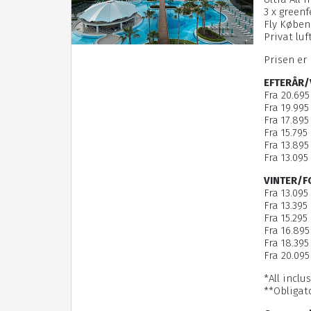
3 x green
Fly Køben
Privat lu
Prisen er
EFTERÅR/
Fra 20.695
Fra 19.995
Fra 17.895
Fra 15.795 
Fra 13.895 
Fra 13.095 
VINTER/F
Fra 13.095
Fra 13.395
Fra 15.295
Fra 16.895
Fra 18.395
Fra 20.095
*All inclu
**Obligat