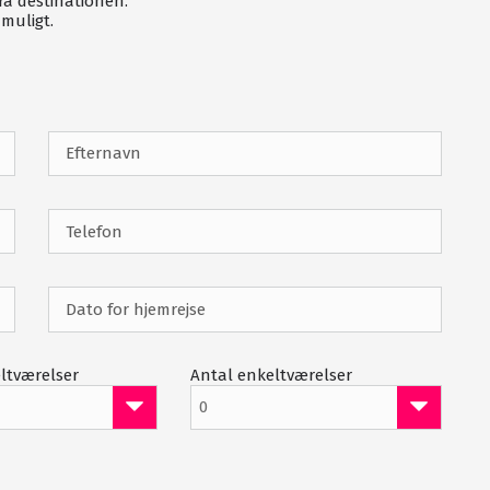
fra destinationen.
Proshop
muligt.
Udlejning af buggy
ltværelser
Antal enkeltværelser
0