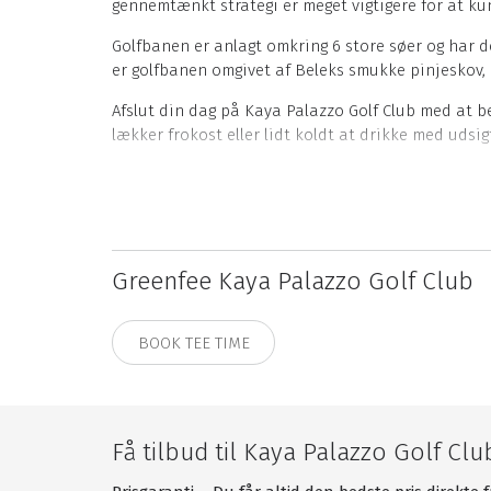
gennemtænkt strategi er meget vigtigere for at k
Golfbanen er anlagt omkring 6 store søer og har d
er golfbanen omgivet af Beleks smukke pinjeskov, o
Afslut din dag på Kaya Palazzo Golf Club med at 
lækker frokost eller lidt koldt at drikke med udsig
Kaya Palazzo Golf Club data om banen
18 huller
Par 72
5942 meter fra hvid tee
Greenfee Kaya Palazzo Golf Club
5604 meter fra gul tee
5239 meter fra blå tee
4911 meter fra rød tee
BOOK TEE TIME
Kaya Palazzo Golf Club faciliteter
18 hullers golfbane
Få tilbud til Kaya Palazzo Golf Clu
Chipping-, pitching- og putting green