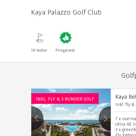
Kaya Palazzo Golf Club
18 Huller
Prisgaranti
Golf
Kaya Be
INKL. FLY & 3 RUNDER GOLF
Inkl. fly 
7 x overn
Ultra All 
3 x green
Fly Køben