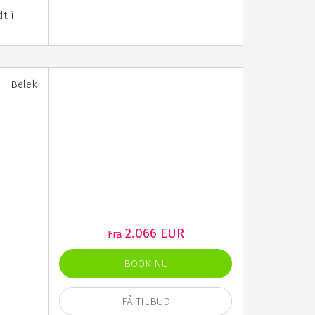
dt i
Belek
2.066 EUR
Fra
BOOK NU
FÅ TILBUD