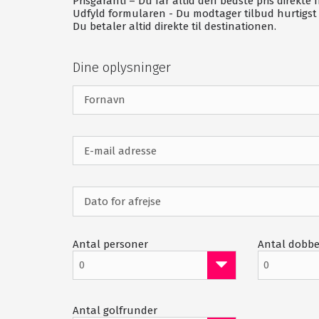
Prisgaranti – Du får altid den bedste pris direkte 
Restaurant
Udfyld formularen - Du modtager tilbud hurtigst 
Du betaler altid direkte til destinationen.
Udlejning af trolley
Dine oplysninger
Antal personer
Antal dobbe
0
0
Antal golfrunder