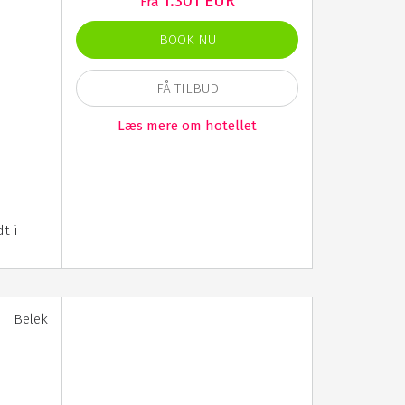
1.301 EUR
Fra
BOOK NU
FÅ TILBUD
Læs mere om hotellet
dt i
Belek