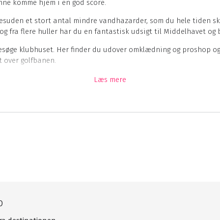
unne komme hjem i en god score.
esuden et stort antal mindre vandhazarder, som du hele tiden ska
g fra flere huller har du en fantastisk udsigt til Middelhavet og
besøge klubhuset. Her finder du udover omklædning og proshop og
t over golfbanen.
Læs mere
Driving range
b
Klubhus