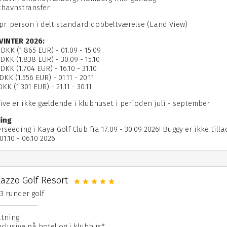
fthavnstransfer
 pr. person i delt standard dobbeltværelse (Land View)
VINTER 2026:
 DKK (1.865 EUR) - 01.09 - 15.09
 DKK (1.838 EUR) - 30.09 - 15.10
DKK (1.704 EUR) - 16.10 - 31.10
DKK (1.556 EUR) - 01.11 - 20.11
KK (1.301 EUR) - 21.11 - 30.11
sive er ikke gældende i klubhuset i perioden juli - september
ing
rseeding i Kaya Golf Club fra 17.09 - 30.09 2026! Buggy er ikke tilla
1.10 - 06.10 2026.
azzo Golf Resort
& 3 runder golf
atning
Inclusive på hotel og i klubhus*