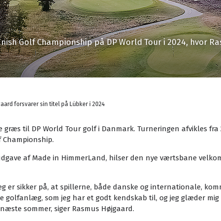
anish Golf Championship på DP World Tour i 2024, hvor R
ard forsvarer sin titel på Lübker i 2024
ge græs til DP World Tour golf i Danmark. Turneringen afvikles fra 2
f Championship.
e udgave af Made in HimmerLand, hilser den nye værtsbane velk
jeg er sikker på, at spillerne, både danske og internationale, kom
 golfanlæg, som jeg har et godt kendskab til, og jeg glæder mig t
m næste sommer, siger Rasmus Højgaard.