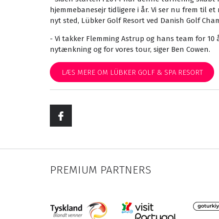
hjemmebanesejr tidligere i år. Vi ser nu frem til e
nyt sted, Lübker Golf Resort ved Danish Golf Cha
- Vi takker Flemming Astrup og hans team for 10 
nytænkning og for vores tour, siger Ben Cowen.
LÆS MERE OM LÜBKER GOLF & SPA RESORT
PREMIUM PARTNERS