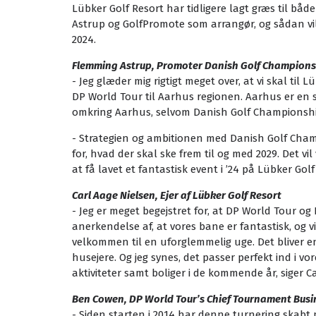
Lübker Golf Resort har tidligere lagt græs til b
Astrup og GolfPromote som arrangør, og sådan vil
2024.
Flemming Astrup, Promoter Danish Golf Champions
- Jeg glæder mig rigtigt meget over, at vi skal til
DP World Tour til Aarhus regionen. Aarhus er en st
omkring Aarhus, selvom Danish Golf Championship n
- Strategien og ambitionen med Danish Golf Champ
for, hvad der skal ske frem til og med 2029. Det v
at få lavet et fantastisk event i ’24 på Lübker Go
Carl Aage Nielsen, Ejer af Lübker Golf Resort
- Jeg er meget begejstret for, at DP World Tour o
anerkendelse af, at vores bane er fantastisk, og v
velkommen til en uforglemmelig uge. Det bliver en
husejere. Og jeg synes, det passer perfekt ind i v
aktiviteter samt boliger i de kommende år, siger C
Ben Cowen, DP World Tour’s Chief Tournament Busin
- Siden starten i 2014 har denne turnering skab