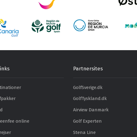
inks
Partnersites
tinationer
GolfSverige.dk
fpakker
GolfTyskland.dk
ud
Airview Danmark
eenfee online
Golf Experten
ejser
Stena Line