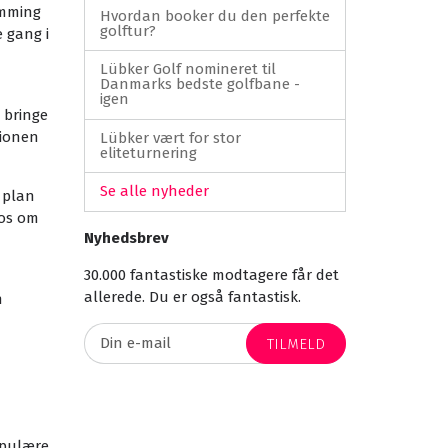
emming
Hvordan booker du den perfekte
golftur?
 gang i
Lübker Golf nomineret til
Danmarks bedste golfbane -
igen
e bringe
gionen
Lübker vært for stor
eliteturnering
Se alle nyheder
 plan
 os om
Nyhedsbrev
30.000 fantastiske modtagere får det
allerede. Du er også fantastisk.
n
TILMELD
opulære