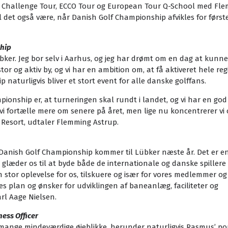
åde Challenge Tour, ECCO Tour og European Tour Q-School med Fl
 det også være, når Danish Golf Championship afvikles for første
hip
 Lübker. Jeg bor selv i Aarhus, og jeg har drømt om en dag at kunn
or og aktiv by, og vi har en ambition om, at få aktiveret hele re
aturligvis bliver et stort event for alle danske golffans.
ionship er, at turneringen skal rundt i landet, og vi har en god
il vi fortælle mere om senere på året, men lige nu koncentrerer vi
lf Resort, udtaler Flemming Astrup.
g Danish Golf Championship kommer til Lübker næste år. Det er e
i glæder os til at byde både de internationale og danske spillere
 stor oplevelse for os, tilskuere og især for vores medlemmer og
ores plan og ønsker for udviklingen af baneanlæg, faciliteter og
arl Aage Nielsen.
ess Officer
t mange mindeværdige øjeblikke, herunder naturligvis Rasmus’ p