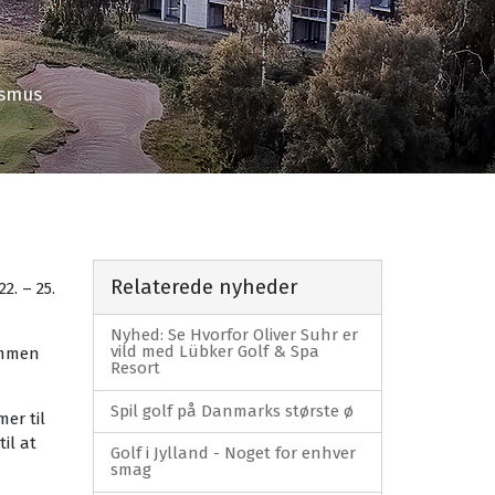
asmus
Relaterede nyheder
2. – 25.
Nyhed: Se Hvorfor Oliver Suhr er
vild med Lübker Golf & Spa
ommen
Resort
Spil golf på Danmarks største ø
mer til
il at
Golf i Jylland - Noget for enhver
smag