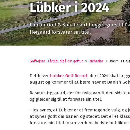
Lübker i 2024
Lübker Golf & Spa Resort lægger græs til D
Højgaard forsvarer sin titel
Golfrejser - Få tilbud på din goftur
»
Nyheder
»
Rasmus Højga
Det bliver
Lübker Golf Resort
, der i 2024 skal læg
august og kommer til at bære navnet Danish Gol
Rasmus Højgaard, der for nylig vandt den sidst
og glæder sig til at forsvare sin titel.
- Jeg synes, at Lübker er et fremragende valg, og 
at synes godt om banen og stedet. Det er et klasse
forsvare min titel foran verdens bedste publiku