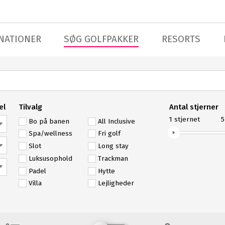
NATIONER
SØG GOLFPAKKER
RESORTS
el
Tilvalg
Antal stjerner
1
stjernet
5
Bo på banen
All Inclusive
Spa/wellness
Fri golf
Slot
Long stay
Luksusophold
Trackman
Padel
Hytte
Villa
Lejligheder