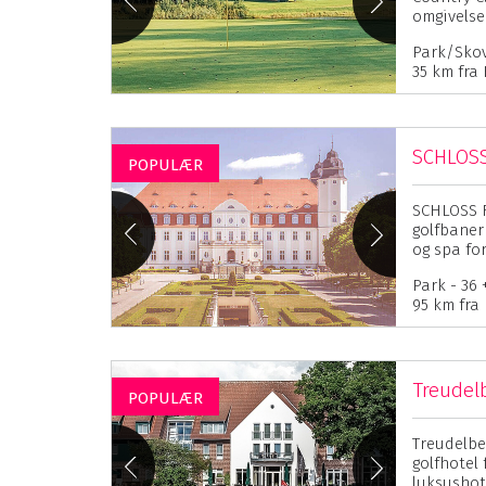
omgivelse
Park/Skov
35 km fra
SCHLOSS
POPULÆR
SCHLOSS F
golfbaner
og spa for.
Park - 36 
95 km fra
Treudel
POPULÆR
Treudelbe
golfhotel
luksushotel