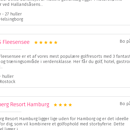
r ved Hallandsåsens...
 - 27 huller
 Helsingborg
 Fleesensee
Bo p
leesensee er et af vores mest populære golfresorts med 3 fantas
 og træningsområde i verdensklasse. Her får du golf, hotel, gastr
..
+ huller
 Rostock
berg Resort Hamburg
Bo p
rg Resort Hamburg ligger lige uden for Hamborg og er det ideelle
 for dig, som vil kombinere et golfophold med storbyferie. Dette
 ligger i...