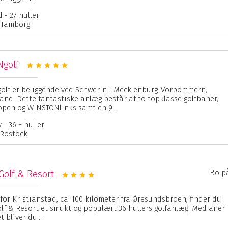
 - 27 huller
 Hamborg
golf
lf er beliggende ved Schwerin i Mecklenburg-Vorpommern,
and. Dette fantastiske anlæg består af to topklasse golfbaner,
en og WINSTONlinks samt en 9...
- 36 + huller
 Rostock
Golf & Resort
Bo p
for Kristianstad, ca. 100 kilometer fra Øresundsbroen, finder du
olf & Resort et smukt og populært 36 hullers golfanlæg. Med aner 
t bliver du...