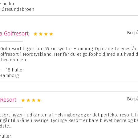
+ huller
a Øresundsbroen
 Golfresort
Bo p
Golfresort ligger kun 55 km syd for Hamborg. Oplev dette enestå
golfresort i Nordtyskland. Her får du et golfophold med alt hvad d
 begærer; en...
 - 18 huller
 Hamborg
 Resort
Bo p
sort ligger i udkanten af Helsingborg og er det perfekte resort, h
r går til Skåne i Sverige. Lydinge Resort er bare blevet bedre og b
dste...
huller