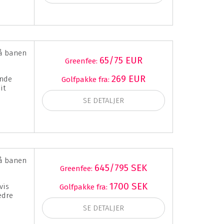
å banen
65/75 EUR
Greenfee:
269 EUR
ende
Golfpakke fra:
it
SE DETALJER
å banen
645/795 SEK
Greenfee:
1700 SEK
vis
Golfpakke fra:
edre
SE DETALJER