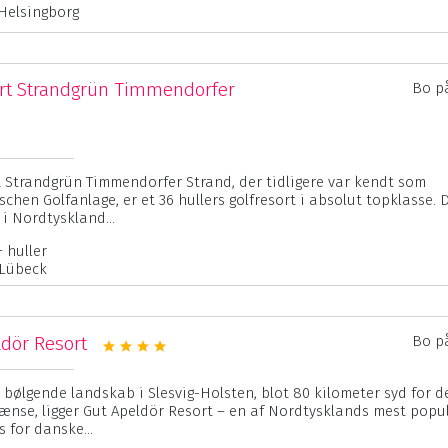
 Helsingborg
ort Strandgrün Timmendorfer
Bo p
t Strandgrün Timmendorfer Strand, der tidligere var kendt som
chen Golfanlage, er et 36 hullers golfresort i absolut topklasse. 
 i Nordtyskland...
+ huller
 Lübeck
ldör Resort
Bo p
t bølgende landskab i Slesvig-Holsten, blot 80 kilometer syd for d
ænse, ligger Gut Apeldör Resort – en af Nordtysklands mest pop
s for danske...