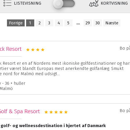
LISTEVISNING
KORTVISNING
Forrige
1
2
3
4
5
…
29
30
Næste
ck Resort
Bo p
 Resort er en af Nordens mest ikoniske golfdestinationer og har
tier været blandt Europas mest anerkendte golfanlæg. Smukt
e nord for Malmö med udsigt...
- 36 + huller
 Malmö
Golf & Spa Resort
Bo p
 golf- og wellnessdestination i hjertet af Danmark