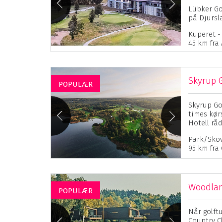
Lübker Go
på Djursla
Kuperet - 
45 km fra
Skyrup G
POPULÆR
Skyrup Gol
times kør
Hotell råd
Park/Skov
95 km fra
Woodlan
POPULÆR
Når golftu
Country C