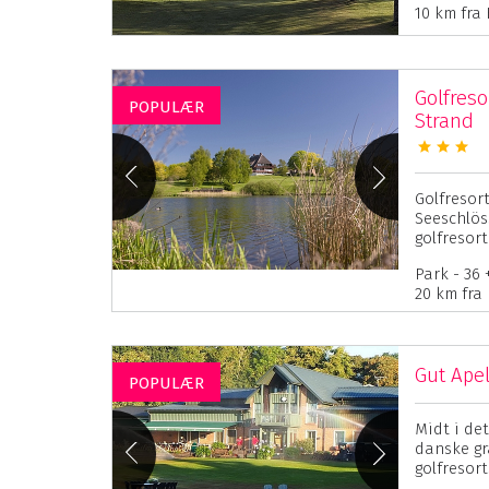
10 km fra
Golfres
POPULÆR
Strand
Golfresor
Seeschlöss
golfresort
Park - 36 
20 km fra
Gut Ape
POPULÆR
Midt i de
danske gr
golfresort