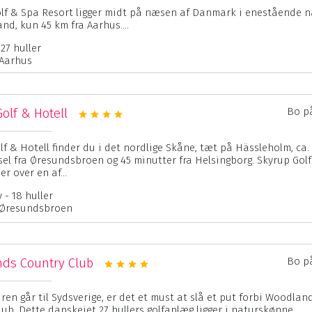
lf & Spa Resort ligger midt på næsen af Danmark i enestående n
nd, kun 45 km fra Aarhus....
27 huller
 Aarhus
olf & Hotell
Bo p
f & Hotell finder du i det nordlige Skåne, tæt på Hässleholm, ca. 
sel fra Øresundsbroen og 45 minutter fra Helsingborg. Skyrup Gol
er over en af...
 - 18 huller
 Øresundsbroen
ds Country Club
Bo p
ren går til Sydsverige, er det et must at slå et put forbi Woodlan
lub. Dette danskejet 27 hullers golfanlæg ligger i naturskønne