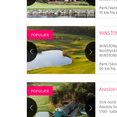
Park/Vand
15 km fra
WINSTON
POPULÆR
WINSTONgo
Nordtyskl
WINSTONop
Park/Skov 
90 km fra
Araslöv 
POPULÆR
Stik nord 
Araslöv G
1700- talle