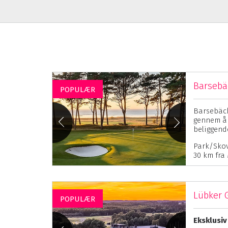
Barsebä
POPULÆR
Barsebäck
gennem år
beliggend
Park/Skov 
30 km fra
Lübker 
POPULÆR
Eksklusiv