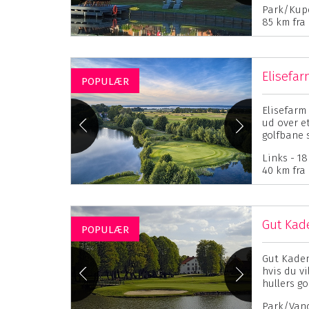
Park/Kupe
85 km fra
Elisefar
POPULÆR
Elisefarm 
ud over e
golfbane s
Links - 18
40 km fra
Gut Kad
POPULÆR
Gut Kaden
hvis du v
hullers go
Park/Vand