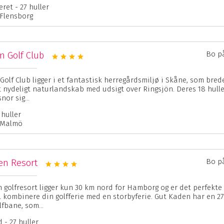
ret - 27 huller
 Flensborg
m Golf Club
Bo p
Golf Club ligger i et fantastisk herregårdsmiljø i Skåne, som brede
t nydeligt naturlandskab med udsigt over Ringsjön. Deres 18 hull
nor sig...
 huller
 Malmö
en Resort
Bo p
 golfresort ligger kun 30 km nord for Hamborg og er det perfekte 
il kombinere din golfferie med en storbyferie. Gut Kaden har en 27
lfbane, som...
 - 27 huller