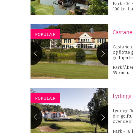
Park - 36 
100 km fr
Castanea
POPULÆR
Castanea 
og flotte 
golfhjerte
Park/Åben
55 km fra
Lydinge
POPULÆR
Lydinge Re
din golftu
over de si
Park - 18 