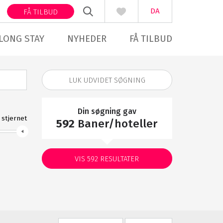
DA
FÅ TILBUD
LONG STAY
NYHEDER
FÅ TILBUD
LUK UDVIDET SØGNING
Din søgning gav
stjernet
592
Baner/hoteller
VIS
592
RESULTATER