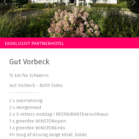
EKSKLUSIVT PARTNERHOTEL
Gut Vorbeck
15 km fra Schwerin
Gut Vorbeck - Both Sides
2 x overnatning
2 x morgenmad
2 x 3-retters middag i RESTAURANTkranichhaus
1 x greenfee WINSTONopen
1 x greenfee WINSTONlinks
Fri brug af driving range ekskl. bolde