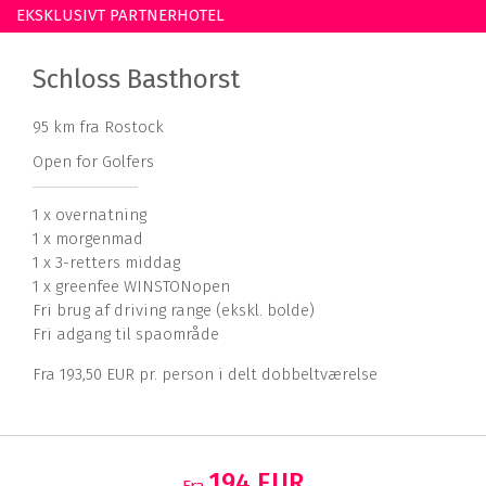
EKSKLUSIVT PARTNERHOTEL
Schloss Basthorst
95 km fra Rostock
Open for Golfers
1 x overnatning
1 x morgenmad
1 x 3-retters middag
1 x greenfee WINSTONopen
Fri brug af driving range (ekskl. bolde)
Fri adgang til spaområde
Fra 193,50 EUR pr. person i delt dobbeltværelse
194 EUR
Fra