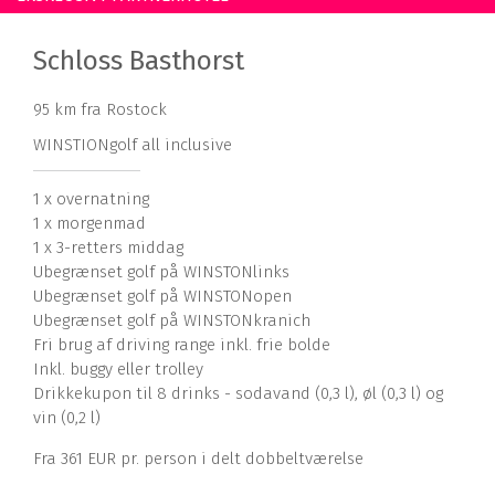
Schloss Basthorst
95 km fra Rostock
WINSTIONgolf all inclusive
1 x overnatning
1 x morgenmad
1 x 3-retters middag
Ubegrænset golf på WINSTONlinks
Ubegrænset golf på WINSTONopen
Ubegrænset golf på WINSTONkranich
Fri brug af driving range inkl. frie bolde
Inkl. buggy eller trolley
Drikkekupon til 8 drinks - sodavand (0,3 l), øl (0,3 l) og
vin (0,2 l)
Fra 361 EUR pr. person i delt dobbeltværelse