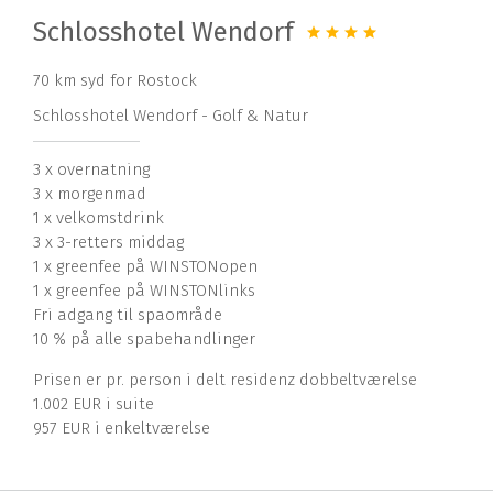
Schlosshotel Wendorf
70 km syd for Rostock
Schlosshotel Wendorf - Golf & Natur
3 x overnatning
3 x morgenmad
1 x velkomstdrink
3 x 3-retters middag
1 x greenfee på WINSTONopen
1 x greenfee på WINSTONlinks
Fri adgang til spaområde
10 % på alle spabehandlinger
Prisen er pr. person i delt residenz dobbeltværelse
1.002 EUR i suite
957 EUR i enkeltværelse