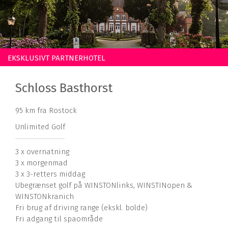
EKSKLUSIVT PARTNERHOTEL
Schloss Basthorst
95 km fra Rostock
Unlimited Golf
3 x overnatning
3 x morgenmad
3 x 3-retters middag
Ubegrænset golf på WINSTONlinks, WINSTINopen &
WINSTONkranich
Fri brug af driving range (ekskl. bolde)
Fri adgang til spaområde