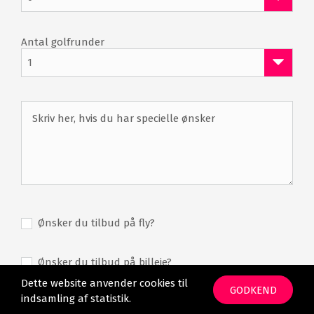
Omklædning
Bad
Antal golfrunder
1
Ønsker du tilbud på fly?
Ønsker du tilbud på billeje?
Dette website anvender cookies til
GODKEND
indsamling af statistik.
Tilmeld nyhedsbrev og modtag de bedste tilbud før