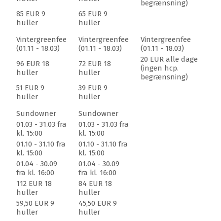
begrænsning)
WINSTONopen -
Denne 18 hullers mesterskabsbane er
85 EUR 9
65 EUR 9
en teknisk meget krævende golfbane med
huller
huller
internationale standarder. Individuelt designede, godt
placerede greens, med virkelig store
Vintergreenfee
Vintergreenfee
Vintergreenfee
puttingudfordringer, der opfylder de højeste
(01.11 - 18.03)
(01.11 - 18.03)
(01.11 - 18.03)
standarder. Nogle baner er anlagt på absolut højeste
20 EUR alle dage
96 EUR 18
72 EUR 18
(ingen hcp.
niveau med klassiske finesser.
huller
huller
begrænsning)
51 EUR 9
39 EUR 9
WINSTONlinks
blev i 2015 udnævnt til Tysklands bedste
huller
huller
golfbane af 'Golf Magazin'! Golfbanen
er inspireret i sit
design af de skotske klitter. Det typiske træk ved disse
Sundowner
Sundowner
barske og forblæste områder giver linksbanen tedens
01.03 - 31.03 fra
01.03 - 31.03 fra
med en enestående virkning: Op til ti meter høje klitter
kl. 15:00
kl. 15:00
stablet op på baggrund af Mecklenburgs skove, sparsom
01.10 - 31.10 fra
01.10 - 31.10 fra
kl. 15:00
kl. 15:00
vegetation med tornblade og lyng og dybe bunkers,
01.04 - 30.09
01.04 - 30.09
karakteriserer miljøet på denne unikke golfbane. En
fra kl. 16:00
fra kl. 16:00
udfordring af de sjældne - for selv de bedste
112 EUR 18
84 EUR 18
golfspillere.
huller
huller
59,50 EUR 9
45,50 EUR 9
WINSTONkranich -
9 hullers bane, som er en
huller
huller
udfordrende og afvekslende golfbane. Dens par 3 huller