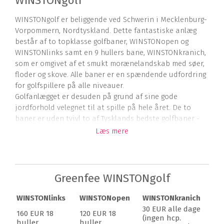
WINSTONgolf
WINSTONgolf er beliggende ved Schwerin i Mecklenburg-
Vorpommern, Nordtyskland. Dette fantastiske anlæg
består af to topklasse golfbaner, WINSTONopen og
WINSTONlinks samt en 9 hullers bane, WINSTONkranich,
som er omgivet af et smukt morænelandskab med søer,
floder og skove. Alle baner er en spændende udfordring
for golfspillere på alle niveauer.
Golfanlægget er desuden på grund af sine gode
jordforhold velegnet til at spille på hele året. De to
baner er uden tvivl to af Tysklands bedste golfbaner -
og det er et must for enhver golfer at prøve at spille
Læs mere
dem!
Golfanlægget ligger let tilgængeligt uanset hvilken vej
du kommer fra, da det ligger 95 km syd for Rostock, 200
Greenfee WINSTONgolf
km fra Puttgarden, 270 km fra grænsen og 135 km fra
Hamborg.
WINSTONlinks
WINSTONopen
WINSTONkranich
30 EUR alle dage
Golfbaner
160 EUR 18
120 EUR 18
(ingen hcp.
huller
huller