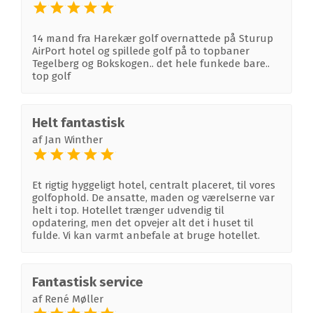
14 mand fra Harekær golf overnattede på Sturup
AirPort hotel og spillede golf på to topbaner
Tegelberg og Bokskogen.. det hele funkede bare..
top golf
Helt fantastisk
af
Jan Winther
Et rigtig hyggeligt hotel, centralt placeret, til vores
golfophold. De ansatte, maden og værelserne var
helt i top. Hotellet trænger udvendig til
opdatering, men det opvejer alt det i huset til
fulde. Vi kan varmt anbefale at bruge hotellet.
Fantastisk service
af
René Møller