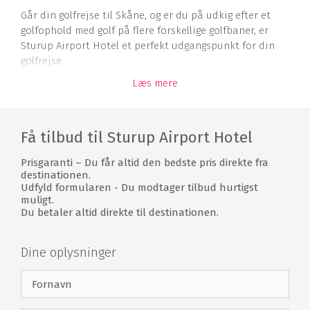
Går din golfrejse til Skåne, og er du på udkig efter et
golfophold med golf på flere forskellige golfbaner, er
Sturup Airport Hotel et perfekt udgangspunkt for din
golfrejse.
Læs mere
Værelser
De 68 værelser på Sturup Airport Hotel er indrettet med
moderne møbler og smukke farver. Her finder du
Få tilbud til Sturup Airport Hotel
komfortable senge, eget badeværelse, opholdsplads,
fladskærms-tv med kabel-tv samt gratis WiFi. De
Prisgaranti – Du får altid den bedste pris direkte fra
lydisolerede vinduer sørger for, at du får en uforstyrret
destinationen.
Udfyld formularen - Du modtager tilbud hurtigst
nattesøvn, så du er udhvilet og klar til at spille en god
muligt.
runde golf.
Du betaler altid direkte til destinationen.
Restaurant
Dine oplysninger
Start din morgen med en lækker morgenbuffet i
hotellets restaurant, hvor du kan vælge mellem et stort
udvalg af lækre retter, så du er fuld af energi til din
golfrunde. Restauranten på Sturup Airport Hotel har et