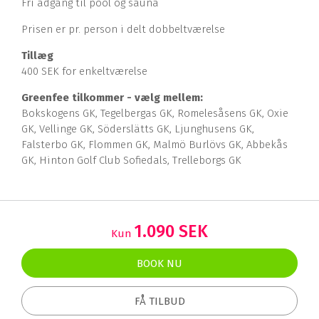
Fri adgang til pool og sauna
Prisen er pr. person i delt dobbeltværelse
Tillæg
400 SEK for enkeltværelse
Greenfee tilkommer - vælg mellem:
Bokskogens GK, Tegelbergas GK, Romelesåsens GK, Oxie
GK, Vellinge GK, Söderslätts GK, Ljunghusens GK,
Falsterbo GK, Flommen GK, Malmö Burlövs GK, Abbekås
GK, Hinton Golf Club Sofiedals, Trelleborgs GK
1.090 SEK
Kun
BOOK NU
FÅ TILBUD