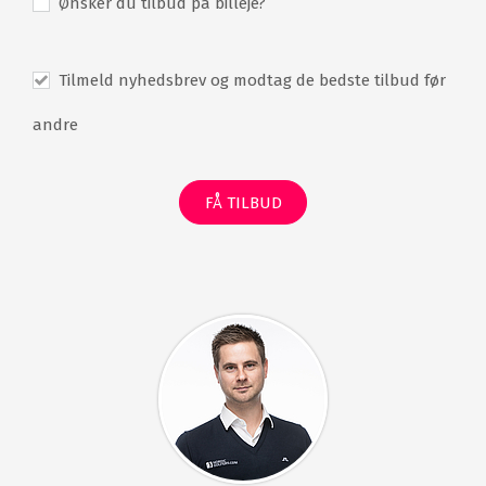
Ønsker du tilbud på billeje?
68 værelser
Restaurant
Bar
Udendørs pool
Tilmeld nyhedsbrev og modtag de bedste tilbud før
Tennisbane
Billard
Dart
Fitness
andre
Sauna
Boulesbane
(pétanquebane)
FÅ TILBUD
Gratis WiFi
Gratis parkering