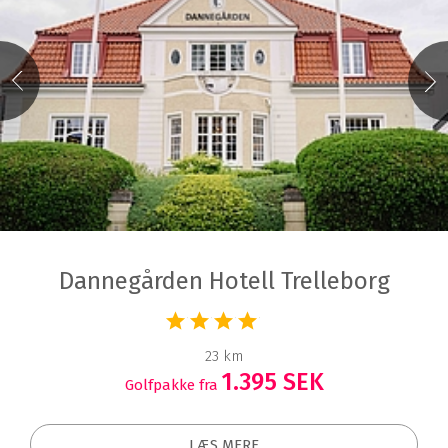
Dannegården Hotell Trelleborg
23 km
1.395 SEK
Golfpakke fra
LÆS MERE