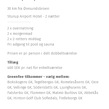
30 km fra Øresundsbroen
Sturup Airport Hotel - 2 nætter
2 x overnatning
2 x morgenmad
2 x 2-retters middag
Fri adgang til pool og sauna
Prisen er pr. person i delt dobbeltværelse
Tillæg
400 SEK pr. nat for enkeltværelse
Greenfee tilkommer - vælg mellem:
Bokskogens GK, Tegelbergas GK, Romelesåsens GK, Oxie
GK, Vellinge GK, Söderslätts GK, Ljunghusens GK,
Falsterbo GK, Flommen GK, Malmö Burlövs GK, Abbekås
GK, Hinton Golf Club Sofiedals, Trelleborgs GK