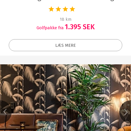
18 km
1.395 SEK
Golfpakke fra
LÆS MERE