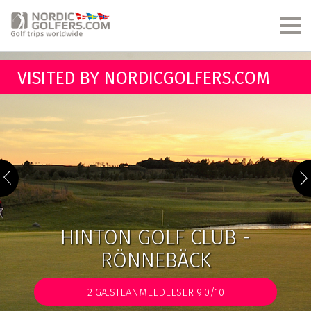
VISITED BY NORDICGOLFERS.COM
HINTON GOLF CLUB -
RÖNNEBÄCK
2
GÆSTEANMELDELSER 9.0/10