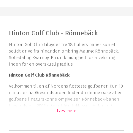
Hinton Golf Club - Rönnebäck
Hinton Golf Club tilbyder tre 18 hullers baner kun et
solidt drive fra hinanden omkring Malmø: Rönnebäck,
Sofiedal og Kvarnby. En unik mulighed for afveksling
inden for en overskuelig radius!
Hinton Golf Club Rönnebäck
Velkommen til en af Nordens flotteste golfbaner! Kun 10
minutter fra Øresundsbroen finder du denne oase af en
golfbane i naturskønne omgivelser. Rönnebäck-banen
blev indviet i 2005 og er et førsteklasses golfanlæg.
Læs mere
Hullerne ligger smukt i det delvist kuperede og bakkede
svenske naturlandskab. Fem af hullerne giver
associationer til de skotske heder, mens de øvrige
huller ligger i et parklandskab. Rönnebäck ligger kun 15