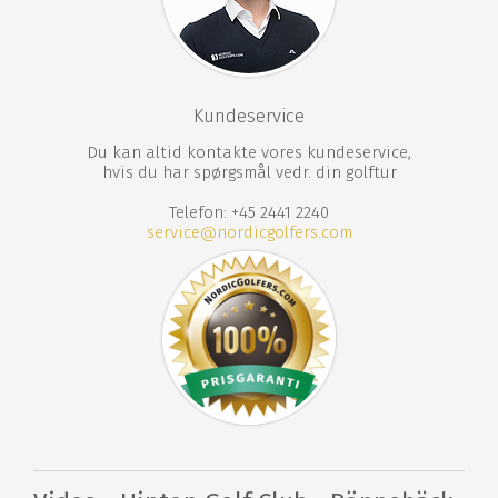
18 hullers golfbane
Driving range
Leje af golfbil
Restaurant
Proshop
Plads til
campingvogn/autocamper
Kundeservice
Du kan altid kontakte vores kundeservice,
hvis du har spørgsmål vedr. din golftur
Telefon: +45 2441 2240
service@nordicgolfers.com