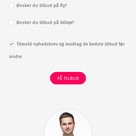
Par 72
Ønsker du tilbud på fly?
18 huller
Arkitekt: Jan Sederholm
Ønsker du tilbud på billeje?
5526 meter fra tee 55
5123 meter fra tee 51
4575 meter fra tee 46
3994 meter fra tee 40
Tilmeld nyhedsbrev og modtag de bedste tilbud før
3535 meter fra tee 35
andre
Sofiedal
Par 72
18 huller
FÅ TILBUD
Arkitekt: Bengt Lorichs
6295 meter fra tee 63
5991 meter fra tee 60
5614 meter fra tee 56
4862 meter fra tee 49
4324 meter fra tee 43
Hinton Golf Club Rönnebäck faciliteter: