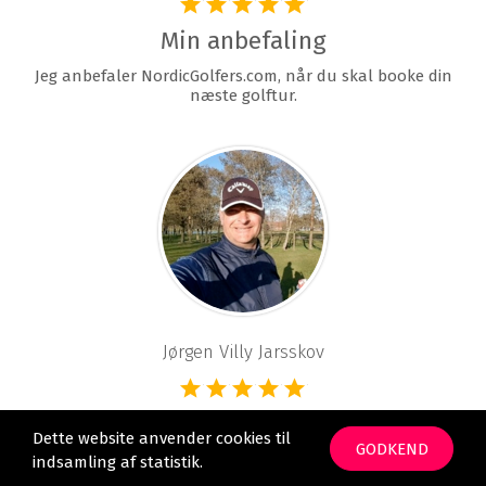
Min anbefaling
Jeg anbefaler NordicGolfers.com, når du skal booke din
næste golftur.
Jørgen Villy Jarsskov
Bedste jeg har gjort
Dette website anvender cookies til
GODKEND
Der er super god service og det er rigtig dygtige
indsamling af statistik.
medarbejdere, som behandler vores anmodninger.