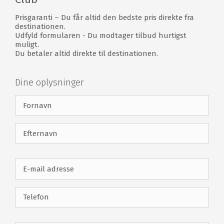
5037 meter fra rød tee
Prisgaranti – Du får altid den bedste pris direkte fra
Saaremaa Golf & Country Club faciliteter
destinationen.
Udfyld formularen - Du modtager tilbud hurtigst
muligt.
18 hullers golfbane
Driving range
Du betaler altid direkte til destinationen.
Pitching- & putting green
Udlejning af trolley & buggy
Klubhus
Restaurant
Dine oplysninger
Bar
Proshop