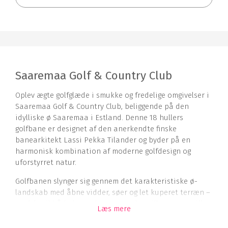
Saaremaa Golf & Country Club
Oplev ægte golfglæde i smukke og fredelige omgivelser i
Saaremaa Golf & Country Club, beliggende på den
idylliske ø Saaremaa i Estland. Denne 18 hullers
golfbane er designet af den anerkendte finske
banearkitekt Lassi Pekka Tilander og byder på en
harmonisk kombination af moderne golfdesign og
uforstyrret natur.
Golfbanen slynger sig gennem det karakteristiske ø-
landskab med åbne vidder, søer og let kuperet terræn –
perfekt til både begyndere og øvede spillere. Her spiller
Læs mere
du i fred og ro, væk fra storbyens stress, med masser af
frisk luft og fuglesang i baggrunden.