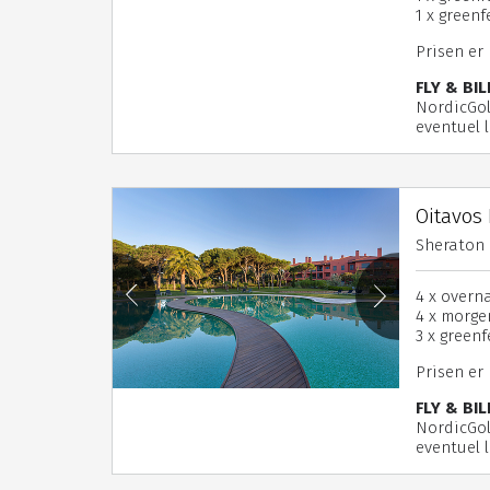
1 x green
Prisen er
FLY & BIL
NordicGol
eventuel l
Oitavos 
Sheraton 
4 x overn
4 x morg
3 x green
Prisen er
FLY & BIL
NordicGol
eventuel l