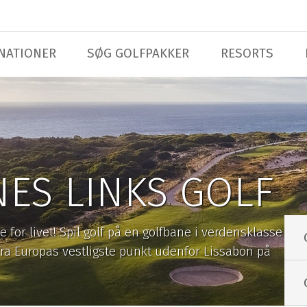
NATIONER
SØG GOLFPAKKER
RESORTS
ES LINKS GOLF
 for livet! Spil golf på en golfbane i verdensklasse
fra Europas vestligste punkt udenfor Lissabon på