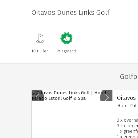
Oitavos Dunes Links Golf
18 Huller
Prisgaranti
Golf
Oitavos 
Hotel Pala
3 x overn
3 x morg
1 x greenf
1 x green