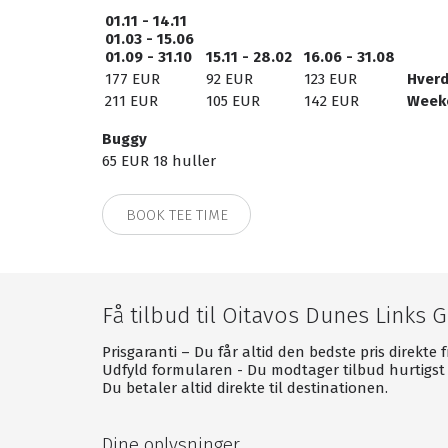
01.11 - 14.11
Oitavos Dunes Links Golf er beliggende ved Quinta
01.03 - 15.06
punkt på det europæiske fastland. Det gør golfban
01.09 - 31.10
15.11 - 28.02
16.06 - 31.08
strande og kultur til hyggelige restauranter og ch
177 EUR
92 EUR
123 EUR
Hver
211 EUR
105 EUR
142 EUR
Week
For den kvalitetsbevidste golfrejsende er Oitavos 
sammen under den portugisiske sol.
Buggy
65 EUR 18 huller
Oitavos Dunes Links Golf data om banen
18 huller
BOOK TEE TIME
Par 71
6303 meter fra hvid tee
5809 meter fra gul tee
5280 meter fra sort tee
Få tilbud til Oitavos Dunes Links G
4620 meter fra rød tee
Banearkitekt: Arthur Hills
Prisgaranti – Du får altid den bedste pris direkte 
Udfyld formularen - Du modtager tilbud hurtigst 
Oitavos Dunes Links Golf faciliteter
Du betaler altid direkte til destinationen.
18 hullers golfbane
Dine oplysninger