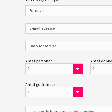
Putting greens
Restaurant
Udlejning af trolley & buggy
Antal personer
Antal dobbe
0
0
Antal golfrunder
1