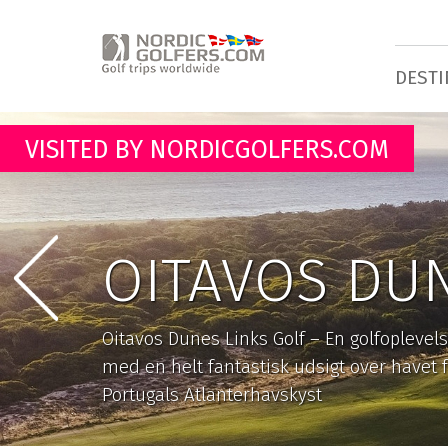
DESTI
VISITED BY NORDICGOLFERS.COM
OITAVOS DUN
Oitavos Dunes Links Golf – En golfoplevelse
med en helt fantastisk udsigt over havet 
Portugals Atlanterhavskyst