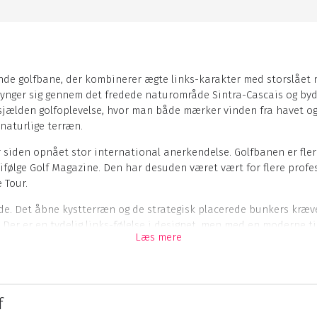
nde golfbane, der kombinerer ægte links-karakter med storslået n
slynger sig gennem det fredede naturområde Sintra-Cascais og by
sjælden golfoplevelse, hvor man både mærker vinden fra havet og 
naturlige terræn.
ar siden opnået stor international anerkendelse. Golfbanen er fle
r ifølge Golf Magazine. Den har desuden været vært for flere prof
 Tour.
de. Det åbne kystterræn og de strategisk placerede bunkers kræv
. Der er en tydelig links-følelse i designet, men med en moderne t
Læs mere
Oitavos Dunes Links Golf var den første golfbane i Europa, der
edikation til naturbeskyttelse og miljøansvar.
nen. Der er en stor driving range, putting green og gode short-g
f
panoramaudsigt over både golfbanen og havet.