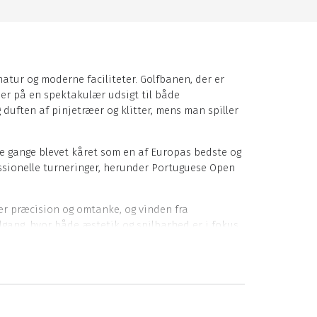
atur og moderne faciliteter. Golfbanen, der er
der på en spektakulær udsigt til både
duften af pinjetræer og klitter, mens man spiller
re gange blevet kåret som en af Europas bedste og
essionelle turneringer, herunder Portuguese Open
er præcision og omtanke, og vinden fra
ilgang, hvor både æstetik og spilbarhed er i fokus.
 opnåede Audubon International Gold Signature
ame-områder. Det stilrene og moderne klubhus byder