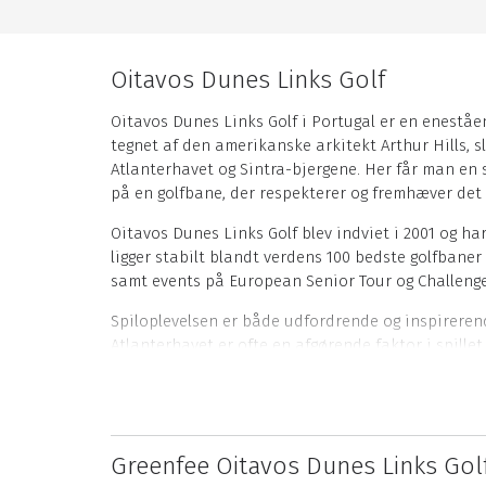
Oitavos Dunes Links Golf
Oitavos Dunes Links Golf i Portugal er en eneståe
tegnet af den amerikanske arkitekt Arthur Hills, 
Atlanterhavet og Sintra-bjergene. Her får man en 
på en golfbane, der respekterer og fremhæver det 
Oitavos Dunes Links Golf blev indviet i 2001 og h
ligger stabilt blandt verdens 100 bedste golfbane
samt events på European Senior Tour og Challenge
Spiloplevelsen er både udfordrende og inspireren
Atlanterhavet er ofte en afgørende faktor i spillet
Golfbanen har et stærkt fokus på bæredygtighed. 
Sanctuary-certificering – et bevis på golfbanens d
Faciliteterne matcher den høje kvalitet på golfba
Greenfee Oitavos Dunes Links Gol
på restaurant, bar og proshop – alt sammen med 