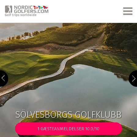
SÖLVESBORGS GOLFKLUBB
1
GÆSTEANMELDELSER 10.0/10