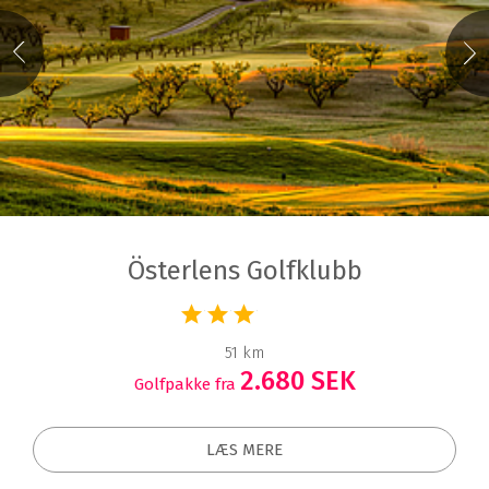
Österlens Golfklubb
51 km
2.680 SEK
Golfpakke fra
LÆS MERE