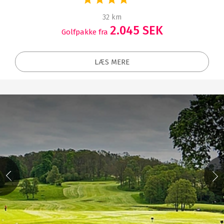
32 km
2.045 SEK
Golfpakke fra
LÆS MERE