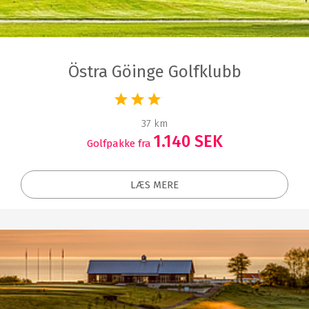
Östra Göinge Golfklubb
37 km
1.140 SEK
Golfpakke fra
LÆS MERE