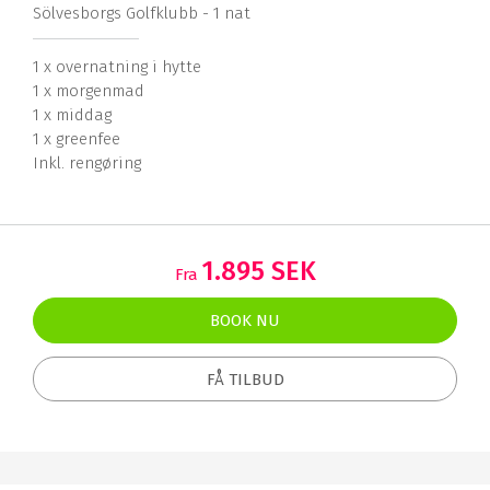
Sölvesborgs Golfklubb - 1 nat
1 x overnatning i hytte
1 x morgenmad
1 x middag
1 x greenfee
Inkl. rengøring
1.895 SEK
Fra
BOOK NU
FÅ TILBUD