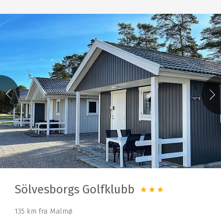
Sölvesborgs Golfklubb
135 km fra Malmø