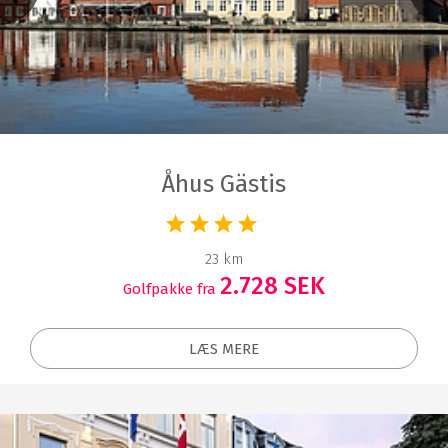
Åhus Gästis
23 km
2.728 SEK
Golfpakke fra
LÆS MERE