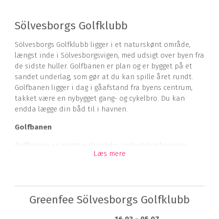
Sölvesborgs Golfklubb
Sölvesborgs Golfklubb ligger i et naturskønt område,
længst inde i Sölvesborgsvigen, med udsigt over byen fra
de sidste huller. Golfbanen er plan og er bygget på et
sandet underlag, som gør at du kan spille året rundt.
Golfbanen ligger i dag i gåafstand fra byens centrum,
takket være en nybygget gang- og cykelbro. Du kan
endda lægge din båd til i havnen.
Golfbanen
Golfbanen er meget naturskøn, og kyststrækningen
Læs mere
følger næsten hele banen. Nåle- og løvtræer kanter
golfbanens fairway og fra mange af hullerne har du
havudsigt. Der klippes mellem træer, hvilket gør at du
næsten altid finder din bold, hvis du, mod forventning,
Greenfee Sölvesborgs Golfklubb
rammer lidt skævt. Anlægget er komplet med driving
range, træningsområde, shop, restaurant og en velholdt