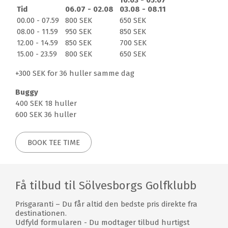
16.03 - 05.07
golfbane, som ofte tillader spil hele året rundt.
Tid
06.07 - 02.08
03.08 - 08.11
Når du har spillet første halvdel, har du 9 fantastiske
00.00 - 07.59
800 SEK
650 SEK
huller foran dig. Golfbanens bedste par 3 hul er 11’eren,
08.00 - 11.59
950 SEK
850 SEK
hvor søen sætter din præcision på prøve. Hul 13 er et
12.00 - 14.59
850 SEK
700 SEK
ganske kort par 5 hul. Her spiller du ned mod havet,
15.00 - 23.59
800 SEK
650 SEK
hvor vinden lurer i sivet. Et af golfbanens sværeste
+300 SEK for 36 huller samme dag
huller er hul 15, som er en hård udfordring for selv den
bedste. Hul 17 spilles langs havet fra tee til green. Det
Buggy
afsluttende hul 18 følger Sölvesborgsvigen og udsigten
400 SEK 18 huller
ind mod Sölvesborgs by er rigtig smuk.
600 SEK 36 huller
Restaurant
BOOK TEE TIME
Anlægget omfatter også en restaurant, hvor det ikke
bare er sultne golfspillere, der kommer forbi, men også
forretningsfolk, pensionister mfl. kommer for at nyde
restaurantens vellavede og gode mad. Derudover finder
Få tilbud til Sölvesborgs Golfklubb
du en kiosk ved hul 9.
Prisgaranti – Du får altid den bedste pris direkte fra
Overnatning
destinationen.
Udfyld formularen - Du modtager tilbud hurtigst