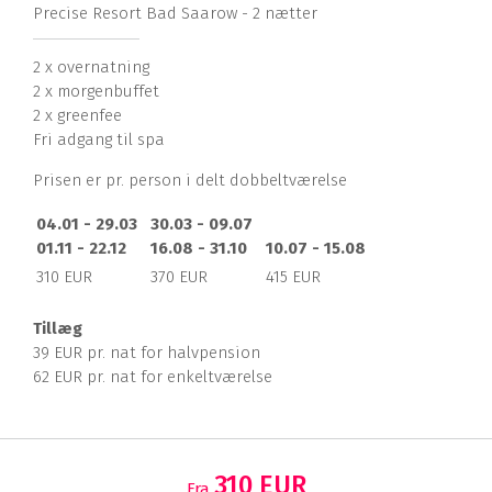
Precise Resort Bad Saarow - 2 nætter
2 x overnatning
2 x morgenbuffet
2 x greenfee
Fri adgang til spa
Prisen er pr. person i delt dobbeltværelse
04.01 - 29.03
30.03 - 09.07
01.11 - 22.12
16.08 - 31.10
10.07 - 15.08
310 EUR
370 EUR
415 EUR
Tillæg
39 EUR pr. nat for halvpension
62 EUR pr. nat for enkeltværelse
310 EUR
Fra