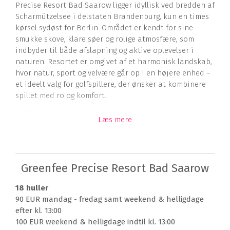
Precise Resort Bad Saarow ligger idyllisk ved bredden af
Scharmützelsee i delstaten Brandenburg, kun en times
kørsel sydøst for Berlin. Området er kendt for sine
smukke skove, klare søer og rolige atmosfære, som
indbyder til både afslapning og aktive oplevelser i
naturen. Resortet er omgivet af et harmonisk landskab,
hvor natur, sport og velvære går op i en højere enhed –
et ideelt valg for golfspillere, der ønsker at kombinere
spillet med ro og komfort.
Golfbaner
Læs mere
Precise Resort Bad Saarow er et sandt paradis for
golfspillere. Her finder du tre 18 hullers golfbaner og en
9 hullers bane, som tilsammen udgør et af de mest
Greenfee Precise Resort Bad Saarow
imponerende golfanlæg i Tyskland. Hver golfbane har
sin egen karakter og udfordringer – fra brede fairways
18 huller
og strategisk placerede bunkere til greens, der kræver
90 EUR mandag - fredag samt weekend & helligdage
præcision og omtanke.
efter kl. 13:00
Den mest berømte er Nick Faldo Course Berlin, designet
100 EUR weekend & helligdage indtil kl. 13:00