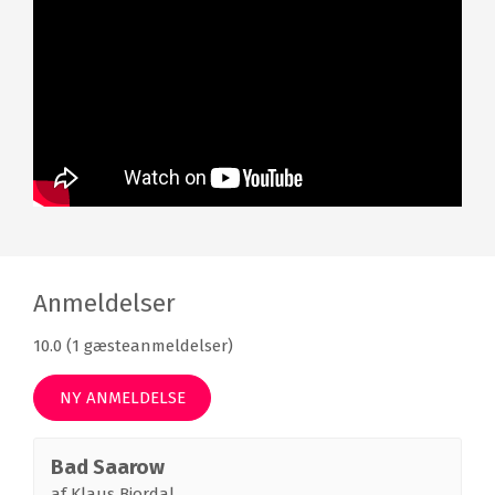
Have
Udendørs swimmingpool
Indendørs swimmingpool
Sauna
Dampbad
Massage
Skønhedsbehandlinger
Fitness
Tennis
Gratis WiFi
Parkering mod betaling
Anmeldelser
10.0 (1 gæsteanmeldelser)
NY ANMELDELSE
Bad Saarow
af
Klaus Bjordal