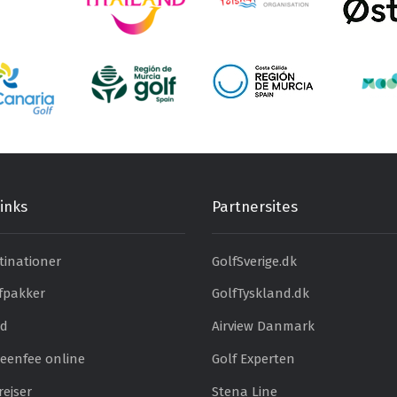
inks
Partnersites
tinationer
GolfSverige.dk
fpakker
GolfTyskland.dk
ud
Airview Danmark
eenfee online
Golf Experten
ejser
Stena Line