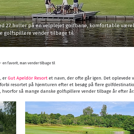
d 27 huller på en velplejet golfbane, komfortable værel
 golfspillere vender tilbage til
 en favorit, man vender tilbage til
, er
Gut Apeldör Resort
et navn, der ofte går igen. Det oplevede 
orbi resortet på hjemturen efter et besøg på flere golfdestinati
vorfor så mange danske golfspillere vender tilbage år efter år