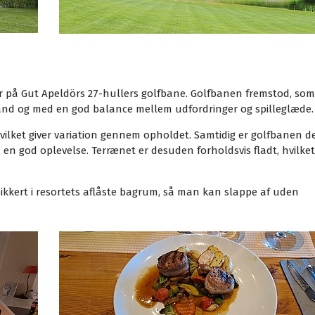
fer på Gut Apeldörs 27-hullers golfbane. Golfbanen fremstod, som
t stand og med en god balance mellem udfordringer og spilleglæde.
, hvilket giver variation gennem opholdet. Samtidig er golfbanen d
 en god oplevelse. Terrænet er desuden forholdsvis fladt, hvilket
sikkert i resortets aflåste bagrum, så man kan slappe af uden