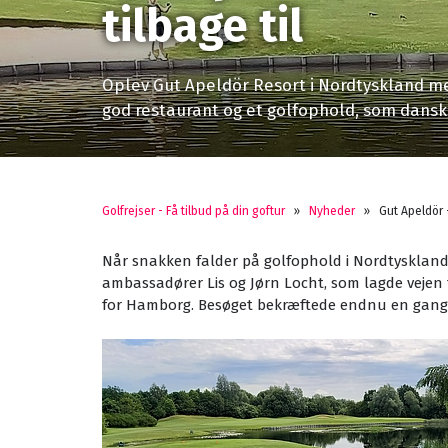
tilbage til
Oplev Gut Apeldör Resort i Nordtyskland me
god restaurant og et golfophold, som danske
Golfrejser - Få tilbud på din goftur
»
Nyheder
»
Gut Apeldör –
Når snakken falder på golfophold i Nordtyskland
ambassadører Lis og Jørn Locht, som lagde vejen f
for Hamborg. Besøget bekræftede endnu en gang, h