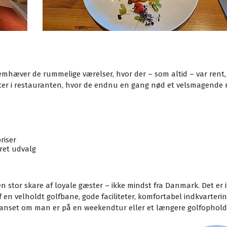
remhæver de rummelige værelser, hvor der – som altid – var rent
er i restauranten, hvor de endnu en gang nød et velsmagende m
riser
ret udvalg
stor skare af loyale gæster – ikke mindst fra Danmark. Det er i
f en velholdt golfbane, gode faciliteter, komfortabel indkvarteri
, uanset om man er på en weekendtur eller et længere golfophold