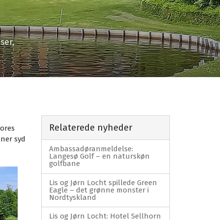
ser,
Relaterede nyheder
vores
oner syd
Ambassadøranmeldelse:
.
Langesø Golf – en naturskøn
golfbane
Lis og Jørn Locht spillede Green
Eagle – det grønne monster i
Nordtyskland
Lis og Jørn Locht: Hotel Sellhorn