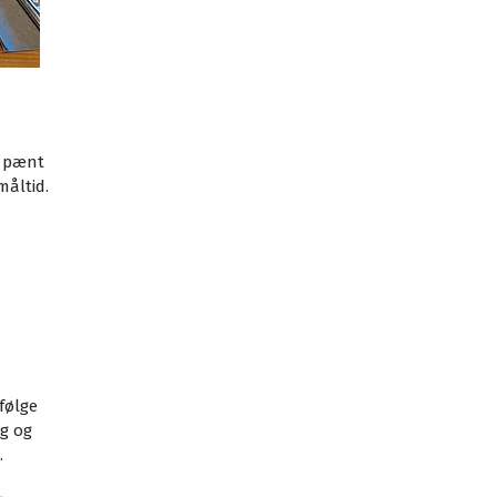
, pænt
åltid.
følge
ng og
.