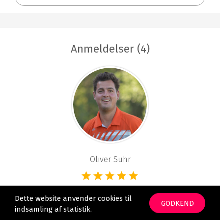
Anmeldelser (4)
Oliver Suhr
Den bedste service
Dette website anvender cookies til
GODKEND
Jeg kan på det varmeste anbefale NordicGolfers.com,
indsamling af statistik.
som altid giver den bedste service.