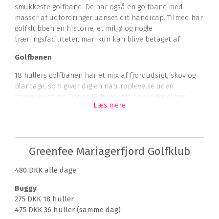
smukkeste golfbane. De har også en golfbane med
masser af udfordringer uanset dit handicap. Tilmed har
golfklubben en historie, et miljø og nogle
træningsfaciliteter, man kun kan blive betaget af.
Golfbanen
18 hullers golfbanen har et mix af fjordudsigt, skov og
plantage, som giver dig en naturoplevelse uden
sammenligning. Det er 18 huller fra banearkitekten
Læs mere
Michael Traasdahl Møller, som sikrer høj spilglæde og et
væld af udfordringer for både etablerede og nye
spillere. Sidstnævnte føler sig også hurtigt godt til rette
på Mariagerfjord Golfklub. Med en rigtig god par 3 bane,
Greenfee Mariagerfjord Golfklub
fællestræning og teoretisk undervisning, forbedrer nye,
såvel som let øvede golfere, hurtigt sit spil.
480 DKK alle dage
Klubhus
Buggy
Den smukke udsigt over fjorden nydes i allerhøjeste
275 DKK 18 huller
grad også fra restauranten. Alt på menukortet er
475 DKK 36 huller (samme dag)