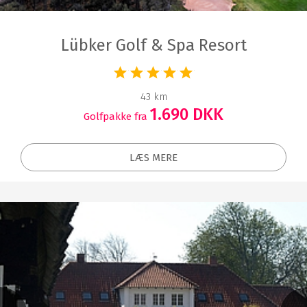
Lübker Golf & Spa Resort
43 km
1.690 DKK
Golfpakke fra
LÆS MERE