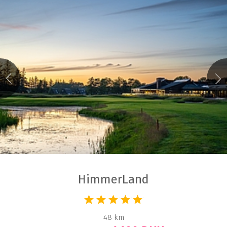
HimmerLand
48 km