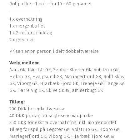
Golfpakke - 1 nat - fra 10 - 60 personer
1 x overnatning
1 x morgenbuffet
1 x 2-retters middag
2 x greenfee
Prisen er pr. person i delt dobbeltværelse
Vælg mellem:
Aars GK, Løgstør GK, Sebber Kloster GK, Volstrup GK,
Hobro GK, Hvalpsund GK, Mariagerfjord GK, Rold Skov
GK, Viborg GK, Hjarbæk Fjord GK, Trehøje GK, Tange Sø
GK, Harre Vig GK, Skive GK & Jammerbugt GK
Tillæg:
200 DKK for enkeltværelse
40 DKK pr. dag for smør-selv madpakke
350 DKK for ekstra overnatning inkl. morgenbuffet
Tillæg for spil på Løgstør GK, Volstrup GK, Hobro GK,
Mariagerfjord GK, Viborg GK, Hjarbæk Fjord GK &