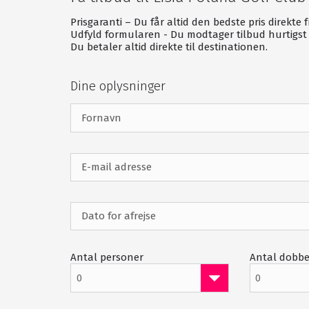
18 hullers golfbane
Prisgaranti – Du får altid den bedste pris direkte 
Chipping- & putting green
Udfyld formularen - Du modtager tilbud hurtigst 
Du betaler altid direkte til destinationen.
Klubhus
Restaurant
Dine oplysninger
20 værelser
Antal personer
Antal dobbe
0
0