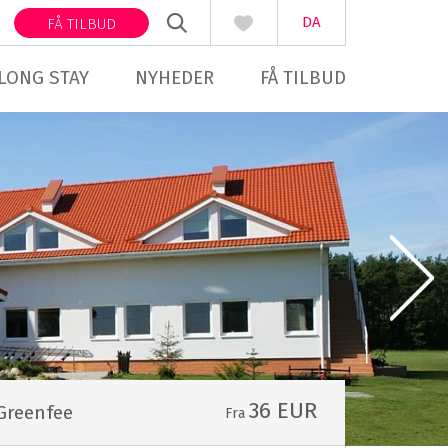
DA
FÅ TILBUD
LONG STAY
NYHEDER
FÅ TILBUD
36 EUR
Greenfee
Fra