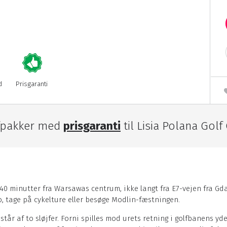
d
Prisgaranti
fpakker med
prisgaranti
til Lisia Polana Golf
 40 minutter fra Warsawas centrum, ikke langt fra E7-vejen fra Gda
no, tage på cykelture eller besøge Modlin-fæstningen.
står af to sløjfer. Forni spilles mod urets retning i golfbanens yd