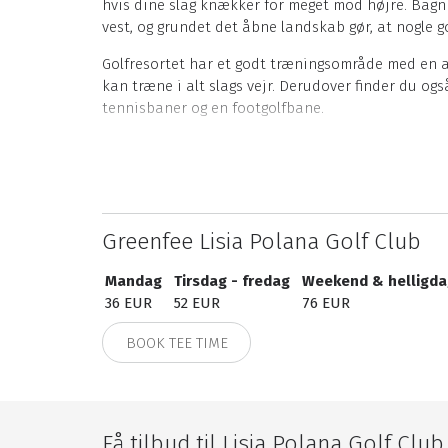
hvis dine slag knækker for meget mod højre. Bagni
vest, og grundet det åbne landskab gør, at nogle go
Golfresortet har et godt træningsområde med en af
kan træne i alt slags vejr. Derudover finder du og
tennisbaner og en footgolfbane.
I klubhuset finder du 20 hotelværelser med plads ti
nyde udsigten over golfbanen. Restauranten servere
Lisia Polana Golf Club data om banen
Greenfee Lisia Polana Golf Club
18 huller
Par 72
Mandag
Tirsdag - fredag
Weekend & helligd
6242 meter fra sort tee
36 EUR
52 EUR
76 EUR
6017 meter fra hvid tee
5589 meter fra gul tee
BOOK TEE TIME
5199 meter fra blå tee
4758 meter fra rød tee
Lisia Polana Golf Club faciliteter
Få tilbud til Lisia Polana Golf Club