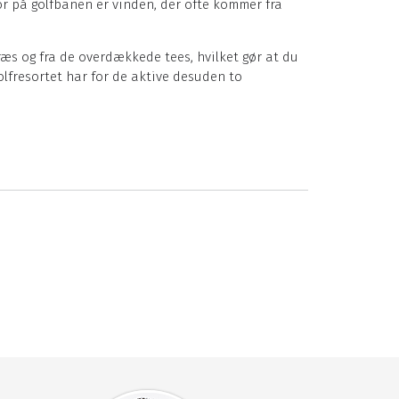
or på golfbanen er vinden, der ofte kommer fra
ræs og fra de overdækkede tees, hvilket gør at du
Golfresortet har for de aktive desuden to
t en restaurant med bar og terrasse, hvorfra du kan
ret til den bedste golfrestaurant i Polen.