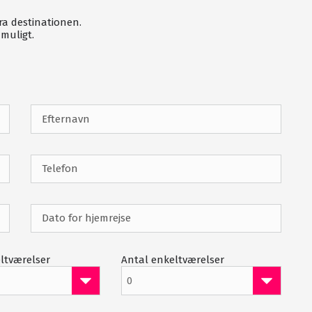
Driving range
fra destinationen.
Udlejning af trolley & buggy
muligt.
Proshop
Terrasse
Fitness
ltværelser
Antal enkeltværelser
0