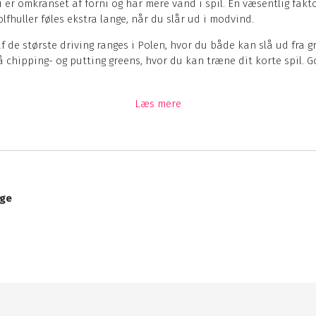
 er omkranset af forni og har mere vand i spil. En væsentlig fakt
lfhuller føles ekstra lange, når du slår ud i modvind.
 de største driving ranges i Polen, hvor du både kan slå ud fra g
så chipping- og putting greens, hvor du kan træne dit korte spil. 
l i alt 36 personer, en rummelig lobby, et lille fitnesslokale sam
Læs mere
r traditionelle polske retter og kendte middelhavsretter og er kå
age