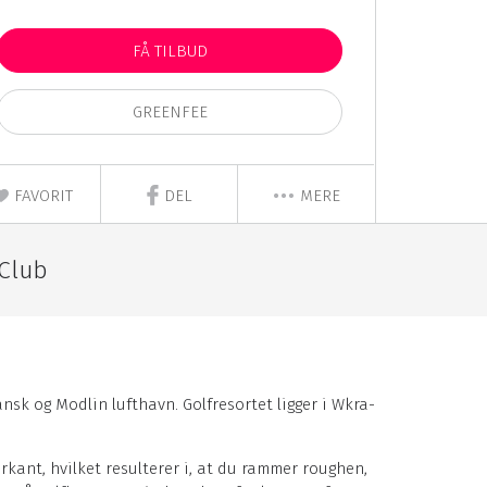
FÅ TILBUD
GREENFEE
FAVORIT
DEL
MERE
 Club
nsk og Modlin lufthavn. Golfresortet ligger i Wkra-
erkant, hvilket resulterer i, at du rammer roughen,