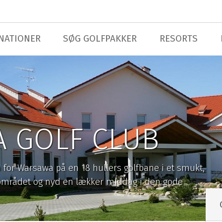
NATIONER
SØG GOLFPAKKER
RESORTS
A GOLF CLUB
 for Warsawa på en 18 hullers golfbane i et smukt,
i området og nyd en lækker middag i den gode