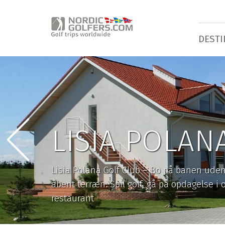
DESTI
LISIA POLAN
Lisia Polana Golf Club – Bo på banen uden
åbent terræn. Spil golf, gå på opdagelse 
restaurant