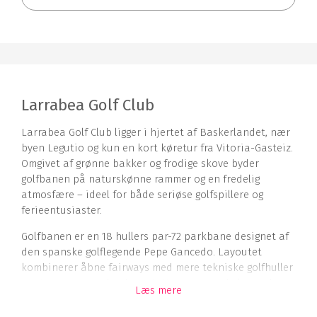
Larrabea Golf Club
Larrabea Golf Club ligger i hjertet af Baskerlandet, nær
byen Legutio og kun en kort køretur fra Vitoria-Gasteiz.
Omgivet af grønne bakker og frodige skove byder
golfbanen på naturskønne rammer og en fredelig
atmosfære – ideel for både seriøse golfspillere og
ferieentusiaster.
Golfbanen er en 18 hullers par-72 parkbane designet af
den spanske golflegende Pepe Gancedo. Layoutet
kombinerer åbne fairways med mere tekniske golfhuller
og giver en spændende variation gennem hele runden.
Læs mere
Strategisk placerede bunkers, vandhazarder og små
niveauforskelle udfordrer både strategi og præcision.