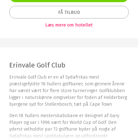
FÅ TILBUD
Læs mere om hotellet
Erinvale Golf Club
Erinvale Golf Club er en af Sydafrikas mest
præstigefyldte 18 hullers golfbaner, som gennem årene
har været vært for flere store turneringer. Golfklubben
ligger i naturskønne omgivelser for foden af Helderberg
bjergene syd for Stellenbosch, tæt på Cape Town.
Den 18 hullers mesterskabsbane er designet af Gary
Player og var i 1996 vært for World Cup of Golf. Den
yderst velholdte par 72 golfbane byder på nogle af
Sydafrikas mest spektakulære og udfordrende