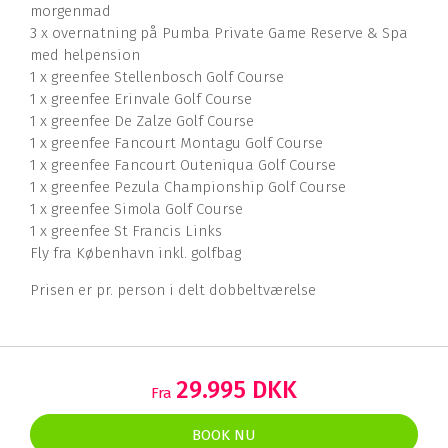
morgenmad
3 x overnatning på Pumba Private Game Reserve & Spa
med helpension
1 x greenfee Stellenbosch Golf Course
1 x greenfee Erinvale Golf Course
1 x greenfee De Zalze Golf Course
1 x greenfee Fancourt Montagu Golf Course
1 x greenfee Fancourt Outeniqua Golf Course
1 x greenfee Pezula Championship Golf Course
1 x greenfee Simola Golf Course
1 x greenfee St Francis Links
Fly fra København inkl. golfbag
Prisen er pr. person i delt dobbeltværelse
29.995 DKK
Fra
BOOK NU