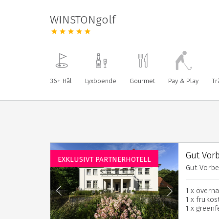
WINSTONgolf
36+ Hål
Lyxboende
Gourmet
Pay & Play
Tr
Gut Vor
EXKLUSIVT PARTNERHOTELL
Gut Vorb
1 x övern
1 x frukos
1 x gree