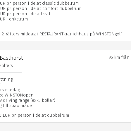
EUR pr. person i delat classic dubbelrum
EUR pr. person i delat comfort dubbelrum
UR pr. person i delad svit
EUR i enkelrum
r 2-rätters middag i RESTAURANTkranichhaus på WINSTONgolf
 Basthorst
95 km från
Golfers
attning
t
ers middag
nfee WINSTONopen
v driving range (exkl. bollar)
ng till spaområde
50 EUR pr. person i delat dubbelrum