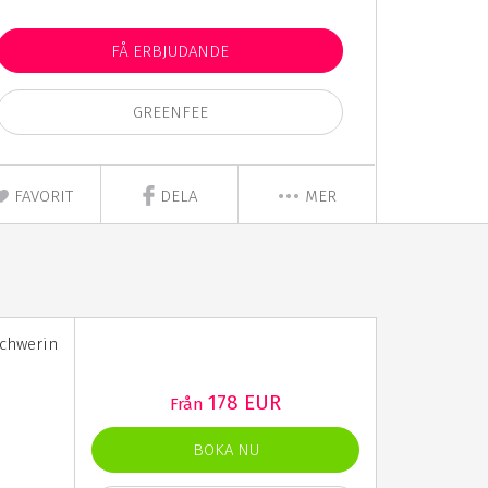
FÅ ERBJUDANDE
GREENFEE
FAVORIT
DELA
MER
Schwerin
178 EUR
Från
BOKA NU