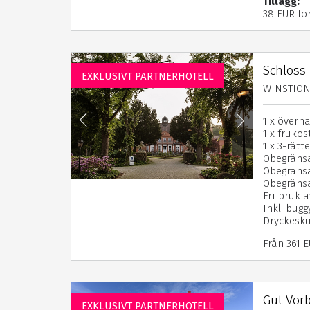
Tillägg:
38 EUR fö
Schloss
EXKLUSIVT PARTNERHOTELL
WINSTIONg
1 x övern
1 x frukos
1 x 3-rätt
Obegränsa
Obegräns
Obegräns
Fri bruk a
Inkl. buggy
Dryckeskup
Från 361 
Gut Vor
EXKLUSIVT PARTNERHOTELL