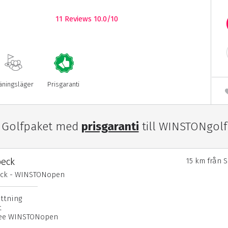
11
Reviews 10.0/10
äningsläger
Prisgaranti
Golfpaket med
prisgaranti
till WINSTONgolf
beck
15 km från 
eck - WINSTONopen
attning
t
nfee WINSTONopen