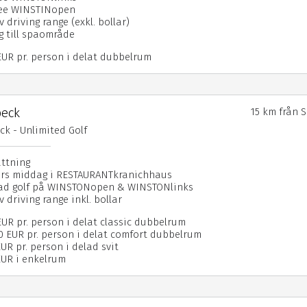
fee WINSTINopen
v driving range (exkl. bollar)
ng till spaområde
EUR pr. person i delat dubbelrum
beck
15 km från 
ck - Unlimited Golf
attning
ters middag i RESTAURANTkranichhaus
ad golf på WINSTONopen & WINSTONlinks
v driving range inkl. bollar
EUR pr. person i delat classic dubbelrum
50 EUR pr. person i delat comfort dubbelrum
UR pr. person i delad svit
EUR i enkelrum