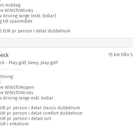
ers middag
fee WINSTONlinks
v driving range (exkl. bollar)
ng till spaområde
50 EUR pr. person i delat dubbelrum
beck
15 km från 
k - Play golf, sleep, play golf
attning
t
nfee WINSTONopen
fee WINSTONlinks
v driving range exkl. bollar
EUR pr. person i delat classic dubbelrum
EUR pr. person i delat comfort dubbelrum
UR pr. person i delad svit
EUR i enkelrum