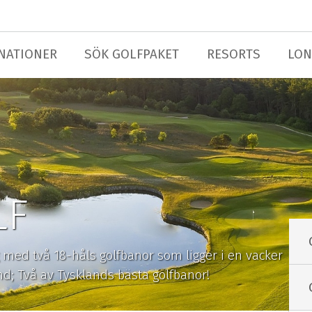
NATIONER
SÖK GOLFPAKET
RESORTS
LON
LF
med två 18-håls golfbanor som ligger i en vacker
nd; Två av Tysklands bästa golfbanor!