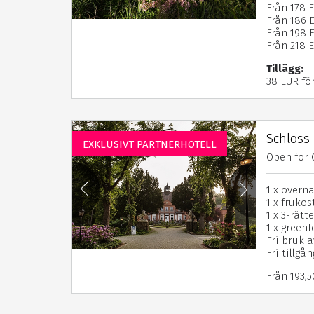
Från 178 
Från 186 
Från 198 E
Från 218 
Tillägg:
38 EUR fö
Schloss
EXKLUSIVT PARTNERHOTELL
Open for 
1 x övern
1 x frukos
1 x 3-rätt
1 x gree
Fri bruk a
Fri tillgå
Från 193,