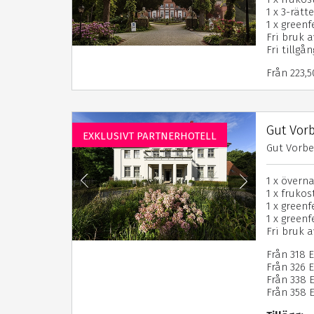
1 x 3-rätt
1 x green
Fri bruk a
Fri tillgå
Från 223,
Gut Vor
EXKLUSIVT PARTNERHOTELL
Gut Vorbec
1 x övern
1 x frukos
1 x gree
1 x green
Fri bruk a
Från 318 
Från 326 
Från 338 E
Från 358 