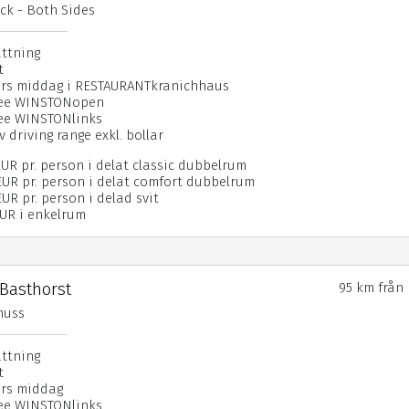
ck - Both Sides
attning
t
ters middag i RESTAURANTkranichhaus
nfee WINSTONopen
fee WINSTONlinks
v driving range exkl. bollar
EUR pr. person i delat classic dubbelrum
EUR pr. person i delat comfort dubbelrum
UR pr. person i delad svit
EUR i enkelrum
 Basthorst
95 km från
nuss
attning
t
ters middag
fee WINSTONlinks