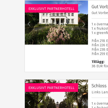
Gut Vor
EXKLUSIVT PARTNERHOTELL
Gut Vorbe
1 x övern
1 x frukos
1 x green
Från 218 
Från 226 
Från 238 E
Från 259 
Tillägg:
38 EUR fö
Schloss
EXKLUSIVT PARTNERHOTELL
Links Lan
1 x övern
1 x frukos