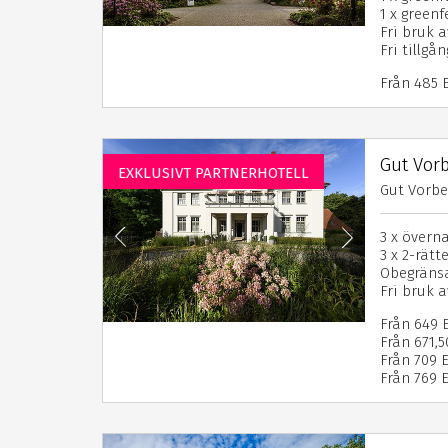
1 x green
Fri bruk a
Fri tillgå
Från 485 
Gut Vor
EXKLUSIVT PARTNERHOTELL
Gut Vorbe
3 x övern
3 x 2-rät
Obegräns
Fri bruk a
Från 649 
Från 671,
Från 709 E
Från 769 