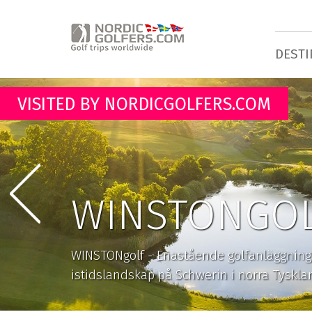
DESTI
VISITED BY NORDICGOLFERS.COM
WINSTONGO
WINSTONgolf - Enastående golfanläggning 
istidslandskap på Schwerin i norra Tyskla