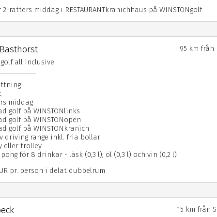
r 2-rätters middag i RESTAURANTkranichhaus på WINSTONgolf
 Basthorst
95 km från
olf all inclusive
attning
t
ers middag
d golf på WINSTONlinks
ad golf på WINSTONopen
ad golf på WINSTONkranich
v driving range inkl. fria bollar
 eller trolley
ong för 8 drinkar - läsk (0,3 l), öl (0,3 l) och vin (0,2 l)
EUR pr. person i delat dubbelrum
beck
15 km från 