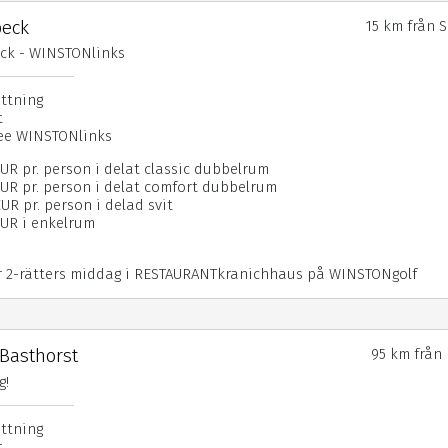
beck
15 km från 
ck - WINSTONlinks
attning
t
fee WINSTONlinks
EUR pr. person i delat classic dubbelrum
EUR pr. person i delat comfort dubbelrum
UR pr. person i delad svit
EUR i enkelrum
r 2-rätters middag i RESTAURANTkranichhaus på WINSTONgolf
 Basthorst
95 km från
g!
attning
t