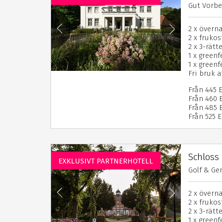
Gut Vorbe
2 x övern
2 x frukos
2 x 3-rät
1 x gree
1 x green
Fri bruk a
Från 445 
Från 460 
Från 485 E
Från 525 
Schloss
EXKLUSIVT PARTNERHOTELL
Golf & Ge
2 x övern
2 x frukos
2 x 3-rät
1 x green