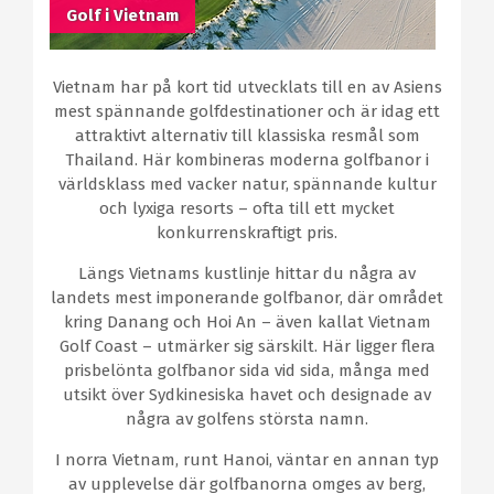
Golf i Vietnam
Vietnam har på kort tid utvecklats till en av Asiens
mest spännande golfdestinationer och är idag ett
attraktivt alternativ till klassiska resmål som
Thailand. Här kombineras moderna golfbanor i
världsklass med vacker natur, spännande kultur
och lyxiga resorts – ofta till ett mycket
konkurrenskraftigt pris.
Längs Vietnams kustlinje hittar du några av
landets mest imponerande golfbanor, där området
kring Danang och Hoi An – även kallat Vietnam
Golf Coast – utmärker sig särskilt. Här ligger flera
prisbelönta golfbanor sida vid sida, många med
utsikt över Sydkinesiska havet och designade av
några av golfens största namn.
I norra Vietnam, runt Hanoi, väntar en annan typ
av upplevelse där golfbanorna omges av berg,