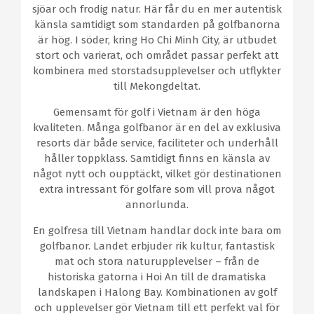
sjöar och frodig natur. Här får du en mer autentisk
känsla samtidigt som standarden på golfbanorna
är hög. I söder, kring Ho Chi Minh City, är utbudet
stort och varierat, och området passar perfekt att
kombinera med storstadsupplevelser och utflykter
till Mekongdeltat.
Gemensamt för golf i Vietnam är den höga
kvaliteten. Många golfbanor är en del av exklusiva
resorts där både service, faciliteter och underhåll
håller toppklass. Samtidigt finns en känsla av
något nytt och oupptäckt, vilket gör destinationen
extra intressant för golfare som vill prova något
annorlunda.
En golfresa till Vietnam handlar dock inte bara om
golfbanor. Landet erbjuder rik kultur, fantastisk
mat och stora naturupplevelser – från de
historiska gatorna i Hoi An till de dramatiska
landskapen i Halong Bay. Kombinationen av golf
och upplevelser gör Vietnam till ett perfekt val för