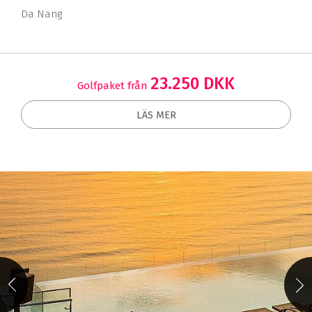
Da Nang
23.250 DKK
Golfpaket från
LÄS MER