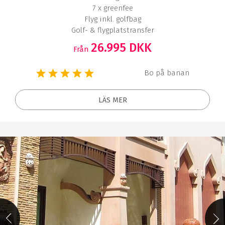
7 x greenfee
Flyg inkl. golfbag
Golf- & flygplatstransfer
26.995 DKK
Från
Bo på banan
LÄS MER