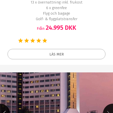
13 x övernattning inkl. frukost
6 x greenfee
Flyg och bagage
Golf- & flygplatstransfer
24.995 DKK
Från
LÄS MER