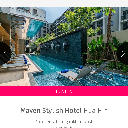
HUA HIN
Maven Stylish Hotel Hua Hin
9 x övernattning inkl. frukost
7 x greenfee