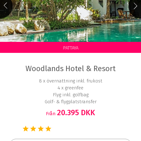
PATTAYA
Woodlands Hotel & Resort
8 x övernattning inkl. frukost
4 x greenfee
Flyg inkl. golfbag
Golf- & flygplatstransfer
20.395 DKK
Från