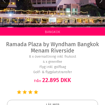
BANGKOK
Ramada Plaza by Wyndham Bangkok
Menam Riverside
8 x övernattning inkl. frukost
4 x greenfee
Flyg inkl. golfbag
Golf- & flygplatstransfer
22.895 DKK
Från
LÄS MER