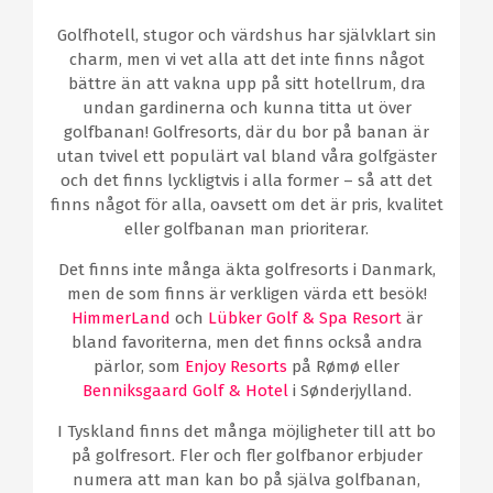
Golfhotell, stugor och värdshus har självklart sin
charm, men vi vet alla att det inte finns något
bättre än att vakna upp på sitt hotellrum, dra
undan gardinerna och kunna titta ut över
golfbanan! Golfresorts, där du bor på banan är
utan tvivel ett populärt val bland våra golfgäster
och det finns lyckligtvis i alla former – så att det
finns något för alla, oavsett om det är pris, kvalitet
eller golfbanan man prioriterar.
Det finns inte många äkta golfresorts i Danmark,
men de som finns är verkligen värda ett besök!
HimmerLand
och
Lübker Golf & Spa Resort
är
bland favoriterna, men det finns också andra
pärlor, som
Enjoy Resorts
på Rømø eller
Benniksgaard Golf & Hotel
i Sønderjylland.
I Tyskland finns det många möjligheter till att bo
på golfresort. Fler och fler golfbanor erbjuder
numera att man kan bo på själva golfbanan,