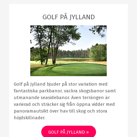
GOLF PÅ JYLLAND
Golf på Jylland bjuder på stor variation med
fantastiska parkbanor, vackra skogsbanor samt
utmanande seasidebanor. Även terrängen är
varierad och sträcker sig från öppna vidder med
panoramautsikt över hav till skog och stora
höjdskillnader.
GOLF PÅ JYLLAND »