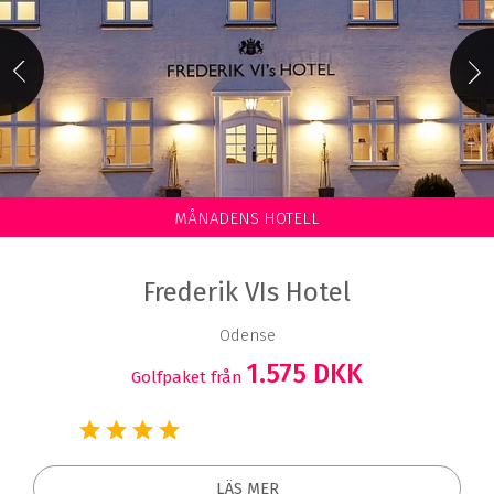
MÅNADENS HOTELL
Frederik VIs Hotel
Odense
1.575 DKK
Golfpaket från
LÄS MER