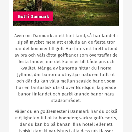
Golf i Danmark
Även om Danmark är ett litet land, så har landet i
sig så mycket mera att erbjuda än de flesta tror
när det kommer till golf. Här finns ett brett utbud
av bra och välskötta golfbanor som överträffar de
flesta länder, när det kommer till både pris och
kvalitet. Många av banorna hittar du i norra
Jylland, där banorna utnyttjar naturen fullt ut
och där du kan välja mellan seaside banor, som
har en fantastisk utsikt över Nordsjön, kuperade
banor i inlandet och parkliknande banor nära
stadsområdet.
Väljer du en golfsemester i Danmark har du också
möjligheten till olika boenden; vackra golfresorts,
där du kan bo på banan, fina hotell eller ett
typiskt danskt värdshus i alla dess prisklasser.