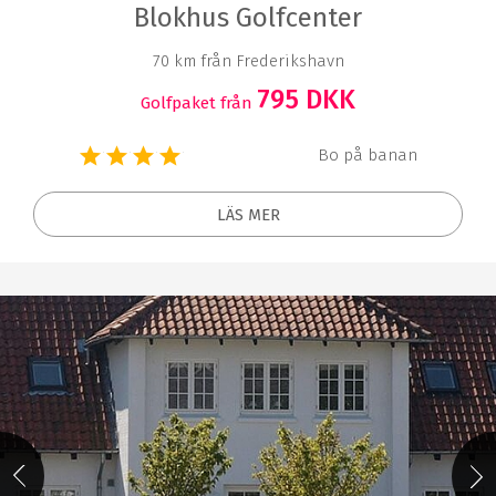
Blokhus Golfcenter
70 km från Frederikshavn
795 DKK
Golfpaket från
Bo på banan
LÄS MER