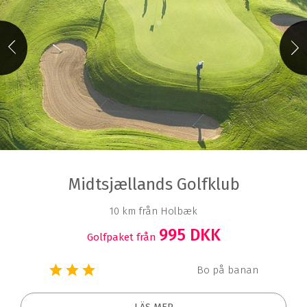
Midtsjællands Golfklub
10 km från Holbæk
995 DKK
Golfpaket från
Bo på banan
LÄS MER