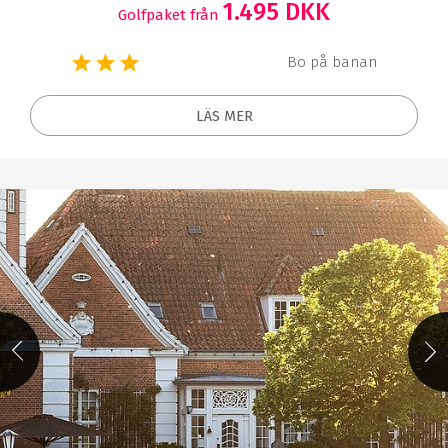
1.495 DKK
Golfpaket från
Bo på banan
LÄS MER