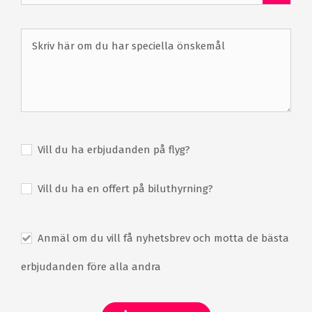
Uthyrning av trolley & buggy
76 rum
Restauranger
Bar
Terrass
Utomhus swimmingpool
Inomhus swimmingpool
Bastu
Ångbad
Massage
Spabehandlingar
Gym
Gratis WiFi
Gratis parkering
Vill du ha erbjudanden på flyg?
Vill du ha en offert på biluthyrning?
Anmäl om du vill få nyhetsbrev och motta de bästa
erbjudanden före alla andra