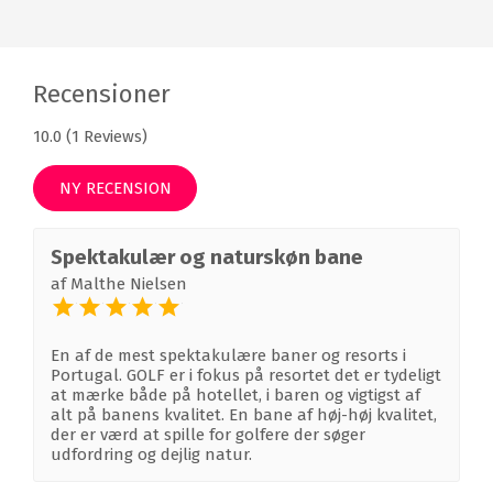
Recensioner
10.0 (1 Reviews)
NY RECENSION
Spektakulær og naturskøn bane
af
Malthe Nielsen
En af de mest spektakulære baner og resorts i
Portugal. GOLF er i fokus på resortet det er tydeligt
at mærke både på hotellet, i baren og vigtigst af
alt på banens kvalitet. En bane af høj-høj kvalitet,
der er værd at spille for golfere der søger
udfordring og dejlig natur.