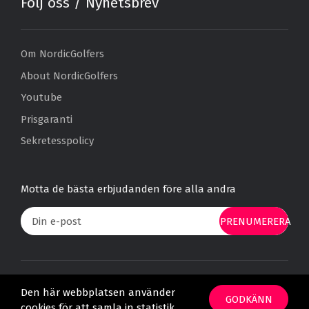
Följ oss / Nyhetsbrev
Om NordicGolfers
About NordicGolfers
Youtube
Prisgaranti
Sekretesspolicy
Motta de bästa erbjudanden före alla andra
PRENUMERERA
* Alla priser är angivet per person och för en övernattning om inget
Den här webbplatsen använder
annat anges. Gäller så länge det inte är utsålt.
GODKÄNN
cookies för att samla in statistik.