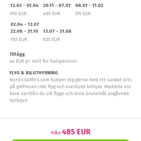
12.02 - 01.04
20.11 - 07.01
08.01 - 11.02
610 EUR
485 EUR
515 EUR
02.04 - 12.07
22.08 - 31.10
13.07 - 21.08
785 EUR
835 EUR
Tillägg
44 EUR pr. natt för halvpension
FLY
G & BILUTHYRNING
NordicGolfers.com hjälper dig gärna med ett samlat pris
på golfresan inkl. flyg och eventuell bilhyra. Meddela oss
bara varifrån du vill flyga och dina önskemål angående
hyrbilen.
485 EUR
Från