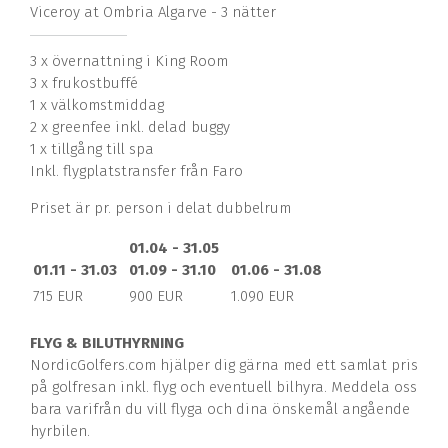
Viceroy at Ombria Algarve - 3 nätter
3 x övernattning i King Room
3 x frukostbuffé
1 x välkomstmiddag
2 x greenfee inkl. delad buggy
1 x tillgång till spa
Inkl. flygplatstransfer från Faro
Priset är pr. person i delat dubbelrum
01.04 - 31.05
01.11 - 31.03
01.09 - 31.10
01.06 - 31.08
715 EUR
900 EUR
1.090 EUR
F
LYG & BILUTHYRNING
NordicGolfers.com hjälper dig gärna med ett samlat pris
på golfresan inkl. flyg och eventuell bilhyra. Meddela oss
bara varifrån du vill flyga och dina önskemål angående
hyrbilen.