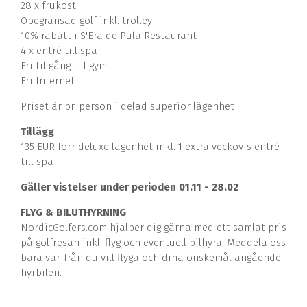
28 x frukost
Obegränsad golf inkl. trolley
10% rabatt i S'Era de Pula Restaurant
4 x entré till spa
Fri tillgång till gym
Fri Internet
Priset är pr. person i delad superior lägenhet
Tillägg
135 EUR förr deluxe lägenhet inkl. 1 extra veckovis entré
till spa
Gäller vistelser under perioden 01.11 - 28.02
FLYG & BILUTHYRNING
NordicGolfers.com hjälper dig gärna med ett samlat pris
på golfresan inkl. flyg och eventuell bilhyra. Meddela oss
bara varifrån du vill flyga och dina önskemål angående
hyrbilen.