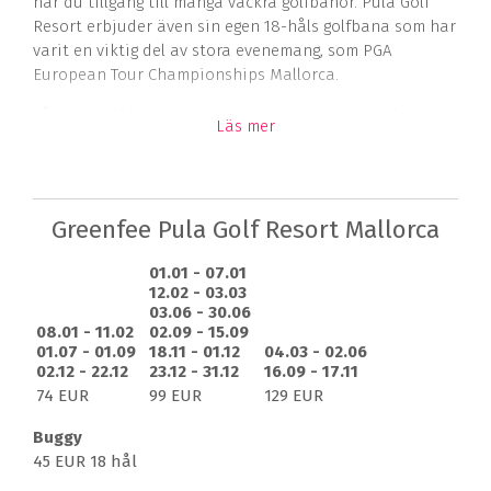
har du tillgång till många vackra golfbanor. Pula Golf
Resort erbjuder även sin egen 18-håls golfbana som har
varit en viktig del av stora evenemang, som PGA
European Tour Championships Mallorca.
På Pula Golf Resort är du garanterad en avkopplande
Läs mer
vistelse, där du kommer att välkomnas med den
mallorska värme och hjärtlig gästfrihet.
Golfbana
Greenfee Pula Golf Resort Mallorca
Pula Golf Resorts 18-håls mästerskapsbana byggdes
1995, men mellan 2004 och 2006 erhölls en
01.01 - 07.01
totalrenovering av golfarkitekten José María Olazábal
12.02 - 03.03
03.06 - 30.06
för att uppfylla internationella och professionella krav.
08.01 - 11.02
02.09 - 15.09
Golfbanan har nu blivit en stor och trevlig par 72
01.07 - 01.09
18.11 - 01.12
04.03 - 02.06
golfbana, där du från 14 hål har utsikt över green från
02.12 - 22.12
23.12 - 31.12
16.09 - 17.11
teen. Golfbanan är utmanande och krävande, men
74 EUR
99 EUR
129 EUR
fortfarande en rolig upplevelse för alla golfare oavsett
nivå. Tee-områdena erbjuder fler valmöjligheter
Buggy
beroende på hur stor utmaning du är ute efter.
45 EUR 18 hål