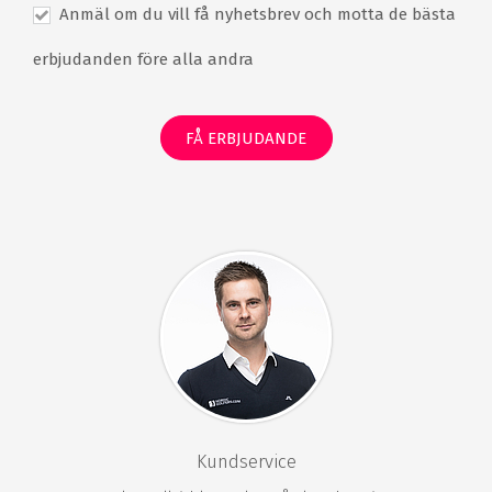
Anmäl om du vill få nyhetsbrev och motta de bästa
Bastu
Jacuzzi
erbjudanden före alla andra
Ångbad
Massage
Spabehandlingar
Terrass
Trädgård
Gratis WiFi
FÅ ERBJUDANDE
Gratis parkering
Kundservice