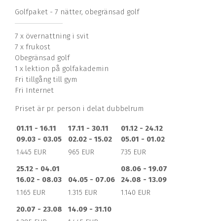
Golfpaket - 7 nätter, obegränsad golf
7 x övernattning i svit
7 x frukost
Obegränsad golf
1 x lektion på golfakademin
Fri tillgång till gym
Fri Internet
Priset är pr. person i delat dubbelrum
01.11 - 16.11
17.11 - 30.11
01.12 - 24.12
09.03 - 03.05
02.02 - 15.02
05.01 - 01.02
1.445 EUR
965 EUR
735 EUR
25.12 - 04.01
08.06 - 19.07
16.02 - 08.03
04.05 - 07.06
24.08 - 13.09
1.165 EUR
1.315 EUR
1.140 EUR
20.07 - 23.08
14.09 - 31.10