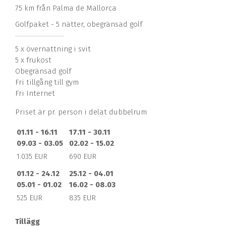
75 km från Palma de Mallorca
Golfpaket - 5 nätter, obegränsad golf
5 x övernattning i svit
5 x frukost
Obegränsad golf
Fri tillgång till gym
Fri Internet
Priset är pr. person i delat dubbelrum
01.11 - 16.11
17.11 - 30.11
09.03 - 03.05
02.02 - 15.02
1.035 EUR
690 EUR
01.12 - 24.12
25.12 - 04.01
05.01 - 01.02
16.02 - 08.03
525 EUR
835 EUR
Tillägg