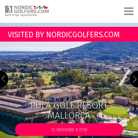
VISITED BY NORDICGOLFERS.COM
PULA GOLF RESORT
MALLORCA
12
REVIEWS 9.7/10