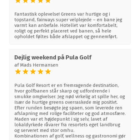
Fantastisk oplevelse! Greens var hurtige og i
topstand, fairways super velplejede – en bane jeg
varmt kan anbefale. Hotellet var komfortabelt,
roligt og perfekt placeret ved banen, så hele
opholdet føltes både afslappet og gennemført.
Dejlig weekend på Pula Golf
af
Mads Hermansen
Pula Golf Resort er en fremragende destination,
hvor golfbanen står skarp og udfordrende i
smukke omgivelser. Jeg nød virkelig at spille her, og
Især de hurtige greens overraskede mig positivt.
Efter runden besøgte jeg spaen, som leverede ren
afslapning med rolige faciliteter og god atmosfære.
Maden var et højdepunkt i sig selv, lavet af
lokaldyrkede råvarer fra resortets eget landbrug
og serveret med stor omhu.
Kombinationen af golf, wellness og gastronomi gør