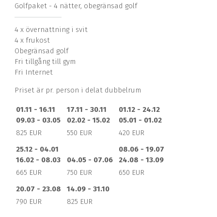
Golfpaket - 4 nätter, obegränsad golf
4 x övernattning i svit
4 x frukost
Obegränsad golf
Fri tillgång till gym
Fri Internet
Priset är pr. person i delat dubbelrum
01.11 - 16.11
17.11 - 30.11
01.12 - 24.12
09.03 - 03.05
02.02 - 15.02
05.01 - 01.02
825 EUR
550 EUR
420 EUR
25.12 - 04.01
08.06 - 19.07
16.02 - 08.03
04.05 - 07.06
24.08 - 13.09
665 EUR
750 EUR
650 EUR
20.07 - 23.08
14.09 - 31.10
790 EUR
825 EUR