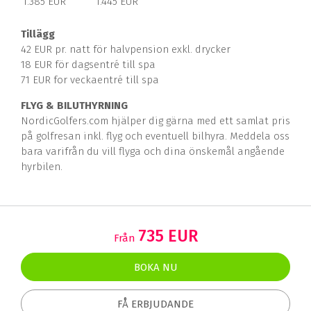
1.385 EUR
1.445 EUR
Tillägg
42 EUR pr. natt för halvpension exkl. drycker
18 EUR för dagsentré till spa
71 EUR for veckaentré till spa
FLYG & BILUTHYRNING
NordicGolfers.com hjälper dig gärna med ett samlat pris
på golfresan inkl. flyg och eventuell bilhyra. Meddela oss
bara varifrån du vill flyga och dina önskemål angående
hyrbilen.
735 EUR
Från
BOKA NU
FÅ ERBJUDANDE