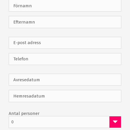
5357 meter från röd tee
Banarkitekt: Severiano Ballesteros
Porto Santo Golfe faciliteter
18 håls golfbana
9 håls par 3 bana
Driving range
Chipping-, pitching- &
putting green
Uthyrning av trolley & buggy
Uthyrning av golfutrustning
Klubbhus
Proshop
Restaurang
Bar
Omklädningsrum
Antal personer
0