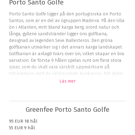
Porto Santo Golfe
Porto Santo Golfe ligger på den portugisiska ön Porto
Santos, som är en del av ögruppen Madeira. På den lilla
ön i Atlanten, mitt bland karga berg, orörd natur och
långa, gyllene sandstränder ligger öns golfbana,
designad av legenden Seve Ballesteros. Den gröna
golfbanan utmärker sig i det annars karga landskapet.
Golfbanan är anlagd tvärs över ön, vilket skapar en bra
variation. De första 9 hålen spelas runt om flera stora
sjöar, som du skall vara särskilt uppmärksam på
tillsammans med de välplacerade bunkrarna. Det gäller
att hålla fokus på golfspelet även om det kan vara svårt
Läs mer
med den vackra utsikten över Atlanten och två utdöda
vulkaner. De avslutande 9 hålen är en dramatisk
upplevelse då flera av golfhålen spelas längs med
kusten, med branta sluttningar ned mot det brusande
Greenfee Porto Santo Golfe
Atlanthavet.
95 EUR 18 hål
Utöver en 18-hålsgolfbana, som har krav på 36 i
55 EUR 9 hål
handicap, så har Porto Santo Golfe en 9-håls, par 3