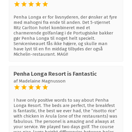
Penha Longa er for livsnyderen, der ønsker at fyre
med mahogni fra ende til anden. Det 5-stjernet
Ritz Carlton hotel kombineret med et
charmerende golfanlæg i de Portugisiske bakker
gør Penha Longa til noget helt specielt.
Serviceniveauet fås ikke højere, og skulle man
have lyst til en fin middag tilbydes der også
Michelin-restaurant. MAGI!
Penha Longa Resort is Fantastic
af
Madelaine Magnusson
I have only positive words to say about Penha
Longa Resort. The beds are perfect, the breakfest
is fantastic, the best we ever had, the ”risotto rice”
with chicken in Arula (one of the restaurants) was
fabulous. The personel is amazing and always at
your service. We played two days golf. The course