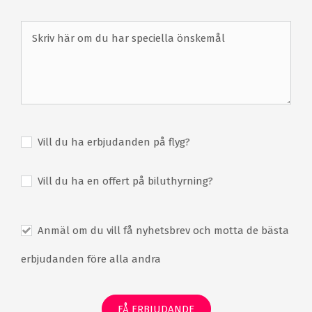
Utöver de två Michelinrestaurangerna finner du ett
brett urval av andra restauranger och barer, så som
Arola, som serverar klassiska portugisiska rätter med en
kreativ uppläggning eller Penha Longa Mercatto, som
serverar autentiska italienska rätter.
Spaområde
Långt från vardagens stress ligger Penha Longas
spaområde, där Sintra bergets naturliga lugn inspirerar
Vill du ha erbjudanden på flyg?
till en lugn väg till totalt välmående. Resortens spa på 1
500 kvm är det nya kroppstempel som erbjuder ett brett
sortiment av de mest sofistikerade terapier och
Vill du ha en offert på biluthyrning?
behandlingar av det prestigefulla lyxmärket Natura
Bissé.
Anmäl om du vill få nyhetsbrev och motta de bästa
Spaområdet innehåller två relaxområden, 9
behandlingsrum och en svit reserverad till de som
erbjudanden före alla andra
föredrar mer avskildhet. I den fantastiska trädgården
finns en jacuzzi, en kontrastpool och ett tre meter högt
vattenfall.
FÅ ERBJUDANDE