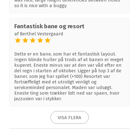
was nice, large height differencies between holes
so it is nice with a buggy.
Fantastisk bane og resort
af
Berthel Vestergaard
Dette er en bane, som har et fantastisk layout.
Ingen blinde huller på trods af at banen er meget
kuperet. Eneste minus var at den var våd efter en
del regn i starten af oktober. Ligger på top 3 af de
baner, som jeg har spillet (+100) Resortet var
fortræffeligt med et utroligt venligt og
serviceminded personalet. Maden var udsøgt.
Eneste ting som trækker lidt ned var spaen, hvor
jazzusien var i stykker.
VISA FLERA