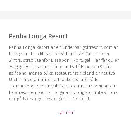
Penha Longa Resort
Penha Longa Resort är en underbar golfresort, som är
belägen i ett exklusivt område mellan Cascais och
Sintra, strax utanför Lissabon i Portugal. Här får du en
lyxig golfvistelse med både en 18-håls och en 9-håls
golfbana, många olika restauranger, bland annat två
Michelinrestauranger, ett läckert spaområde,
utomhuspool och en väldigt vacker natur, som omger
hela resorten. Penha Longa är för dig som inte vill dra
ner på lyx när golfresan går till Portugal.
Bilresan in till Lissabon tar bara 30–40 minuter och här
Läs mer
kan man hitta många historiska, kulturella och
gastronomiska sevärdheter. Staden i sig själv är elegant
och har en unik sydeuropeisk arkitektur samt en rik