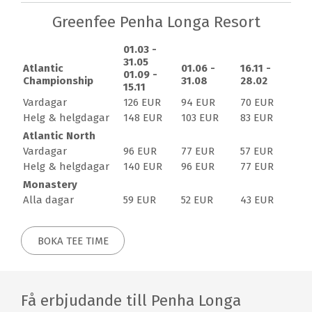
historia som sträcker sig långt tillbaka.
Greenfee Penha Longa Resort
Golfbanorna
01.03 -
De 27-golfhålen på Penha Longa Resort är designad av
31.05
Atlantic
01.06 -
16.11 -
01.09 -
den berömda Robert Trent Jones Jr. och är bland de 30
Championship
31.08
28.02
15.11
bästa golfbanorna i Kontinentaleuropa. Med sina
Vardagar
126 EUR
94 EUR
70 EUR
djärva drivar, modiga tillvägagångssätt och
Helg & helgdagar
148 EUR
103 EUR
83 EUR
konstnärliga greener är det både en adrenalinkick och
Atlantic North
en rofylld resa genom ett av Portugals mest
Vardagar
96 EUR
77 EUR
57 EUR
inspirerande landskap. Penha Longa erbjuder en 18-
Helg & helgdagar
140 EUR
96 EUR
77 EUR
håls mästerskapsbana: Atlantic Championship, och 9-
håls golfbanan: Monastery, som var och en erbjuder en
Monastery
helt unik upplevelse genom det vackra kuperade
Alla dagar
59 EUR
52 EUR
43 EUR
landskapet.
BOKA TEE TIME
18-hålsbanan Atlantic Championship öppnade 1992 och
var endast 2 år där efter värd för Portuguese Open.
Många kopplar ihop Atlanticbanan med Thomas Bjørns
seger 2010 under Estoril Open i Portugal. Varje hål
Få erbjudande till Penha Longa
skiljer sig från nästa och Jones har använt konturerna i