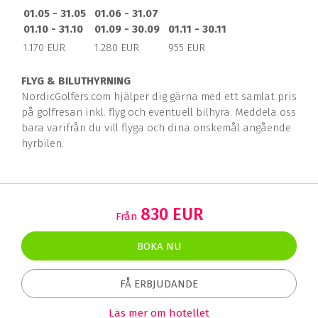
01.05 - 31.05
01.06 - 31.07
01.10 - 31.10
01.09 - 30.09
01.11 - 30.11
1.170 EUR
1.280 EUR
955 EUR
FLY
G & BILUTHYRNING
NordicGolfers.com hjälper dig gärna med ett samlat pris
på golfresan inkl. flyg och eventuell bilhyra. Meddela oss
bara varifrån du vill flyga och dina önskemål angående
hyrbilen.
830 EUR
Från
BOKA NU
FÅ ERBJUDANDE
Läs mer om hotellet