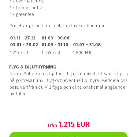
7 x övernattning
7 x frukostbuffé
7 x greenfee
Priset är pr. person i delat deluxe dubbelrum
01.11 - 27.12
01.03 - 30.06
03.01 - 28.02
01.09 - 31.10
01.07 - 31.08
1.215 EUR
1.655 EUR
1.890 EUR
FLY
G & BILUTHYRNING
NordicGolfers.com hjälper dig gärna med ett samlat pris
på golfresan inkl. flyg och eventuell bilhyra. Meddela oss
bara varifrån du vill flyga och dina önskemål angående
hyrbilen.
1.215 EUR
Från