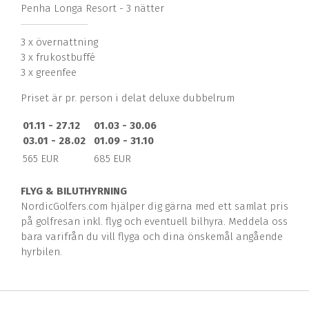
Penha Longa Resort - 3 nätter
3 x övernattning
3 x frukostbuffé
3 x greenfee
Priset är pr. person i delat deluxe dubbelrum
01.11 - 27.12
01.03 - 30.06
03.01 - 28.02
01.09 - 31.10
565 EUR
685 EUR
FLY
G & BILUTHYRNING
NordicGolfers.com hjälper dig gärna med ett samlat pris
på golfresan inkl. flyg och eventuell bilhyra. Meddela oss
bara varifrån du vill flyga och dina önskemål angående
hyrbilen.