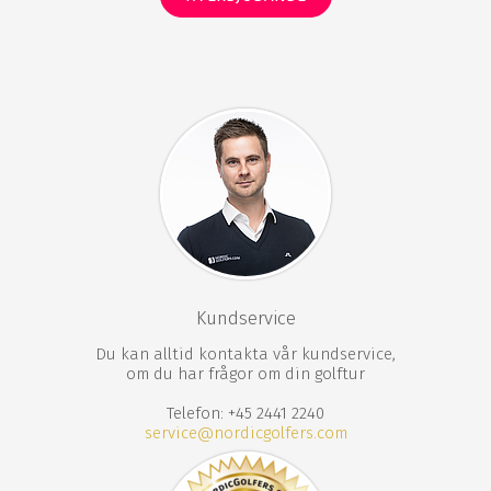
Penha Longa Resort data om golfbanorna
Atlantic Championship
18 hål
Par 72
5926 meter från vit tee
5512 meter från gul tee
5098 meter från röd tee
Atlantic North
9 hål
Par 35
2437 meter från vit tee
Kundservice
2221 meter från gul tee
1994 meter från röd tee
Du kan alltid kontakta vår kundservice,
om du har frågor om din golftur
Penha Longa Resort faciliteter
Telefon: +45 2441 2240
service@nordicgolfers.com
194 rum
4 lägenheter
27 hål
Bo på banan