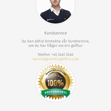
urval av faciliteter, är Old Thorns Hotel & Resort helt
klart värd ett besök.
Old Thorns Hotel & Resort data om banan
18 hål
Par 72
Kundservice
5917 meter från vit tee
5519 meter från gul tee
Du kan alltid kontakta vår kundservice,
om du har frågor om din golftur
4843 meter från röd tee
Telefon: +45 2441 2240
Old Thorns Hotel & Resort faciliteter
service@nordicgolfers.com
150 rum
51 lägenheter
18 håls golfbana
Driving range
Putting greens
2 restauranger
Barer
Terrass
Trädgård
Inomhus simbassäng
Jacuzzi
Bastu