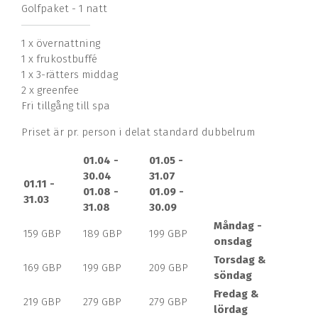
Golfpaket - 1 natt
1 x övernattning
1 x frukostbuffé
1 x 3-rätters middag
2 x greenfee
Fri tillgång till spa
Priset är pr. person i delat standard dubbelrum
01.04 -
01.05 -
30.04
31.07
01.11 -
01.08 -
01.09 -
31.03
31.08
30.09
Måndag -
159 GBP
189 GBP
199 GBP
onsdag
Torsdag &
169 GBP
199 GBP
209 GBP
söndag
Fredag &
219 GBP
279 GBP
279 GBP
lördag