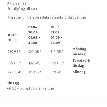
3 x greenfee
Fri tillgång till spa
Priset är pr. person i delat standard dubbelrum
01.04 -
01.05 -
30.04
31.07
01.11 -
01.08 -
01.09 -
31.03
31.08
30.09
Måndag -
239 GBP
309 GBP
319 GBP
onsdag
Torsdag &
329 GBP
399 GBP
399 GBP
lördag
249 GBP
319 GBP
329 GBP
Söndag
Tillägg
60 GBP pr. natt för enkelrum