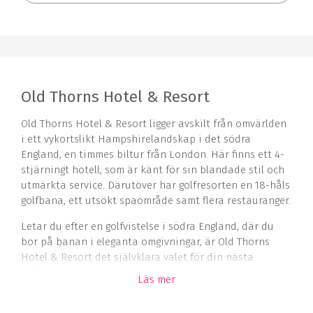
Old Thorns Hotel & Resort
Old Thorns Hotel & Resort ligger avskilt från omvärlden
i ett vykortslikt Hampshirelandskap i det södra
England, en timmes biltur från London. Här finns ett 4-
stjärningt hotell, som är känt för sin blandade stil och
utmärkta service. Därutöver har golfresorten en 18-håls
golfbana, ett utsökt spaområde samt flera restauranger.
Letar du efter en golfvistelse i södra England, där du
bor på banan i eleganta omgivningar, är Old Thorns
Hotel & Resort det självklara valet för din nästa
golfresa.
Läs mer
Golfbana