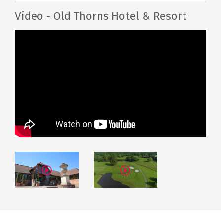
Massage
Skönhetsbehandlinger
Video - Old Thorns Hotel & Resort
Gym
Gratis WiFi
Gratis parkering