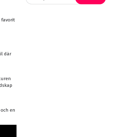
favorit
il där
aturen
ndskap
 och en