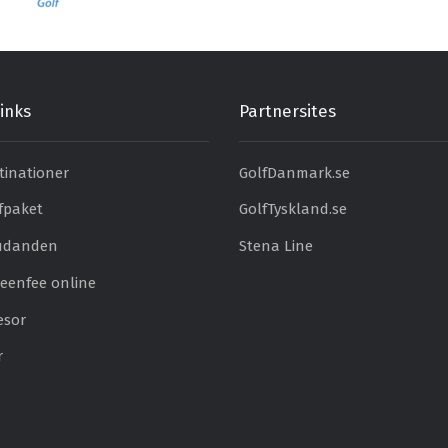
inks
Partnersites
tinationer
GolfDanmark.se
fpaket
GolfTyskland.se
judanden
Stena Line
eenfee online
esor
r