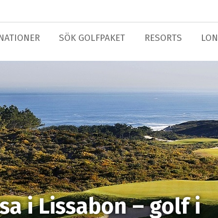
NATIONER
SÖK GOLFPAKET
RESORTS
LON
a i Lissabon – golf i