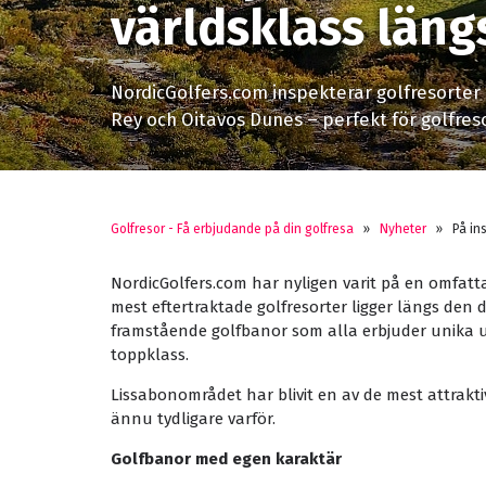
världsklass läng
NordicGolfers.com inspekterar golfresorter i
Rey och Oitavos Dunes – perfekt för golfreso
Golfresor - Få erbjudande på din golfresa
»
Nyheter
»
På in
NordicGolfers.com har nyligen varit på en omfatt
mest eftertraktade golfresorter ligger längs den
framstående golfbanor som alla erbjuder unika 
toppklass.
Lissabonområdet har blivit en av de mest attrakti
ännu tydligare varför.
Golfbanor med egen karaktär