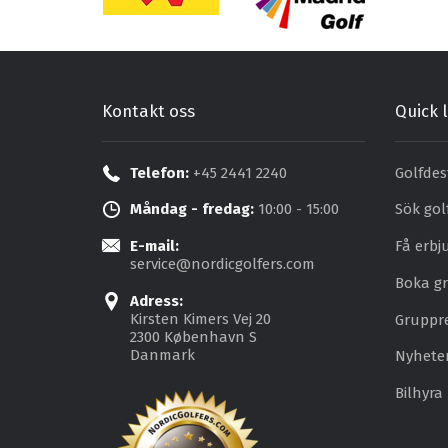
Kontakt oss
Quick l
Telefon:
+45 2441 2240
Golfdes
Måndag - fredag:
10:00 - 15:00
Sök gol
E-mail:
Få erb
service@nordicgolfers.com
Boka gr
Adress:
Kirsten Kimers Vej 20
Gruppr
2300 København S
Danmark
Nyhete
Bilhyra