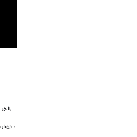
.
-golf,
öjliggör