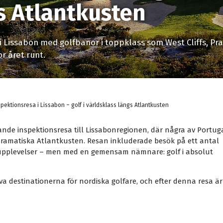
s Atlantkusten
 Lissabon med golfbanor i toppklass som West Cliffs, Prai
r året runt.
spektionsresa i Lissabon – golf i världsklass längs Atlantkusten
ande inspektionsresa till Lissabonregionen, där några av Portug
 dramatiska Atlantkusten. Resan inkluderade besök på ett antal
upplevelser – men med en gemensam nämnare: golf i absolut
va destinationerna för nordiska golfare, och efter denna resa är