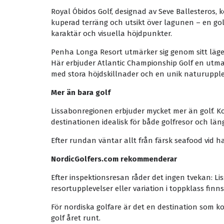
Royal Óbidos Golf, designad av Seve Ballesteros, k
kuperad terräng och utsikt över lagunen – en go
karaktär och visuella höjdpunkter.
Penha Longa Resort utmärker sig genom sitt läge 
Här erbjuder Atlantic Championship Golf en ut
med stora höjdskillnader och en unik naturupple
Mer än bara golf
Lissabonregionen erbjuder mycket mer än golf. K
destinationen idealisk för både golfresor och längr
Efter rundan väntar allt från färsk seafood vid hav
NordicGolfers.com rekommenderar
Efter inspektionsresan råder det ingen tvekan: Li
resortupplevelser eller variation i toppklass finns
För nordiska golfare är det en destination som ko
golf året runt.