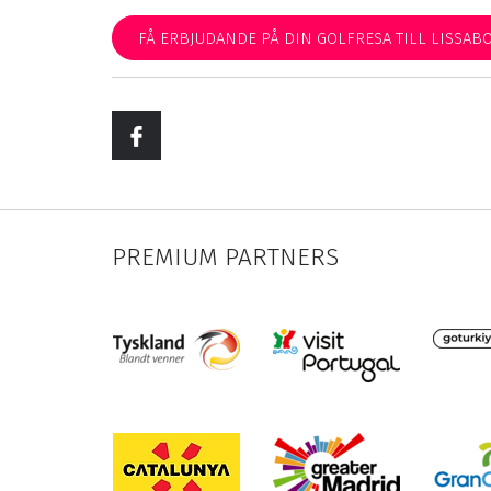
FÅ ERBJUDANDE PÅ DIN GOLFRESA TILL LISSAB
PREMIUM PARTNERS