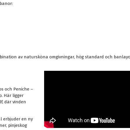
fbanor:
ination av natursköna omgivningar, hög standard och banlay
os och Peniche –
. Här ligger
lf, där vinden
ål erbjuder en ny
er, pinjeskog