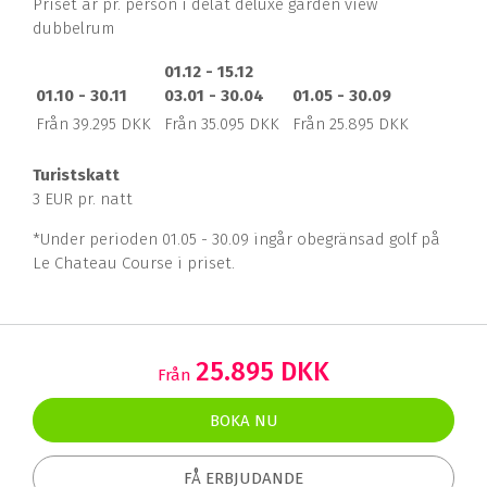
Priset är pr. person i delat deluxe garden view
dubbelrum
01.12 - 15.12
01.10 - 30.11
03.01 - 30.04
01.05 - 30.09
Från 39.295 DKK
Från 35.095 DKK
Från 25.895 DKK
Turistskatt
3 EUR pr. natt
*Under perioden 01.05 - 30.09 ingår obegränsad golf på
Le Chateau Course i priset.
25.895 DKK
Från
BOKA NU
FÅ ERBJUDANDE