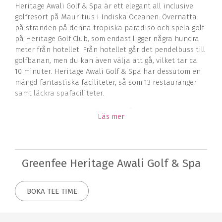
Heritage Awali Golf & Spa är ett elegant all inclusive
golfresort på Mauritius i Indiska Oceanen. Övernatta
på stranden på denna tropiska paradisö och spela golf
på Heritage Golf Club, som endast ligger några hundra
meter från hotellet. Från hotellet går det pendelbuss till
golfbanan, men du kan även välja att gå, vilket tar ca.
10 minuter. Heritage Awali Golf & Spa har dessutom en
mängd fantastiska faciliteter, så som 13 restauranger
samt läckra spafaciliteter.
Söker du en upplevelse för livet på den tropiska ön
Läs mer
Mauritius med golf på en fantastisk golfbana och
avkoppling på en lyxig resort precis på stranden, är
Heritage Awali Golf & Spa det perfekta valet för din
nästa golfresa.
Greenfee Heritage Awali Golf & Spa
Golfbana
BOKA TEE TIME
Heritage Golf Club har under flera år utsetts till den
bästa golfdestinationen i Indiska oceanen och är idag
en av regionens mest exklusiva golfanläggningar.