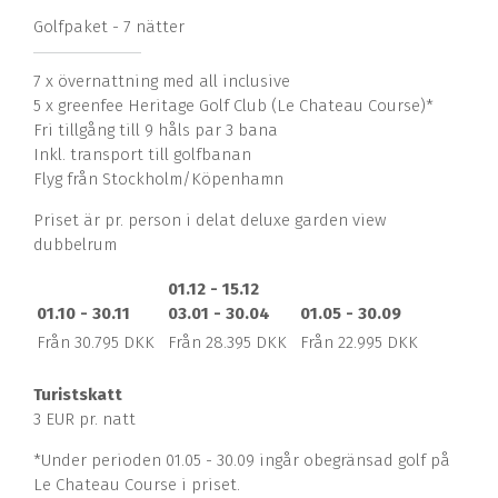
Golfpaket - 7 nätter
7 x övernattning med all inclusive
5 x greenfee Heritage Golf Club (Le Chateau Course)*
Fri tillgång till 9 håls par 3 bana
Inkl. transport till golfbanan
Flyg från Stockholm/Köpenhamn
Priset är pr. person i delat deluxe garden view
dubbelrum
01.12 - 15.12
01.10 - 30.11
03.01 - 30.04
01.05 - 30.09
Från 30.795 DKK
Från 28.395 DKK
Från 22.995 DKK
Turistskatt
3 EUR pr. natt
*Under perioden 01.05 - 30.09 ingår obegränsad golf på
Le Chateau Course i priset.