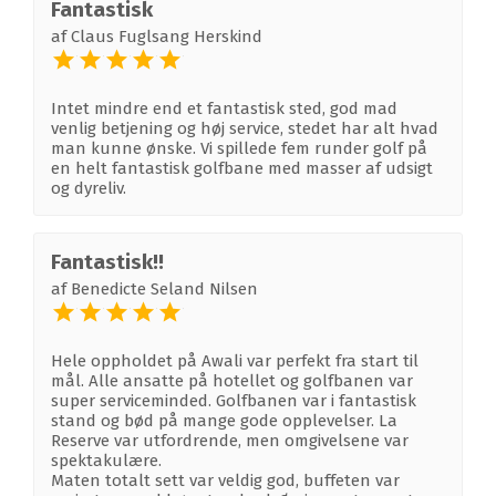
Fantastisk
af
Claus Fuglsang Herskind
Intet mindre end et fantastisk sted, god mad
venlig betjening og høj service, stedet har alt hvad
man kunne ønske. Vi spillede fem runder golf på
en helt fantastisk golfbane med masser af udsigt
og dyreliv.
Fantastisk!!
af
Benedicte Seland Nilsen
Hele oppholdet på Awali var perfekt fra start til
mål. Alle ansatte på hotellet og golfbanen var
super serviceminded. Golfbanen var i fantastisk
stand og bød på mange gode opplevelser. La
Reserve var utfordrende, men omgivelsene var
spektakulære.
Maten totalt sett var veldig god, buffeten var