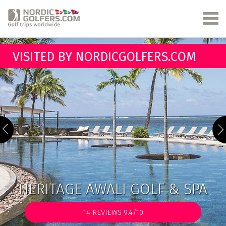
VISITED BY NORDICGOLFERS.COM
HERITAGE AWALI GOLF & SPA
14
REVIEWS 9.4/10