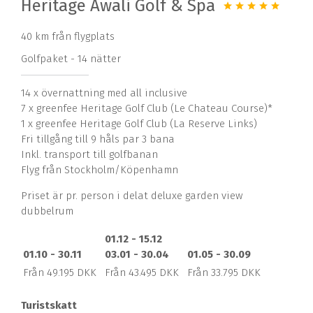
Heritage Awali Golf & Spa
40 km från flygplats
Golfpaket - 14 nätter
14 x övernattning med all inclusive
7 x greenfee Heritage Golf Club (Le Chateau Course)*
1 x greenfee Heritage Golf Club (La Reserve Links)
Fri tillgång till 9 håls par 3 bana
Inkl. transport till golfbanan
Flyg från Stockholm/Köpenhamn
Priset är pr. person i delat deluxe garden view
dubbelrum
01.12 - 15.12
01.10 - 30.11
03.01 - 30.04
01.05 - 30.09
Från 49.195 DKK
Från 43.495 DKK
Från 33.795 DKK
Turistskatt