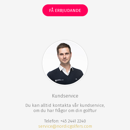
golfbanan kan du komma tillbaka till Heritage Awali
Golf & Spa och koppla av vid den härliga
FÅ ERBJUDANDE
utomhuspoolen eller på den kritvita sandstranden. Du
kan också boka en massage- eller skönhetsbehandling,
som alltid utförs av en leende och välutbildad personal.
En golfvistelse på Heritage Awali Golf & Spa är en
upplevelse du alltid vill minnas. Den fantastiska
golfresorten har allt man kan tänkas vilja ha för att
göra en golfvistelse på Mauritius helt perfekt.
Heritage Awali Golf & Spa data om banan
18 hål
Par 72
6478 meter från guld tee
Kundservice
6121 meter från vit tee
Du kan alltid kontakta vår kundservice,
5740 meter från blå tee
om du har frågor om din golftur
5214 meter från grön tee
4761 meter från röd tee
Telefon: +45 2441 2240
service@nordicgolfers.com
Heritage Awali Golf & Spa faciliteter