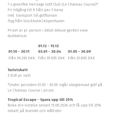
7 x greenfee Heritage Golf Club (Le Chateau Course)*
Fri tillgång till 9 håls par 3 bana
Inkl. transport till golfbanan
Flyg från Stockholm/Köpenhamn
Priset är pr. person i delat deluxe garden view
dubbelrum
01.12 - 15.12
01.10 - 30.11
03.01 - 30.04
01.05 - 30.09
Från 39.295 DKK
Från 35.095 DKK
Från 25.895 DKK
Turistskatt
3 EUR pr. natt
*Under perioden 01.05 - 30.09 ingår obegränsad golf på
Le Chateau Course i priset.
Tropical Escape - Spara upp till 25%
Boka din vistelse senast 15.08.2026 och få upp till 25%
rabatt på boende och måltider.