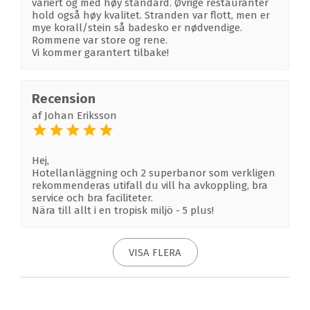
variert og med høy standard. Øvrige restauranter
hold også høy kvalitet. Stranden var flott, men er
mye korall/stein så badesko er nødvendige.
Rommene var store og rene.
Vi kommer garantert tilbake!
Recension
af
Johan Eriksson
Hej,
Hotellanläggning och 2 superbanor som verkligen
rekommenderas utifall du vill ha avkoppling, bra
service och bra faciliteter.
Nära till allt i en tropisk miljö - 5 plus!
VISA FLERA