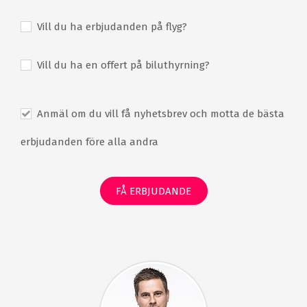
383 rum
Restauranger
Vill du ha erbjudanden på flyg?
Barer
Terrass
Utomhus swimmingpool
Takterrass med pool
Vill du ha en offert på biluthyrning?
Spa
Wellness
Skönhetsbehandlingar
Massage
Anmäl om du vill få nyhetsbrev och motta de bästa
Yoga
Strand
Mötesrum
Underhållning
erbjudanden före alla andra
Gratis WiFi
FÅ ERBJUDANDE