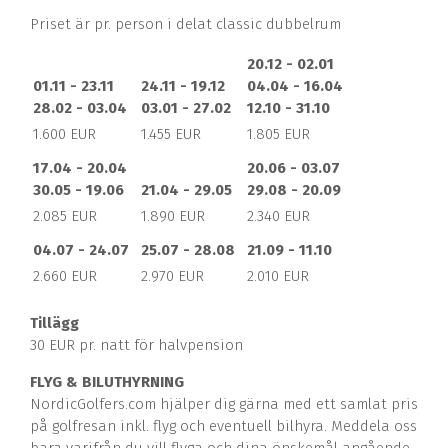
Priset är pr. person i delat classic dubbelrum
20.12 - 02.01
01.11 - 23.11
24.11 - 19.12
04.04 - 16.04
28.02 - 03.04
03.01 - 27.02
12.10 - 31.10
1.600 EUR
1.455 EUR
1.805 EUR
17.04 - 20.04
20.06 - 03.07
30.05 - 19.06
21.04 - 29.05
29.08 - 20.09
2.085 EUR
1.890 EUR
2.340 EUR
04.07 - 24.07
25.07 - 28.08
21.09 - 11.10
2.660 EUR
2.970 EUR
2.010 EUR
Tillägg
30 EUR pr. natt för halvpension
FLYG & BILUTHYRNING
NordicGolfers.com hjälper dig gärna med ett samlat pris
på golfresan inkl. flyg och eventuell bilhyra. Meddela oss
bara varifrån du vill flyga och dina önskemål angående