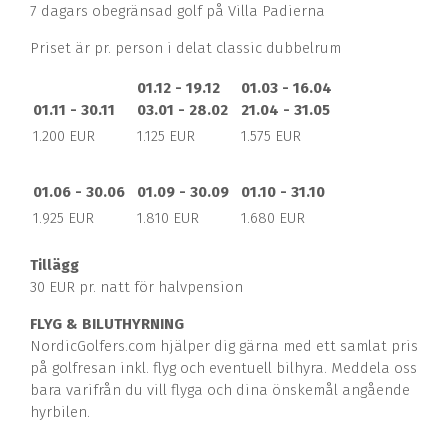
7 dagars obegränsad golf på Villa Padierna
Priset är pr. person i delat classic dubbelrum
01.12 - 19.12
01.03 - 16.04
01.11 - 30.11
03.01 - 28.02
21.04 - 31.05
1.200 EUR
1.125 EUR
1.575 EUR
01.06 - 30.06
01.09 - 30.09
01.10 - 31.10
1.925 EUR
1.810 EUR
1.680 EUR
Tillägg
30 EUR pr. natt för halvpension
FLYG & BILUTHYRNING
NordicGolfers.com hjälper dig gärna med ett samlat pris
på golfresan inkl. flyg och eventuell bilhyra. Meddela oss
bara varifrån du vill flyga och dina önskemål angående
hyrbilen.