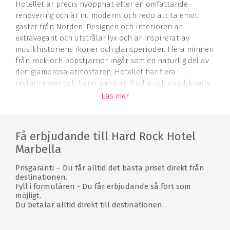
Hotellet är precis nyöppnat efter en omfattande
renovering och är nu modernt och redo att ta emot
gäster från Norden. Designen och interiören är
extravagant och utstrålar lyx och är inspirerat av
musikhistoriens ikoner och glansperioder. Flera minnen
från rock-och popstjärnor ingår som en naturlig del av
den glamorösa atmosfären. Hotellet har flera
restauranger och barer samt en frodig och oas-liknade
trädgård intill Eden Pool Bar och allt ligger endast
Läs mer
några steg från den välkända Nueva Andalucia Beach.
Los Naranjos Golf Club, Atalaya Golf & Country Club och
Guadalmina Golf Club ligger en stabil golfdrive från
Få erbjudande till Hard Rock Hotel
hotellet, men på det hela taget hittar du manga
Marbella
golfbanor av hög kvalitet bara en kort bilfärd bort.
Prisgaranti – Du får alltid det bästa priset direkt från
Rum
destinationen.
Fyll i formulären - Du får erbjudande så fort som
Hard Rock Hotel Marbella har ett brett utbud av rum
möjligt.
och sviter, där alla är rymliga och lyxigt inredda med en
Du betalar alltid direkt till destinationen.
twist av upproriskhet. Det musikaliska temat skiner
också igenom i alla rummens inredning och namn. Från