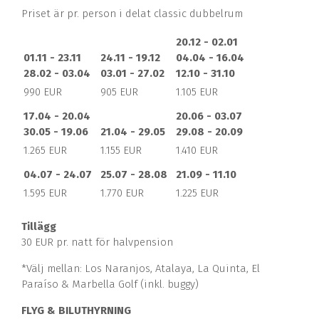
Priset är pr. person i delat classic dubbelrum
20.12 - 02.01
01.11 - 23.11
24.11 - 19.12
04.04 - 16.04
28.02 - 03.04
03.01 - 27.02
12.10 - 31.10
990 EUR
905 EUR
1.105 EUR
17.04 - 20.04
20.06 - 03.07
30.05 - 19.06
21.04 - 29.05
29.08 - 20.09
1.265 EUR
1.155 EUR
1.410 EUR
04.07 - 24.07
25.07 - 28.08
21.09 - 11.10
1.595 EUR
1.770 EUR
1.225 EUR
Tillägg
30 EUR pr. natt för halvpension
*Välj mellan: Los Naranjos, Atalaya, La Quinta, El
Paraíso & Marbella Golf (inkl. buggy)
FLYG & BILUTHYRNING