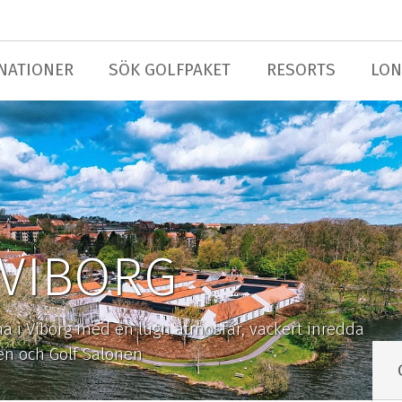
NATIONER
SÖK GOLFPAKET
RESORTS
LON
 VIBORG
rna i Viborg med en lugn atmosfär, vackert inredda
en och Golf Salonen