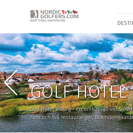
DESTI
GOLF HOTEL
Golf Hotel Viborg - en unik miljö vid sjöa
rum och två restauranger; Brænderigaard