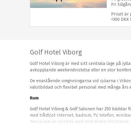
Fri tillgå
Priset är
+300 DKK 
Golf Hotel Viborg
Golf Hotel Viborg är med sitt centrala läge på Jyl
avkopplande weekendvistelse eller en stor konfere
De enastående omgivningarna vid sjöarna i Viborg
välutbildad och flexibel personal med många års er
Rum
Golf Hotel Viborg & Golf Salonen har 250 bäddar fö
med trådlöst internet, badrum, TV, telefon, miniba
Dessa rum är inredda med nödvändig utrustning – p