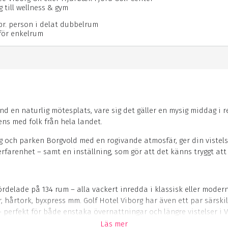
ng till wellness & gym
 pr. person i delat dubbelrum
för enkelrum
land en naturlig mötesplats, vare sig det gäller en mysig middag i
ns med folk från hela landet.
 och parken Borgvold med en rogivande atmosfär, ger din vistelse
farenhet – samt en inställning, som gör att det känns tryggt att 
rdelade på 134 rum – alla vackert inredda i klassisk eller modern 
r, hårtork, byxpress mm. Golf Hotel Viborg har även ett par särsk
erfekt för både enstaka övernattningar och längre vistelser i V
Läs mer