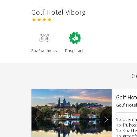
Golf Hotel Viborg
Spa/wellness
Prisgaranti
G
Golf Hot
Golf Hotel
1 x övern
1 x frukos
1 x 3-rätt
1 x green