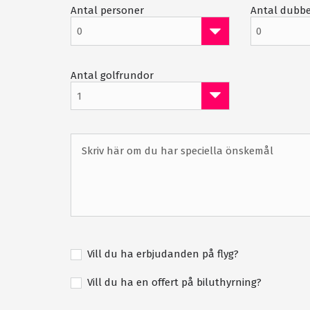
Antal personer
Antal dubb
Bastu
0
0
Solarium
Gratis parkering
Antal golfrundor
1
Vill du ha erbjudanden på flyg?
Vill du ha en offert på biluthyrning?