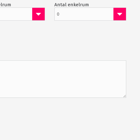
elrum
Antal enkelrum
Jacuzzi
0
Gratis WiFi