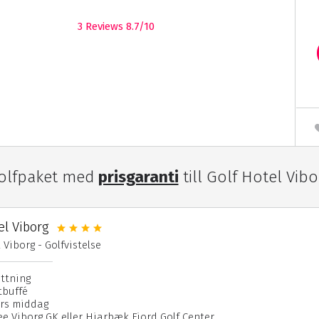
3
Reviews 8.7/10
olfpaket med
prisgaranti
till Golf Hotel Vibo
el Viborg
 Viborg - Golfvistelse
attning
tbuffé
ers middag
fee Viborg GK eller Hjarbæk Fjord Golf Center