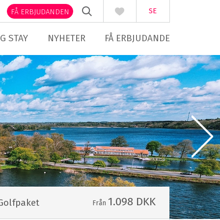
SE
FÅ ERBJUDANDEN
G STAY
NYHETER
FÅ ERBJUDANDE
1.098 DKK
Golfpaket
Från