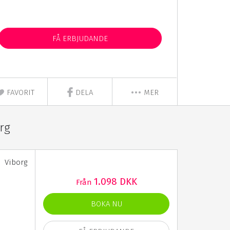
FÅ ERBJUDANDE
FAVORIT
DELA
MER
rg
Viborg
1.098 DKK
Från
BOKA NU