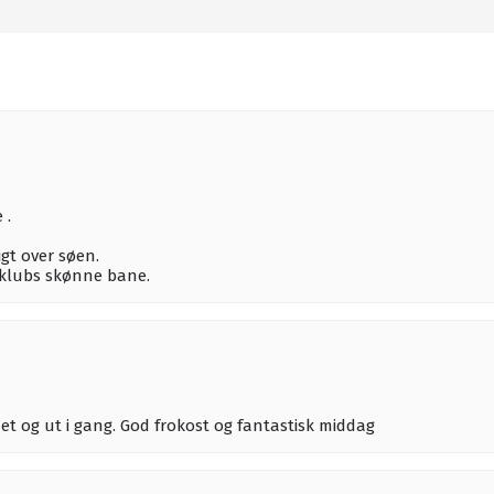
 .
gt over søen.
lfklubs skønne bane.
mmet og ut i gang. God frokost og fantastisk middag