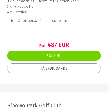
3 x övernattning Binowo Park Garden Room
3 x frukostbuffé
4 x greenfee
Priset är pr. person i delat dubbelrum
487 EUR
Från
BOKA NU
FÅ ERBJUDANDE
Binowo Park Golf Club