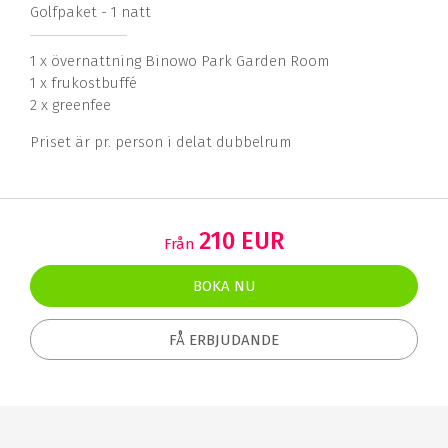
Golfpaket - 1 natt
1 x övernattning Binowo Park Garden Room
1 x frukostbuffé
2 x greenfee
Priset är pr. person i delat dubbelrum
210 EUR
Från
BOKA NU
FÅ ERBJUDANDE