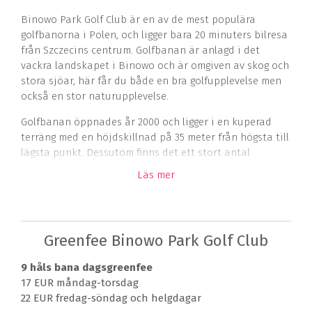
Binowo Park Golf Club är en av de mest populära
golfbanorna i Polen, och ligger bara 20 minuters bilresa
från Szczecins centrum. Golfbanan är anlagd i det
vackra landskapet i Binowo och är omgiven av skog och
stora sjöar, här får du både en bra golfupplevelse men
också en stor naturupplevelse.
Golfbanan öppnades år 2000 och ligger i en kuperad
terräng med en höjdskillnad på 35 meter från högsta till
lägsta punkt. Dessutom finns det ett stort antal
strategiskt placerade vattenhinder vilket gör Binowo
Läs mer
Park Golf Club till en spännande utmaning att spela för
alla golfare.
Golfbanans signaturhål är det 17:e hålet som spelas
Greenfee Binowo Park Golf Club
över vattnet, och 18:e hålet där det finns vattenhinder
framför och höger om greenen, medan till vänster om
9 håls bana dagsgreenfee
greenen är out of bounds.
17 EUR måndag-torsdag
9 håls banan är en naturskön golfbana som kan
22 EUR fredag-söndag och helgdagar
användas som 9 extra hål för din golfrunda om du vill