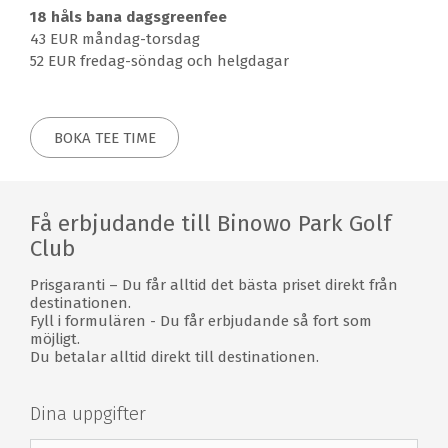
18 håls bana dagsgreenfee
ha en längre runda. Binowo Park Golf Club har
43 EUR måndag-torsdag
dessutom ett bra träningsområde med driving range och
52 EUR fredag-söndag och helgdagar
fler greener där du kan träna innan du börjar din
golfrunda.
Binowo Park Garden Rooms
BOKA TEE TIME
Bo i ett av de 12 helt nya, bekväma rummen i Binowo
Park Garden Rooms, precis bredvid 18-håls
mästerskapsbanan och direkt intill 9-håls golfbanan på
Få erbjudande till Binowo Park Golf
Binowo Park Golf Club. Vart och ett av de 25 m2 stora
Club
rummen är möblerade med två separata sängar som
kan kombineras till en dubbelsäng, ett badrum med
Prisgaranti – Du får alltid det bästa priset direkt från
dusch och en sittgrupp med internet, TV och
destinationen.
vattenkokare. Alla rum har även tillgång till en terrass
Fyll i formulären - Du får erbjudande så fort som
med fantastisk utsikt över golfbanorna och skogen
möjligt.
Du betalar alltid direkt till destinationen.
Beech.
Binowo Park Golf Club data om banan
Dina uppgifter
18 hål