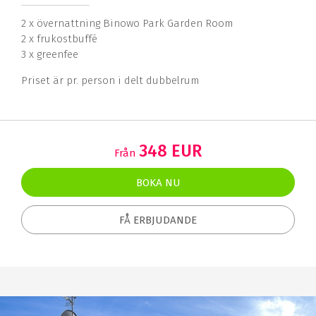
2 x övernattning Binowo Park Garden Room
2 x frukostbuffé
3 x greenfee
Priset är pr. person i delt dubbelrum
348 EUR
Från
BOKA NU
FÅ ERBJUDANDE