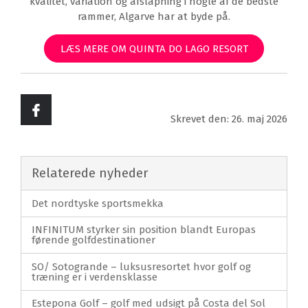
kvalitet, variation og afslapning i nogle af de bedste
rammer, Algarve har at byde på.
LÆS MERE OM QUINTA DO LAGO RESORT
Skrevet den: 26. maj 2026
Relaterede nyheder
Det nordtyske sportsmekka
INFINITUM styrker sin position blandt Europas
førende golfdestinationer
SO/ Sotogrande – luksusresortet hvor golf og
træning er i verdensklasse
Estepona Golf – golf med udsigt på Costa del Sol