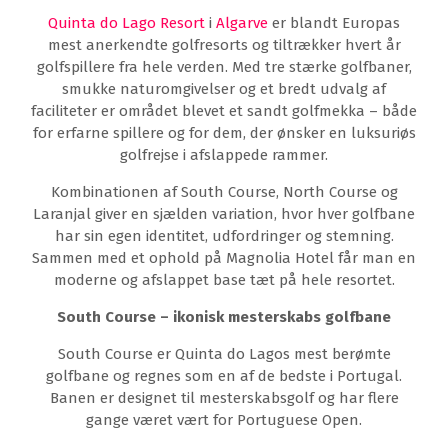
Quinta do Lago Resort
i
Algarve
er blandt Europas
mest anerkendte golfresorts og tiltrækker hvert år
golfspillere fra hele verden. Med tre stærke golfbaner,
smukke naturomgivelser og et bredt udvalg af
faciliteter er området blevet et sandt golfmekka – både
for erfarne spillere og for dem, der ønsker en luksuriøs
golfrejse i afslappede rammer.
Kombinationen af South Course, North Course og
Laranjal giver en sjælden variation, hvor hver golfbane
har sin egen identitet, udfordringer og stemning.
Sammen med et ophold på Magnolia Hotel får man en
moderne og afslappet base tæt på hele resortet.
South Course – ikonisk mesterskabs golfbane
South Course er Quinta do Lagos mest berømte
golfbane og regnes som en af de bedste i Portugal.
Banen er designet til mesterskabsgolf og har flere
gange været vært for Portuguese Open.