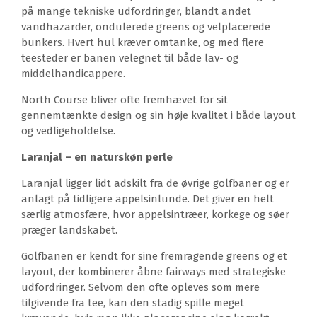
på mange tekniske udfordringer, blandt andet
vandhazarder, ondulerede greens og velplacerede
bunkers. Hvert hul kræver omtanke, og med flere
teesteder er banen velegnet til både lav- og
middelhandicappere.
North Course bliver ofte fremhævet for sit
gennemtænkte design og sin høje kvalitet i både layout
og vedligeholdelse.
Laranjal – en naturskøn perle
Laranjal ligger lidt adskilt fra de øvrige golfbaner og er
anlagt på tidligere appelsinlunde. Det giver en helt
særlig atmosfære, hvor appelsintræer, korkege og søer
præger landskabet.
Golfbanen er kendt for sine fremragende greens og et
layout, der kombinerer åbne fairways med strategiske
udfordringer. Selvom den ofte opleves som mere
tilgivende fra tee, kan den stadig spille meget