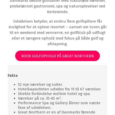
Danmarks bedste golfbaner med luksuriøse værelser,
prisbelønnet gastronomi, spa og naturoplevelser ved
Kerteminde.
Udvidelsen betyder, at endnu flere golfspillere får
mulighed for at opleve resortet – uanset om turen går
til en weekend med vennerne, en golfklub på udflugt
eller et længere ophold med fokus på både golf og
afslapning.
BOOK GOLFOPHOLD PÅ GREAT NORTHERN
Fakta
52 nye værelser og suiter.
Hotelkapaciteten udvides fra 15 til 67 værelser.
Direkte forbindelse mellem hotel og spa.
Værelser på ca. 35-65 m².
Performance Spa og Gallery åbner som næste
fase af udvidelsen.
Great Northern er en af Danmarks førende