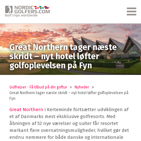
Great Northern tager næste
skridt – nyt hotel løfter
golfoplevelsen på Fyn
Golfrejser - Få tilbud på din goftur
»
Nyheder
»
Great Northern tager næste skridt – nyt hotel løfter golfoplevelsen på
Fyn
Great Northern
i Kerteminde fortsætter udviklingen af
et af Danmarks mest eksklusive golfresorts. Med
åbningen af 52 nye værelser og suiter får resortet
markant flere overnatningsmuligheder, hvilket gør det
endnu nemmere for både danske og internationale