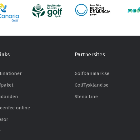
inks
Partnersites
tinationer
GolfDanmark.se
fpaket
GolfTyskland.se
judanden
Stena Line
eenfee online
esor
r