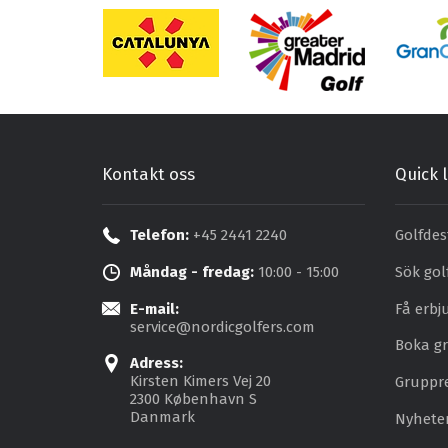
Kontakt oss
Quick l
Telefon:
+45 2441 2240
Golfdes
Måndag - fredag:
10:00 - 15:00
Sök gol
E-mail:
Få erb
service@nordicgolfers.com
Boka gr
Adress:
Kirsten Kimers Vej 20
Gruppr
2300 København S
Danmark
Nyhete