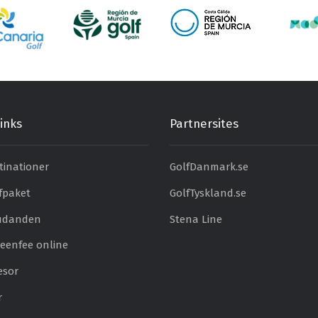
inks
Partnersites
tinationer
GolfDanmark.se
fpaket
GolfTyskland.se
judanden
Stena Line
eenfee online
esor
r