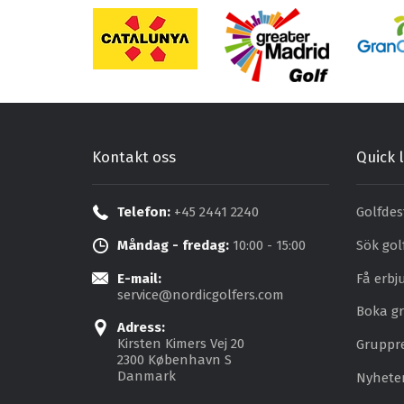
Kontakt oss
Quick l
Telefon:
+45 2441 2240
Golfdes
Måndag - fredag:
10:00 - 15:00
Sök gol
E-mail:
Få erb
service@nordicgolfers.com
Boka gr
Adress:
Kirsten Kimers Vej 20
Gruppr
2300 København S
Danmark
Nyhete