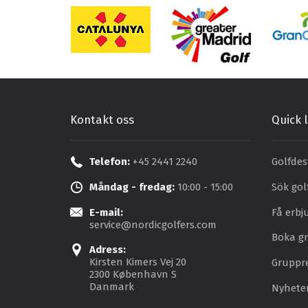
Kontakt oss
Quick l
Telefon:
+45 2441 2240
Golfdes
Måndag - fredag:
10:00 - 15:00
Sök gol
E-mail:
Få erb
service@nordicgolfers.com
Boka gr
Adress:
Kirsten Kimers Vej 20
Gruppr
2300 København S
Danmark
Nyhete