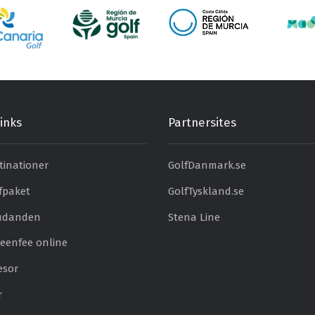
inks
Partnersites
tinationer
GolfDanmark.se
fpaket
GolfTyskland.se
judanden
Stena Line
eenfee online
esor
r