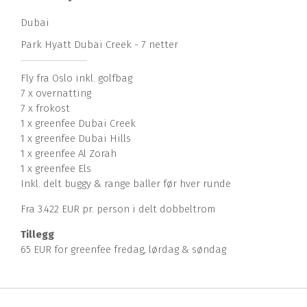
Dubai
Park Hyatt Dubai Creek - 7 netter
Fly fra Oslo inkl. golfbag
7 x overnatting
7 x frokost
1 x greenfee Dubai Creek
1 x greenfee Dubai Hills
1 x greenfee Al Zorah
1 x greenfee Els
Inkl. delt buggy & range baller før hver runde
Fra 3.422 EUR pr. person i delt dobbeltrom
Tillegg
65 EUR for greenfee fredag, lørdag & søndag