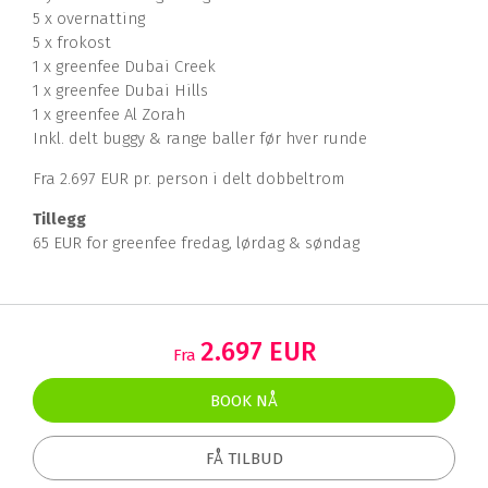
5 x overnatting
5 x frokost
1 x greenfee Dubai Creek
1 x greenfee Dubai Hills
1 x greenfee Al Zorah
Inkl. delt buggy & range baller før hver runde
Fra 2.697 EUR pr. person i delt dobbeltrom
Tillegg
65 EUR for greenfee fredag, lørdag & søndag
2.697 EUR
Fra
BOOK NÅ
FÅ TILBUD