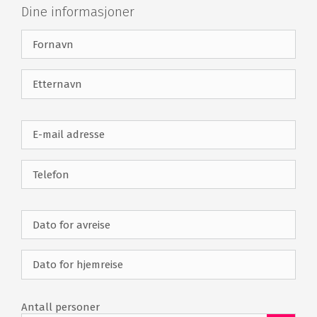
behandlingspaviljonger. Resortet har en 100 meter lang
Dine informasjoner
infinity-lagune som munner ut i en privat strand, samt
et stort bassengområde med boblebad – perfekt for
restitusjon etter en runde golf eller en dag i byen.
Golfbaner
Rett utenfor døren ligger Dubai Creek Golf & Yacht Club
– en anerkjent 18-hullsbane med flott beliggenhet langs
vannet. Klubben har utmerkede treningsfasiliteter og
flere spisesteder. I tillegg finnes det mange andre
førsteklasses golfbaner i Dubai, lett tilgjengelige fra
hotellet.
Park Hyatt Dubai Creek fasiliteter
257 rom
Restauranter
Bar
Terrasse
Utendørs swimmingpool
Massasje
Antall personer
Treningsstudio
Strand