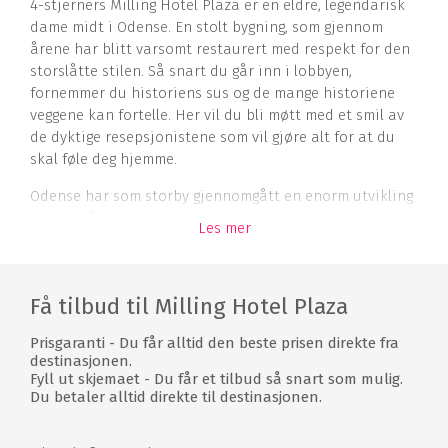
4-stjerners Milling Hotel Plaza er en eldre, legendarisk
dame midt i Odense. En stolt bygning, som gjennom
årene har blitt varsomt restaurert med respekt for den
storslåtte stilen. Så snart du går inn i lobbyen,
fornemmer du historiens sus og de mange historiene
veggene kan fortelle. Her vil du bli møtt med et smil av
de dyktige resepsjonistene som vil gjøre alt for at du
skal føle deg hjemme.
Odense har som storby gjennomgått en enorm utvikling
de siste årene, og er i dag en by som yrer av liv, med
Les mer
mange spennende muligheter for gastronomiske
opplevelser og et rikt utvalg av kulturarrangementer. I
tillegg er byen omgitt av flere spennende golfbaner, så
Få tilbud til Milling Hotel Plaza
du har rikelig mulighet til å få en variert golfopplevelse
når du besøker Milling Hotel Plaza.
Prisgaranti - Du får alltid den beste prisen direkte fra
destinasjonen.
Rom
Fyll ut skjemaet - Du får et tilbud så snart som mulig.
Du betaler alltid direkte til destinasjonen.
Rommene på Milling Hotel Plaza er komfortabelt
innredet og det perfekte utgangspunkt for en god natts
søvn når du vil oppleve de mange tilbudene som Odense