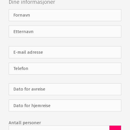
Dine informasjoner
har å tilby. Når du våkner kan du nyte den store,
varierte frokostbuffeen i den vakre hagestuen med
utsikt over Kongens hage.
Restaurant
Restauranten på Milling Hotel Plaza tilbyr en deilig
frokostbuffé, en herlig lunsj eller en fantastisk à la
carte-middag om kvelden. Restauranten på Milling
Hotel Plaza er pent innredet og har en fantastisk utsikt
over Kongens Have.
Milling Hotel Plaza fasiliteter
68 rom
Restaurant
Bar
Gratis WiFi
Offentlig parkering i
nærheten
Antall personer