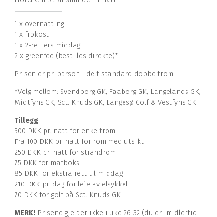
1 x overnatting
1 x frokost
1 x 2-retters middag
2 x greenfee (bestilles direkte)*
Prisen er pr. person i delt standard dobbeltrom
*Velg mellom: Svendborg GK, Faaborg GK, Langelands GK,
Midtfyns GK, Sct. Knuds GK, Langesø Golf & Vestfyns GK
Tillegg
300 DKK pr. natt for enkeltrom
Fra 100 DKK pr. natt for rom med utsikt
250 DKK pr. natt for strandrom
75 DKK for matboks
85 DKK for ekstra rett til middag
210 DKK pr. dag for leie av elsykkel
70 DKK for golf på Sct. Knuds GK
MERK!
Prisene gjelder ikke i uke 26-32 (du er imidlertid