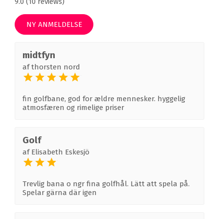
9.0 (10 reviews)
NY ANMELDELSE
midtfyn
af
thorsten nord
fin golfbane, god for ældre mennesker. hyggelig
atmosfæren og rimelige priser
Golf
af
Elisabeth Eskesjö
Trevlig bana o ngr fina golfhål. Lätt att spela på.
Spelar gärna där igen