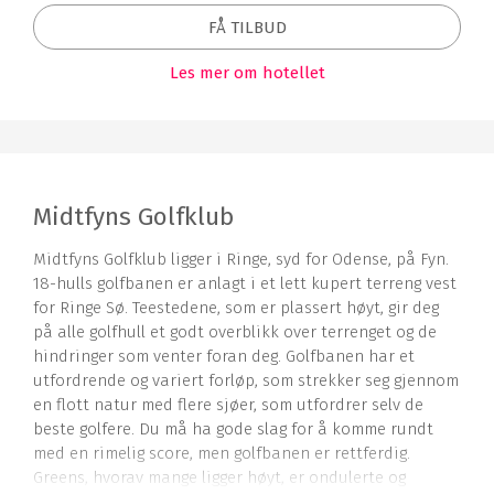
FÅ TILBUD
Les mer om hotellet
Midtfyns Golfklub
Midtfyns Golfklub ligger i Ringe, syd for Odense, på Fyn.
18-hulls golfbanen er anlagt i et lett kupert terreng vest
for Ringe Sø. Teestedene, som er plassert høyt, gir deg
på alle golfhull et godt overblikk over terrenget og de
hindringer som venter foran deg. Golfbanen har et
utfordrende og variert forløp, som strekker seg gjennom
en flott natur med flere sjøer, som utfordrer selv de
beste golfere. Du må ha gode slag for å komme rundt
med en rimelig score, men golfbanen er rettferdig.
Greens, hvorav mange ligger høyt, er ondulerte og