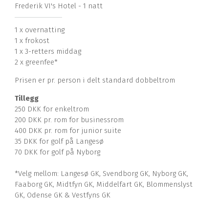
Frederik VI's Hotel - 1 natt
1 x overnatting
1 x frokost
1 x 3-retters middag
2 x greenfee*
Prisen er pr. person i delt standard dobbeltrom
Tillegg
250 DKK for enkeltrom
200 DKK pr. rom for businessrom
400 DKK pr. rom for junior suite
35 DKK for golf på Langesø
70 DKK for golf på Nyborg
*Velg mellom: Langesø GK, Svendborg GK, Nyborg GK,
Faaborg GK, Midtfyn GK, Middelfart GK, Blommenslyst
GK, Odense GK & Vestfyns GK