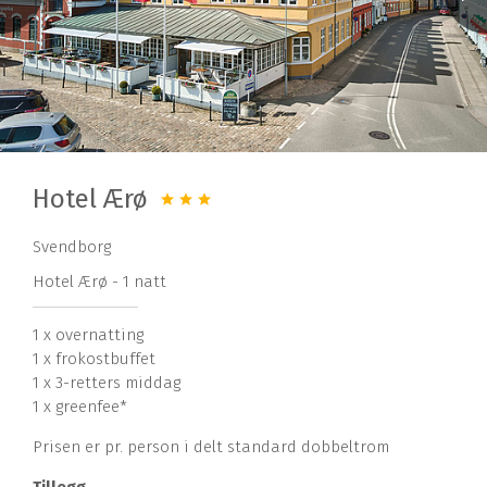
Hotel Ærø
Svendborg
Hotel Ærø - 1 natt
1 x overnatting
1 x frokostbuffet
1 x 3-retters middag
1 x greenfee*
Prisen er pr. person i delt standard dobbeltrom
Tillegg