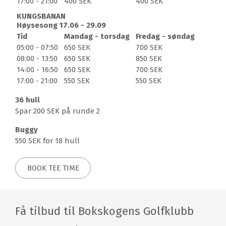
17:00 - 21:00
400 SEK
400 SEK
nærmest magiske naturopplevelser.
KUNGSBANAN
Rom
Høysesong 17.06 - 29.09
Tid
Mandag - torsdag
Fredag - søndag
Bo i et av de 5 vakre rommene i toppklasse. Du har nå
05:00 - 07:50
650 SEK
700 SEK
muligheten til å bo på golfbanen i Bokskogens
08:00 - 13:50
650 SEK
850 SEK
Golfklubb i et 200 år gammelt hus med fine rom.
14:00 - 16:50
650 SEK
700 SEK
Restaurant
17:00 - 21:00
550 SEK
550 SEK
Restaurant Maderiet på Bokskogens GK serverer
36 hull
innovative retter i en komfortabel og naturnær
Spar 200 SEK på runde 2
atmosfære for de som verdsetter god mat og nydelige
Buggy
råvarer. Her er det fokus på nærproduserte råvarer,
550 SEK for 18 hull
økologi og produkter uten E-numre!
Bokskogen Golfklubb data om banen
BOOK TEE TIME
Gamla Banan
Parkbane
Par 71
Få tilbud til Bokskogens Golfklubb
6378 meter fra tee 66
5950 meter fra tee 61