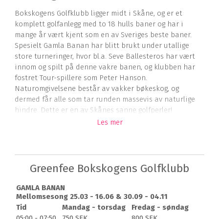
Bokskogens Golfklubb ligger midt i Skåne, og er et
komplett golfanlegg med to 18 hulls baner og har i
mange år vært kjent som en av Sveriges beste baner.
Spesielt Gamla Banan har blitt brukt under utallige
store turneringer, hvor bl.a. Seve Ballesteros har vært
innom og spilt på denne vakre banen, og klubben har
fostret Tour-spillere som Peter Hanson.
Naturomgivelsene består av vakker bøkeskog, og
dermed får alle som tar runden massevis av naturlige
hindre. Dette er en av Skånes sanne golfperler!
Les mer
Bokskogens GK åpner banene tidlig på året, og
sesongen varer til langt ut på høsten. For de som elsker
naturomgivelser, er det et godt tips å spille her sent i
sesongen når bladene på trærne får farger som
Greenfee Bokskogens Golfklubb
flammende ild
GAMLA BANAN
Banene
Mellomsesong 25.03 - 16.06 & 30.09 - 04.11
På Bokskogens GK har både Tony Jacklin, Seve
Tid
Mandag - torsdag
Fredag - søndag
Ballesteros og Howard Clark funnet melodien og svingt
05:00 - 07:50
750 SEK
800 SEK