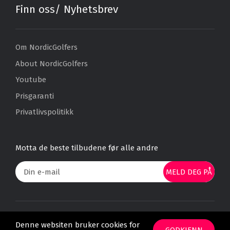
Finn oss/ Nyhetsbrev
Om NordicGolfers
About NordicGolfers
Youtube
Prisgaranti
Privatlivspolitikk
Motta de beste tilbudene før alle andre
MELD DEG PÅ
Alle priser er oppgitt pr. person og for en overnatting, med mindre det
Denne websiten bruker cookies for
er spesifisert noe annet. Med forbehold om utsolgt.