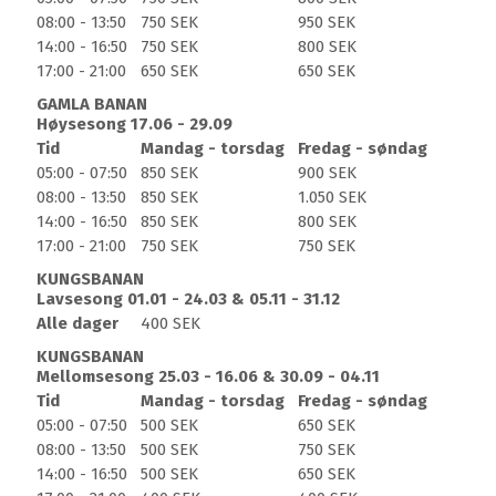
seg gjennom Gamla Banan. Den starter med et enkelt
08:00 - 13:50
750 SEK
950 SEK
par 4 hull, hvor greenområdet er det mest utfordrende,
14:00 - 16:50
750 SEK
800 SEK
og deretter fortsetter runden innover parklandskapet.
17:00 - 21:00
650 SEK
650 SEK
Banen er lett å gå og veldig oversiktlig – men samtidig
GAMLA BANAN
må man kjempe for scoren. Hull 10 ligger rett foran
Høysesong 17.06 - 29.09
klubbhuset, og selv om det ikke er blant de lengste, er
Tid
Mandag - torsdag
Fredag - søndag
hullet allikevel en minneverdig opplevelse. Dessuten er
05:00 - 07:50
850 SEK
900 SEK
greenen medgjørlig, hvilket er en fordel da
08:00 - 13:50
850 SEK
1.050 SEK
kombinasjonen av tvungen linje over vann og mange
14:00 - 16:50
850 SEK
800 SEK
tilskuere på uteserveringen kan gi kriblinger i magen
17:00 - 21:00
750 SEK
750 SEK
hos selv den mest erfarne golferen.
KUNGSBANAN
Lavsesong 01.01 - 24.03 & 05.11 - 31.12
Gamla Banan åpnet i 1967 og kjennetegnes av hurtige
Alle dager
400 SEK
greens og en god porsjon optiske illusjoner i tillegg til
kuperte fairways, velplasserte vannhull og bunkere. Du
KUNGSBANAN
Mellomsesong 25.03 - 16.06 & 30.09 - 04.11
kan altså med fordel legge en utførlig strategi under
Tid
Mandag - torsdag
Fredag - søndag
runden. De som besøker Bokskogens Golfklubb, og tar
05:00 - 07:50
500 SEK
650 SEK
seg god tid, står overfor to vidt forskjellige golfrunder.
08:00 - 13:50
500 SEK
750 SEK
Mens Gamla Banan er en parkbane, er Nya Banan en
14:00 - 16:50
500 SEK
650 SEK
naturbane. Sistnevnte er mest kupert og byr på