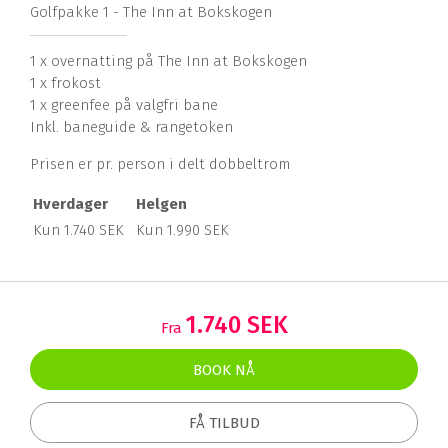
Golfpakke 1 - The Inn at Bokskogen
1 x overnatting på The Inn at Bokskogen
1 x frokost
1 x greenfee på valgfri bane
Inkl. baneguide & rangetoken
Prisen er pr. person i delt dobbeltrom
Hverdager
Helgen
Kun 1.740 SEK
Kun 1.990 SEK
1.740 SEK
Fra
BOOK NÅ
FÅ TILBUD