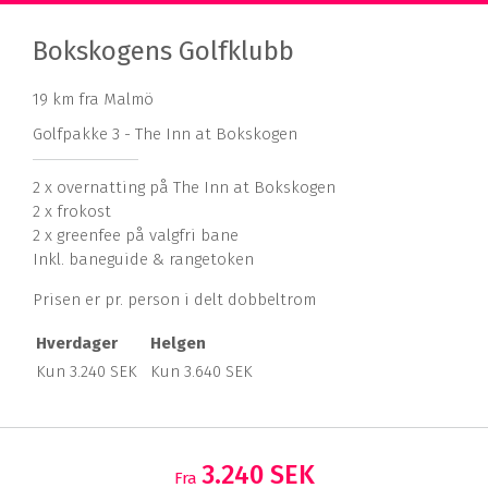
Bokskogens Golfklubb
19 km fra Malmö
Golfpakke 3 - The Inn at Bokskogen
2 x overnatting på The Inn at Bokskogen
2 x frokost
2 x greenfee på valgfri bane
Inkl. baneguide & rangetoken
Prisen er pr. person i delt dobbeltrom
Hverdager
Helgen
Kun 3.240 SEK
Kun 3.640 SEK
3.240 SEK
Fra