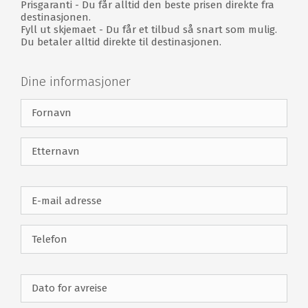
Prisgaranti - Du får alltid den beste prisen direkte fra
5736 meter fra tee 58
destinasjonen.
5483 meter fra tee 55
Fyll ut skjemaet - Du får et tilbud så snart som mulig.
Du betaler alltid direkte til destinasjonen.
4891 meter fra tee 50
Kungsbanan
Dine informasjoner
Naturbane
Par 71
5470 meter fra tee 55
4646 meter fra tee 46
4061 meter fra tee 40
Bokskogens Golfklubb fasiliteter
2 x 18 hulls baner
Driving Range
Klubbhus
Restaurant
Shop
Omkledning
Bad
Leie av golfbil