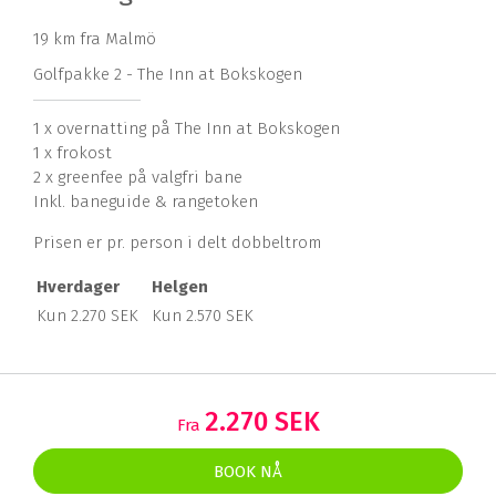
19 km fra Malmö
Golfpakke 2 - The Inn at Bokskogen
1 x overnatting på The Inn at Bokskogen
1 x frokost
2 x greenfee på valgfri bane
Inkl. baneguide & rangetoken
Prisen er pr. person i delt dobbeltrom
Hverdager
Helgen
Kun 2.270 SEK
Kun 2.570 SEK
2.270 SEK
Fra
BOOK NÅ