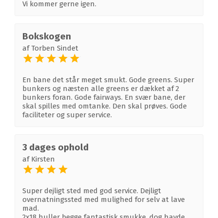
Vi kommer gerne igen.
Bokskogen
af
Torben Sindet
En bane det står meget smukt. Gode greens. Super
bunkers og næsten alle greens er dækket af 2
bunkers foran. Gode fairways. En svær bane, der
skal spilles med omtanke. Den skal prøves. Gode
faciliteter og super service.
3 dages ophold
af
Kirsten
Super dejligt sted med god service. Dejligt
overnatningssted med mulighed for selv at lave
mad.
2x18 huller begge fantastisk smukke, dog havde