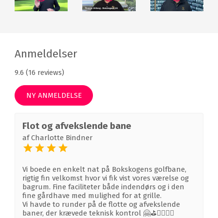
Anmeldelser
9.6 (16 reviews)
NY ANMELDELSE
Flot og afvekslende bane
af
Charlotte Bindner
Vi boede en enkelt nat på Bokskogens golfbane,
rigtig fin velkomst hvor vi fik vist vores værelse og
bagrum. Fine faciliteter både indendørs og i den
fine gårdhave med mulighed for at grille.
Vi havde to runder på de flotte og afvekslende
baner, der krævede teknisk kontrol 🤗⛳️🏌️‍♂️🏌️‍♀️