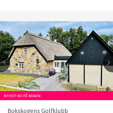
NYHET! BO PÅ BANEN
Bokskogens Golfklubb