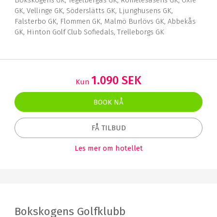
Bokskogens GK, Tegelbergas GK, Romelesåsens GK, Oxie
GK, Vellinge GK, Söderslätts GK, Ljunghusens GK,
Falsterbo GK, Flommen GK, Malmö Burlövs GK, Abbekås
GK, Hinton Golf Club Sofiedals, Trelleborgs GK
1.090 SEK
Kun
BOOK NÅ
FÅ TILBUD
Les mer om hotellet
Bokskogens Golfklubb