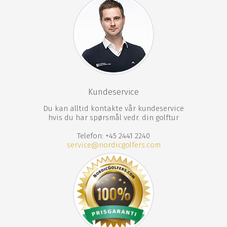
Bar
Terrasse
Hage
Utendørs svømmebasseng
Treningsstudio
Gratis WiFi
Parkering mot betaling
Kundeservice
Du kan alltid kontakte vår kundeservice
hvis du har spørsmål vedr. din golftur
Telefon: +45 2441 2240
service@nordicgolfers.com