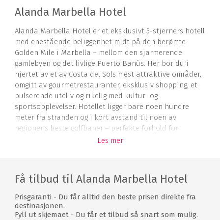
Alanda Marbella Hotel
Alanda Marbella Hotel er et eksklusivt 5-stjerners hotell
med enestående beliggenhet midt på den berømte
Golden Mile i Marbella – mellom den sjarmerende
gamlebyen og det livlige Puerto Banús. Her bor du i
hjertet av et av Costa del Sols mest attraktive områder,
omgitt av gourmetrestauranter, eksklusiv shopping, et
pulserende uteliv og rikelig med kultur- og
sportsopplevelser. Hotellet ligger bare noen hundre
meter fra stranden og i kort avstand til noen av
regionens beste golfbaner – perfekte forhold for
nordiske golfere som ønsker sol, kvalitet og variasjon.
Les mer
Med det milde middelhavsklimaet året rundt og tilgang
til utallige golfbaner i området, er Alanda Marbella
Hotel det ideelle utgangspunktet for en luksuriøs
Få tilbud til Alanda Marbella Hotel
golfreise til solkysten.
Prisgaranti - Du får alltid den beste prisen direkte fra
Rom
destinasjonen.
Fyll ut skjemaet - Du får et tilbud så snart som mulig.
De elegante rommene og suitene på Alanda Marbella