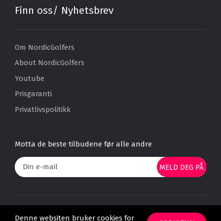
Finn oss/ Nyhetsbrev
Om NordicGolfers
About NordicGolfers
Youtube
Prisgaranti
Privatlivspolitikk
Motta de beste tilbudene før alle andre
MELD DEG PÅ
Alle priser er oppgitt pr. person og for en overnatting, med mindre det
Denne websiten bruker cookies for
er spesifisert noe annet. Med forbehold om utsolgt.