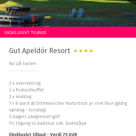
EKSKLUSIVT TILBUD
Gut Apeldör Resort
Bo på banen
2 x overnatting
2 x frokostbuffet
2 x middag
1 x 6-pack øl Dithmarscher Naturtrüb pr. rom (kun gyldig
søndag - torsdag)
3 dagers ubegrenset golf
Fri tilgang til badstue inkl. badekåpe
Eksklusivt tilbud - Verdi 75 EUR